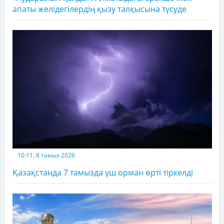
апаты желідегілердің қызу талқысына түсуде
10:11, 8 тамыз 2026
Қазақстанда 7 тамызда үш орман өрті тіркелді