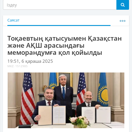
Саясат
Тоқаевтың қатысуымен Қазақстан
және АҚШ арасындағы
меморандумға қол қойылды
19:51, 6 қараша 2025
MKZ: 1512985