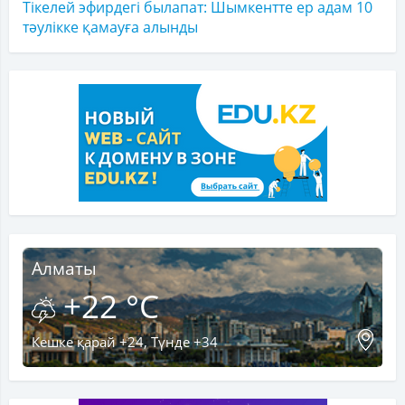
Тікелей эфирдегі былапат: Шымкентте ер адам 10
тәулікке қамауға алынды
Алматы
+22 °C
Кешке қарай +24, Түнде +34