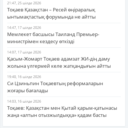
21:47, 25 шілде 2026
Тоқаев Қазақстан – Ресей өңіраралық
ынтымақтастық форумында не айтты
14:47, 17 шілде 2026
Мемлекет басшысы Таиланд Премьер-
министрімен кездесу өткізді
14:07, 17 шілде 2026
Қасым-Жомарт Тоқаев адамзат ЖИ-дің даму
жолына үлгермей келе жатқандығын айтты
19:40, 16 шілде 2026
Си Цзиньпин Тоқаевтың реформаларын
жоғары бағалады
14:03, 16 шілде 2026
Тоқаев: Қазақстан мен Қытай қарым-қатынасы
жаңа «алтын отызжылдыққа» қадам басты