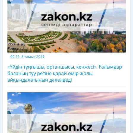
09:55, 8 тамыз 2026
«Үйдің тұңғышы, ортаншысы, кенжесі». Ғалымдар
баланың туу ретіне қарай өмір жолы
айқындалатынын дәлелдеді