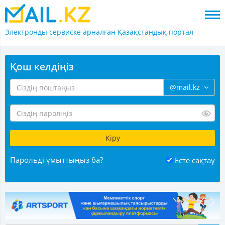
Электронды сервиске арналған
Қазақстандық портал
Қош келдіңіз
@mail.kz
Парольді ұмыттыңыз ба?
Есте сақтау