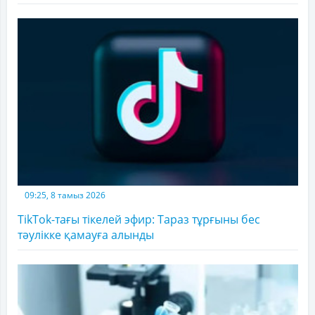
09:25, 8 тамыз 2026
TikTok-тағы тікелей эфир: Тараз тұрғыны бес
тәулікке қамауға алынды