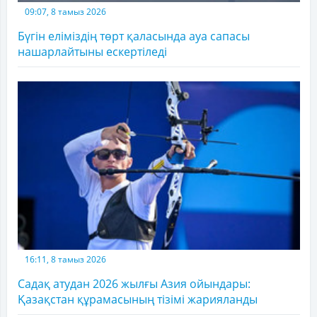
09:07, 8 тамыз 2026
Бүгін еліміздің төрт қаласында ауа сапасы
нашарлайтыны ескертіледі
16:11, 8 тамыз 2026
Садақ атудан 2026 жылғы Азия ойындары:
Қазақстан құрамасының тізімі жарияланды