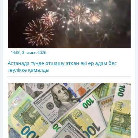
14:06, 8 тамыз 2026
Астанада түнде отшашу атқан екі ер адам бес
тәулікке қамалды