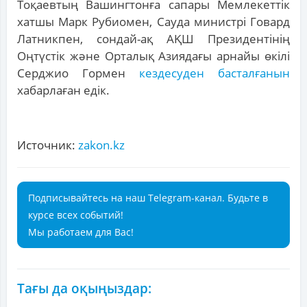
Тоқаевтың Вашингтонға сапары Мемлекеттік
хатшы Марк Рубиомен, Сауда министрі Говард
Латникпен, сондай-ақ АҚШ Президентінің
Оңтүстік және Орталық Азиядағы арнайы өкілі
Серджио Гормен
кездесуден басталғанын
хабарлаған едік.
Источник:
zakon.kz
Подписывайтесь на наш Telegram-канал. Будьте в
курсе всех событий!
Мы работаем для Вас!
Тағы да оқыңыздар: