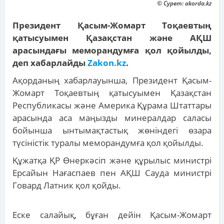
© Сурет: akorda.kz
Президент Қасым-Жомарт Тоқаевтың
қатысуымен Қазақстан және АҚШ
арасындағы меморандумға қол қойылды,
деп хабарлайды
Zakon.kz
.
Ақорданың хабарлауынша, Президент Қасым-
Жомарт Тоқаевтың қатысуымен Қазақстан
Республикасы және Америка Құрама Штаттары
арасында аса маңызды минералдар саласы
бойынша ынтымақтастық жөніндегі өзара
түсіністік туралы меморандумға қол қойылды.
Құжатқа ҚР Өнеркәсіп және құрылыс министрі
Ерсайын Нағаспаев пен АҚШ Сауда министрі
Говард Латник қол қойды.
Еске салайық, бұған дейін Қасым-Жомарт