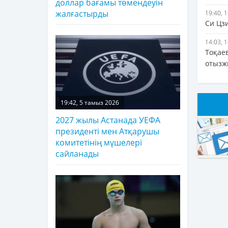
доллар бағамы төмендеуін
жалғастырды
19:40, 
Си Цз
14:03, 
Тоқае
отызж
19:42, 5 тамыз 2026
2027 жылы Астанада УЕФА
президенті мен Атқарушы
комитетінің мүшелері
сайланады