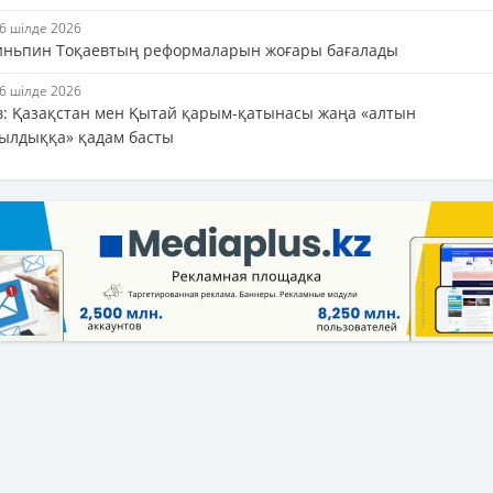
16 шілде 2026
иньпин Тоқаевтың реформаларын жоғары бағалады
16 шілде 2026
в: Қазақстан мен Қытай қарым-қатынасы жаңа «алтын
ылдыққа» қадам басты