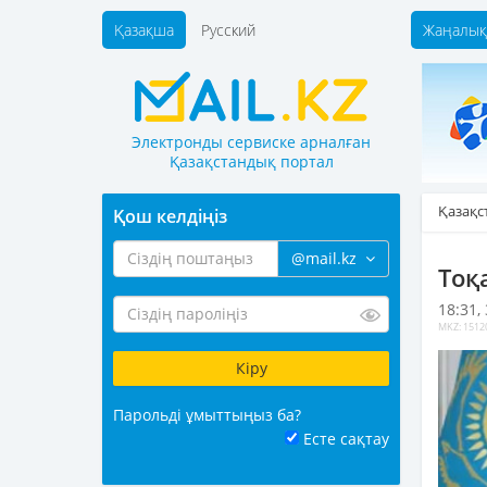
Қазақша
Русский
Жаңалық
Электронды сервиске арналған
Қазақстандық портал
Қазақс
Қош келдіңіз
@mail.kz
Тоқ
18:31,
MKZ: 1512
Парольді ұмыттыңыз ба?
Есте сақтау