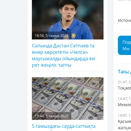
Источ
18:56, 5 тамыз 2026
Под
Сапында Дастан Сәтпаев та
Мы 
өнер көрсететін «Челси»
маусымалды ойындарда екі
рет жеңіліс тапты
Тағы
21:47, 
Тоқае
14:47, 
Мемле
14:07, 
15:44, 5 тамыз 2026
Қасым
5 тамыздағы сауда-саттықта
жатқа