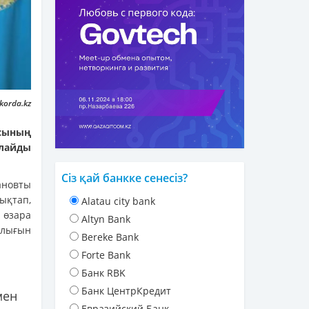
korda.kz
асының
лайды
Сіз қай банкке сенесіз?
ановты
ықтап,
Alatau city bank
 өзара
Altyn Bank
ылығын
Bereke Bank
Forte Bank
Банк RBK
Банк ЦентрКредит
мен
Евразийский Банк