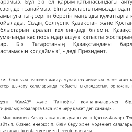
барамыз. Бұл екі ел қарым-қатынасындағы айт
кезең деп санаймыз. Ынтымақтастығымызды одан 
амытуға тың серпін беретін маңызды құжаттарға 
ойылады. Сіздің Солтүстік Қазақстан және Қоста
блыстарын аралап келгеніңізді білемін. Қазақс
аумағында кәсіпорындар ашуға қатысты жоспары
бар. Біз Татарстаның Қазақстандағы бар
астамасын қолдаймыз", - деді Президент.
кет басшысы машина жасау, мұнай-газ химиясы және оған қ
ктер шығару салаларында табысты ықпалдастық орнағаны
идент "КамАЗ" және "Татнефть" компанияларымен бірл
тициялық жобаларға баса мән беру қажет деп санайды.
м Минниханов Қазақстанға шақырғаны үшін Қасым-Жомарт То
 айтып, бизнес, өнеркәсіп, білім беру және мәдениет салалар
ыстарды ілгерілетуге ниетті екенін растады.