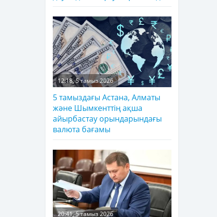
12:18, 5 тамыз 2026
5 тамыздағы Астана, Алматы
және Шымкенттің ақша
айырбастау орындарындағы
валюта бағамы
20:41, 5 тамыз 2026