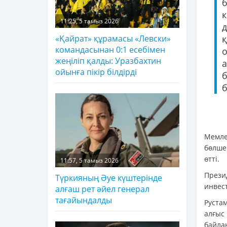
11:25, 5 тамыз 2026
д
қ
«Қайрат» құрамасы «Левски»
командасынан 0:1 есебімен
о
жеңіліп қалды: Уразбахтин
ойынға пікір білдірді
б
Мемле
бөлше
өтті.
11:57, 5 тамыз 2026
През
Түркияның Әуе күштерінде
инвес
алғаш рет әйел генерал
тағайындалды
Руста
алғыс
байлан