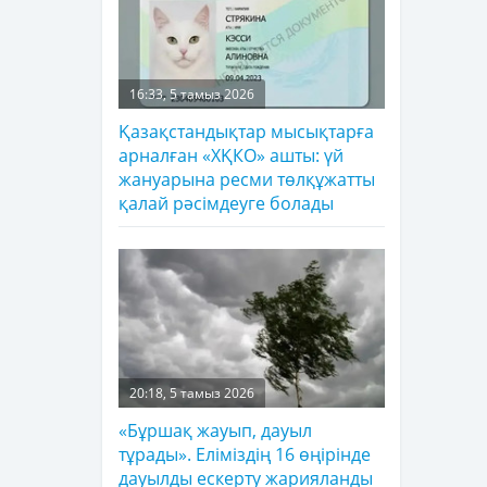
16:33, 5 тамыз 2026
Қазақстандықтар мысықтарға
арналған «ХҚКО» ашты: үй
жануарына ресми төлқұжатты
қалай рәсімдеуге болады
20:18, 5 тамыз 2026
«Бұршақ жауып, дауыл
тұрады». Еліміздің 16 өңірінде
дауылды ескерту жарияланды