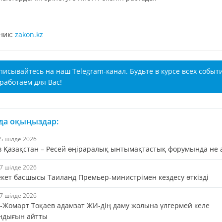
ник:
zakon.kz
писывайтесь на наш Telegram-канал. Будьте в курсе всех событ
работаем для Вас!
 да оқыңыздар:
25 шілде 2026
в Қазақстан – Ресей өңіраралық ынтымақтастық форумында не 
17 шілде 2026
кет басшысы Таиланд Премьер-министрімен кездесу өткізді
17 шілде 2026
-Жомарт Тоқаев адамзат ЖИ-дің даму жолына үлгермей келе
ндығын айтты