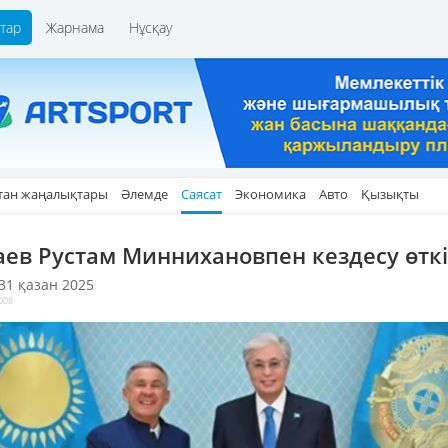
тар
Жарнама
Нұсқау
тан жаңалықтары
Әлемде
Саясат
Экономика
Авто
Қызықты
аев Рустам Миннихановпен кездесу өткі
 31 қазан 2025
008