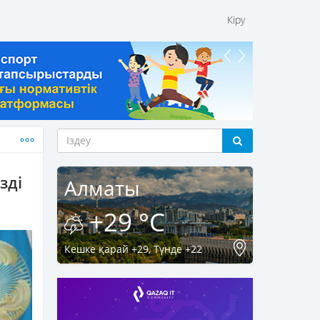
Кіру
зді
Алматы
+29 °C
Кешке қарай +29, Түнде +22