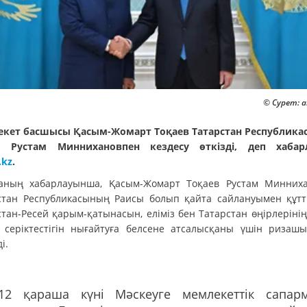
© Сурет: a
кет басшысы Қасым-Жомарт Тоқаев Татарстан Республик
ы Рустам Миннихановпен кездесу өткізді, деп хабар
.kz
.
аның хабарлауынша, Қасым-Жомарт Тоқаев Рустам Минних
стан Республикасының Раисы болып қайта сайлануымен құтт
стан-Ресей қарым-қатынасын, еліміз бен Татарстан өңірлерінің
і серіктестігін нығайтуға белсене атсалысқаны үшін ризаш
і.
"12 қараша күні Мәскеуге мемлекеттік сапар