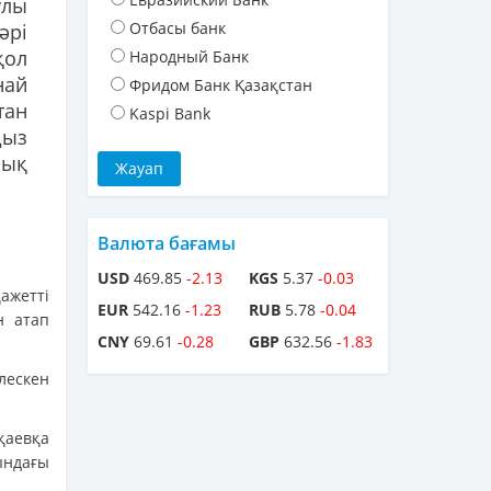
улы
Отбасы банк
әрі
қол
Народный Банк
най
Фридом Банк Қазақстан
тан
Kaspi Bank
ңыз
лық
Валюта бағамы
USD
469.85
-2.13
KGS
5.37
-0.03
ажетті
EUR
542.16
-1.23
RUB
5.78
-0.04
н атап
CNY
69.61
-0.28
GBP
632.56
-1.83
ескен
қаевқа
ындағы