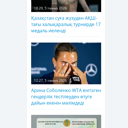
18:29, 5 тамыз 2026
Қазақстан суға жүзуден АҚШ-
тағы халықаралық турнирде 17
медаль иеленді
12:27, 5 тамыз 2026
Арина Соболенко WTA енгізген
гендерлік тестілеуден өтуге
дайын екенін мәлімдеді