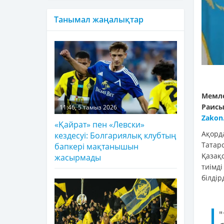
Танымал жаңалықтар
Мемле
Раис
11:46, 5 тамыз 2026
Zakon
«Қайрат» пен «Левски»
Ақорд
кездесуі: Болгариялық клубтың
Татар
бапкері мақтанышын
Қазақ
жасырмады
тиімд
білдірд