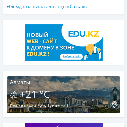
Әлемдік нарықта алтын қымбаттады
Алматы
+21 °C
Кешке қарай +25, Түнде +34