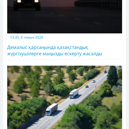
13:35, 6 тамыз 2026
Демалыс қарсаңында қазақстандық
жүргізушілерге маңызды ескерту жасалды