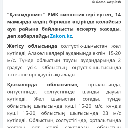
© Фото: unsplash
"Қазгидромет" РМК синоптиктері ертең, 14
мамырда елдің бірнеше өңірінде қолайсыз
ауа райына байланысты ескерту жасады,
деп хабарлайды
Zakon.kz
.
Жетісу облысында
солтүстік-шығыстан жел
күтіледі, Алакөл көлдері ауданында екпіні 15-20
м/с. Түнде облыстың таулы аудандарында 2
градус үсік. Облыстың оңтүстік-шығысында
төтенше өрт қаупі сақталады.
Қызылорда облысының
орталығында,
оңтүстігінде, солтүстігінде шаңды дауыл
күтіледі. Жел шығыстан соғады, түнде
облыстың шығысында күші 15-20 м/с, күндіз
күші 15-20, облыстың шығысында 23 м/с
күтіледі. Облыстың солтүстігінде, орталығында
жоғары өрт қаупі сақталады, облыстың