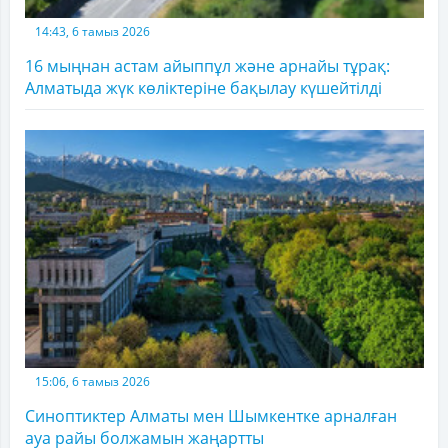
14:43, 6 тамыз 2026
16 мыңнан астам айыппұл және арнайы тұрақ:
Алматыда жүк көліктеріне бақылау күшейтілді
15:06, 6 тамыз 2026
Синоптиктер Алматы мен Шымкентке арналған
ауа райы болжамын жаңартты