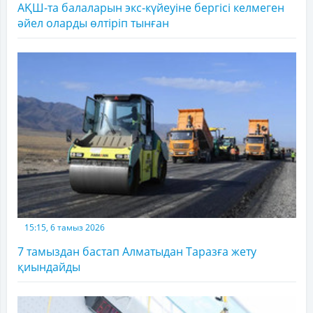
АҚШ-та балаларын экс-күйеуіне бергісі келмеген
әйел оларды өлтіріп тынған
15:15, 6 тамыз 2026
7 тамыздан бастап Алматыдан Таразға жету
қиындайды