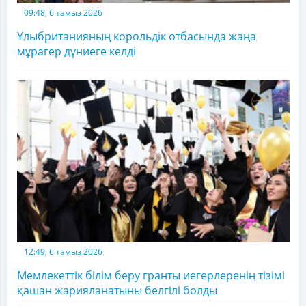
09:48, 6 тамыз 2026
Ұлыбританияның корольдік отбасында жаңа
мұрагер дүниеге келді
12:49, 6 тамыз 2026
Мемлекеттік білім беру гранты иегерлеренің тізімі
қашан жарияланатыны белгілі болды