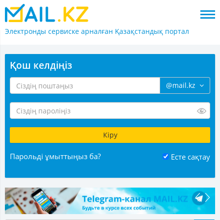
Электронды сервиске арналған
Қазақстандық портал
Қош келдіңіз
@mail.kz
Парольді ұмыттыңыз ба?
Есте сақтау