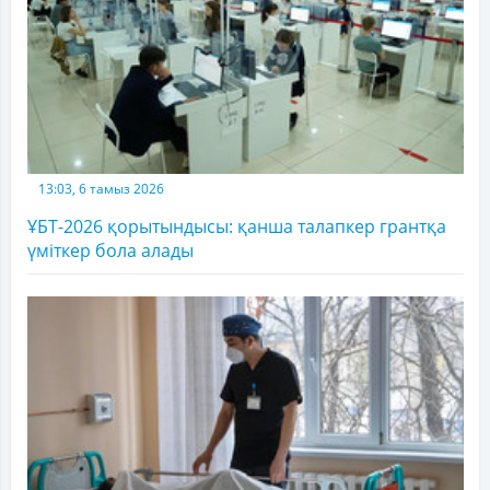
13:03, 6 тамыз 2026
ҰБТ-2026 қорытындысы: қанша талапкер грантқа
үміткер бола алады