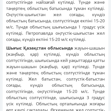
солтүстігінде найзағай күтіледі. Түнде және
таңертең облыстың батысында тұман күтіледі.
Оңтүстік-шығыстан жел соғады, күндіз
облыстың батысында, солтүстігінде екпіні 15-20
м/с. Түнде облыстың шығысында 1 градус үсік
күтіледі. Петропавлда оңтүстік-шығыстан жел
соғады, күндіз екпіні 15-20 м/с күтіледі.
Шығыс Қазақстан облысында
жауын-шашын
(жаңбыр, қар) күтіледі, күндіз облыстың
солтүстігінде, шығысында кей уақыттарда қатты
жауын-шашын (жаңбыр, қар) күтіледі. Түнде
және таңертең облыстың солтүстігінде тұман
күтіледі. Жел батыстан, солтүстік-батыстан
соғады, күндіз облыстың батысында,
солтүстігінде, оңтүстігінде 15-20 м/с. Түнде
облыстың солтүстігінде, шығысында 3 градус
үсік күтіледі. Облыстың орталығында жоғары
өрт қаупі сақталады. Өскеменде жел солтүстік-