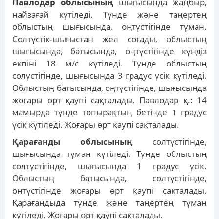
Павлодар облысының
шығысында жаңбыр,
найзағай күтіледі. Түнде және таңертең
облыстың шығысында, оңтүстігінде тұман.
Солтүстік-шығыстан жел соғады, облыстың
шығысында, батысында, оңтүстігінде күндіз
екпіні 18 м/с күтіледі. Түнде облыстың
солүстігінде, шығысында 3 градус үсік күтіледі.
Облыстың батысында, оңтүстігінде, шығысында
жоғары өрт қаупі сақталады. Павлодар қ.: 14
мамырда түнде топырақтың бетінде 1 градус
үсік күтіледі. Жоғары өрт қаупі сақталады.
Қарағанды облысының
солтүстігінде,
шығысында тұман күтіледі. Түнде облыстың
солтүстігінде, шығысында 1 градус үсік.
Облыстың батысында, солтүстігінде,
оңтүстігінде жоғары өрт қаупі сақталады.
Қарағандыда түнде және таңертең тұман
күтіледі. Жоғары өрт қаупі сақталады.