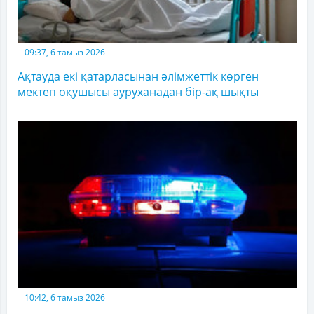
09:37, 6 тамыз 2026
Ақтауда екі қатарласынан әлімжеттік көрген
мектеп оқушысы ауруханадан бір-ақ шықты
10:42, 6 тамыз 2026