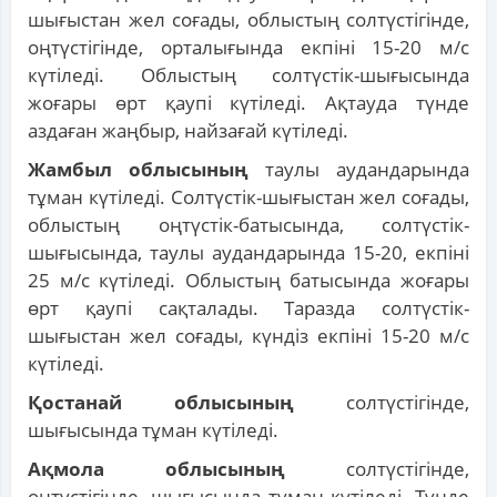
шығыстан жел соғады, облыстың солтүстігінде,
оңтүстігінде, орталығында екпіні 15-20 м/с
күтіледі. Облыстың солтүстік-шығысында
жоғары өрт қаупі күтіледі. Ақтауда түнде
аздаған жаңбыр, найзағай күтіледі.
Жамбыл облысының
таулы аудандарында
тұман күтіледі. Солтүстік-шығыстан жел соғады,
облыстың оңтүстік-батысында, солтүстік-
шығысында, таулы аудандарында 15-20, екпіні
25 м/с күтіледі. Облыстың батысында жоғары
өрт қаупі сақталады. Таразда солтүстік-
шығыстан жел соғады, күндіз екпіні 15-20 м/с
күтіледі.
Қостанай облысының
солтүстігінде,
шығысында тұман күтіледі.
Ақмола облысының
солтүстігінде,
оңтүстігінде, шығысында тұман күтіледі. Түнде