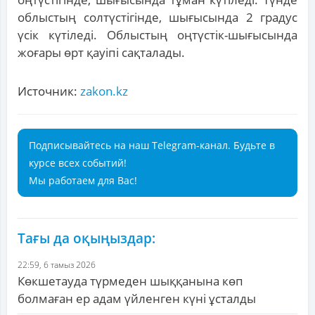
облыстың солтүстігінде, шығысында 2 градус
үсік күтіледі. Облыстың оңтүстік-шығысында
жоғары өрт қауіпі сақталады.
Источник:
zakon.kz
Подписывайтесь на наш Telegram-канал. Будьте в
курсе всех событий!
Мы работаем для Вас!
Тағы да оқыңыздар:
22:59, 6 тамыз 2026
Көкшетауда түрмеден шыққанына көп
болмаған ер адам үйленген күні ұсталды