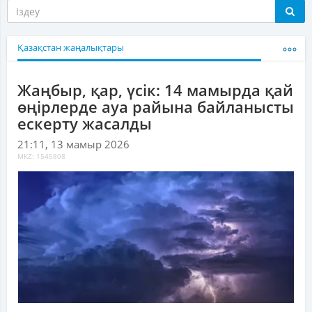
Қазақстан жаңалықтары
Жаңбыр, қар, үсік: 14 мамырда қай
өңірлерде ауа райына байланысты
ескерту жасалды
21:11, 13 мамыр 2026
MKZ: 1545808