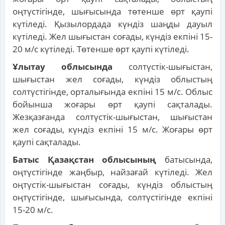
оңтүстігінде, шығысында төтенше өрт қаупі
күтіледі. Қызылордада күндіз шаңды дауыл
күтіледі. Жел шығыстан соғады, күндіз екпіні 15-
20 м/с күтіледі. Төтенше өрт қаупі күтіледі.
Ұлытау облысында
солтүстік-шығыстан,
шығыстан жел соғады, күндіз облыстың
солтүстігінде, орталығында екпіні 15 м/с. Облыс
бойынша жоғары өрт қаупі сақталады.
Жезқазғанда солтүстік-шығыстан, шығыстан
жел соғады, күндіз екпіні 15 м/с. Жоғары өрт
қаупі сақталады.
Батыс Қазақстан облысының
батысында,
оңтүстігінде жаңбыр, найзағай күтіледі. Жел
оңтүстік-шығыстан соғады, күндіз облыстың
оңтүстігінде, шығысында, солтүстігінде екпіні
15-20 м/с.