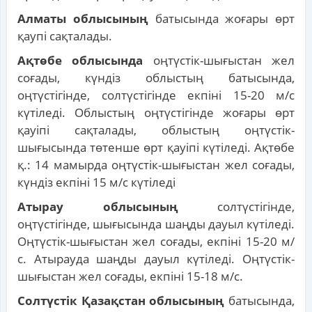
Алматы облысының
батысында жоғары өрт
қаупі сақталады.
Ақтөбе облысында
оңтүстік-шығыстан жел
соғады, күндіз облыстың батысында,
оңтүстігінде, солтүстігінде екпіні 15-20 м/с
күтіледі. Облыстың оңтүстігінде жоғары өрт
қауіпі сақталады, облыстың оңтүстік-
шығысында төтенше өрт қауіпі күтіледі. Ақтөбе
қ.: 14 мамырда оңтүстік-шығыстан жел соғады,
күндіз екпіні 15 м/с күтіледі
Атырау облысының
солтүстігінде,
оңтүстігінде, шығысында шаңды дауыл күтіледі.
Оңтүстік-шығыстан жел соғады, екпіні 15-20 м/
с. Атырауда шаңды дауыл күтіледі. Оңтүстік-
шығыстан жел соғады, екпіні 15-18 м/с.
Солтүстік Қазақстан облысының
батысында,