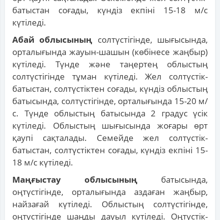
батыстан соғады, күндіз екпіні 15-18 м/с
күтіледі.
Абай облысының
солтүстігінде, шығысында,
орталығында жауын-шашын (көбінесе жаңбыр)
күтіледі. Түнде және таңертең облыстың
солтүстігінде тұман күтіледі. Жел солтүстік-
батыстан, солтүстіктен соғады, күндіз облыстың
батысында, солтүстігінде, орталығында 15-20 м/
с. Түнде облыстың батысында 2 градус үсік
күтіледі. Облыстың шығысында жоғары өрт
қаупі сақталады. Семейде жел солтүстік-
батыстан, солтүстіктен соғады, күндіз екпіні 15-
18 м/с күтіледі.
Маңғыстау облысының
батысында,
оңтүстігінде, орталығында аздаған жаңбыр,
найзағай күтіледі. Облыстың солтүстігінде,
оңтүстігінде шаңды дауыл күтіледі. Оңтүстік-