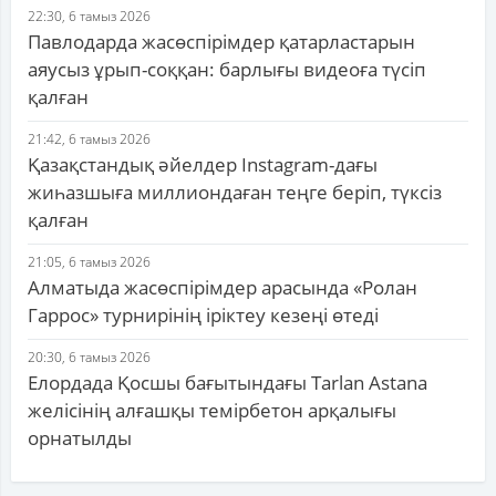
22:30, 6 тамыз 2026
Павлодарда жасөспірімдер қатарластарын
аяусыз ұрып-соққан: барлығы видеоға түсіп
қалған
21:42, 6 тамыз 2026
Қазақстандық әйелдер Instagram-дағы
жиһазшыға миллиондаған теңге беріп, түксіз
қалған
21:05, 6 тамыз 2026
Алматыда жасөспірімдер арасында «Ролан
Гаррос» турнирінің іріктеу кезеңі өтеді
20:30, 6 тамыз 2026
Елордада Қосшы бағытындағы Tarlan Astana
желісінің алғашқы темірбетон арқалығы
орнатылды