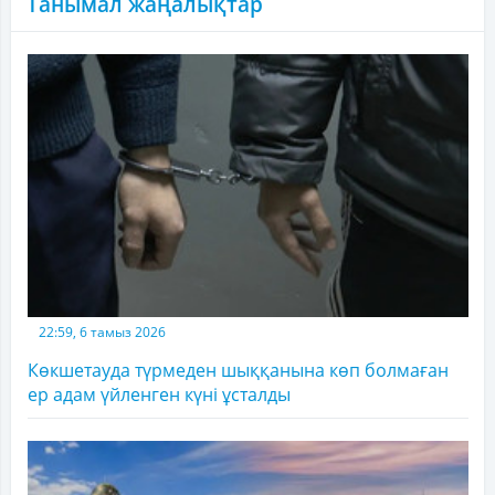
Танымал жаңалықтар
22:59, 6 тамыз 2026
Көкшетауда түрмеден шыққанына көп болмаған
ер адам үйленген күні ұсталды