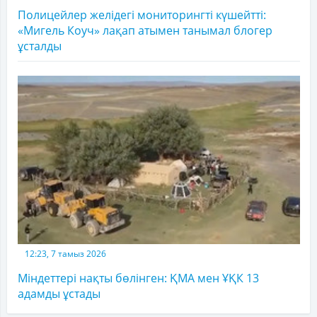
Полицейлер желідегі мониторингті күшейтті:
«Мигель Коуч» лақап атымен танымал блогер
ұсталды
12:23, 7 тамыз 2026
Міндеттері нақты бөлінген: ҚМА мен ҰҚК 13
адамды ұстады