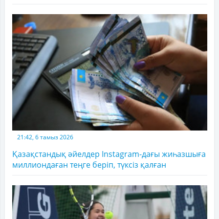
21:42, 6 тамыз 2026
Қазақстандық әйелдер Instagram-дағы жиһазшыға
миллиондаған теңге беріп, түксіз қалған