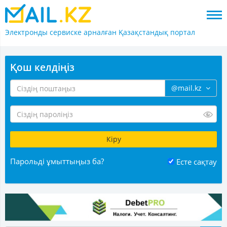
Электронды сервиске арналған
Қазақстандық портал
Қош келдіңіз
@mail.kz
Парольді ұмыттыңыз ба?
Есте сақтау