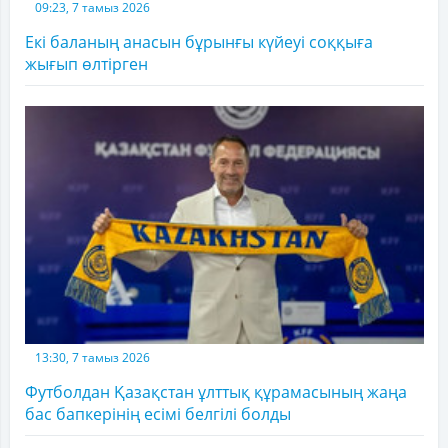
09:23, 7 тамыз 2026
Екі баланың анасын бұрынғы күйеуі соққыға
жығып өлтірген
13:30, 7 тамыз 2026
Футболдан Қазақстан ұлттық құрамасының жаңа
бас бапкерінің есімі белгілі болды