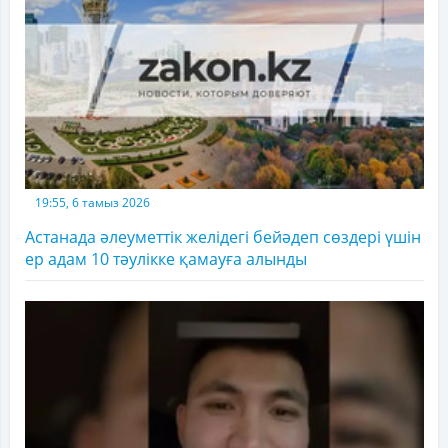
19:55, 6 тамыз 2026
Астанада әлеуметтік желідегі бейәдеп сөздері үшін
ер адам 10 тәулікке қамауға алынды