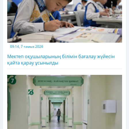
09:14, 7 тамыз 2026
Мектеп оқушыларының білімін бағалау жүйесін
қайта қарау ұсынылды