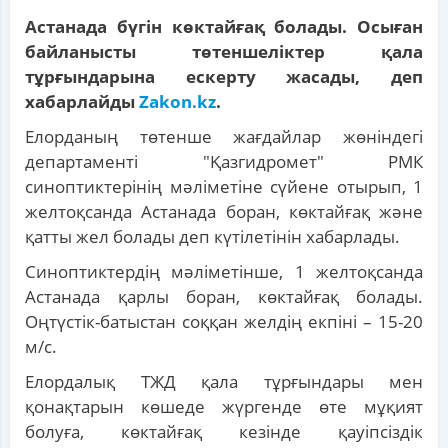
Астанада бүгін көктайғақ болады. Осыған
байланысты төтеншеліктер қала
тұрғындарына ескерту жасады, деп
хабарлайды
Zakon.kz
.
Елорданың төтенше жағдайлар жөніндегі
департаменті "Қазгидромет" РМК
синоптиктерінің мәліметіне сүйене отырып, 1
желтоқсанда Астанада боран, көктайғақ және
қатты жел болады деп күтілетінін хабарлады.
Синоптиктердің мәліметінше, 1 желтоқсанда
Астанада қарлы боран, көктайғақ болады.
Оңтүстік-батыстан соққан желдің екпіні – 15-20
м/с.
Елордалық ТЖД қала тұрғындары мен
қонақтарын көшеде жүргенде өте мұқият
болуға, көктайғақ кезінде қауіпсіздік