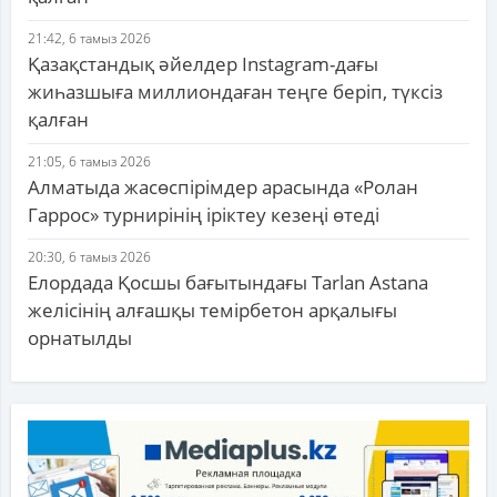
21:42, 6 тамыз 2026
Қазақстандық әйелдер Instagram-дағы
жиһазшыға миллиондаған теңге беріп, түксіз
қалған
21:05, 6 тамыз 2026
Алматыда жасөспірімдер арасында «Ролан
Гаррос» турнирінің іріктеу кезеңі өтеді
20:30, 6 тамыз 2026
Елордада Қосшы бағытындағы Tarlan Astana
желісінің алғашқы темірбетон арқалығы
орнатылды