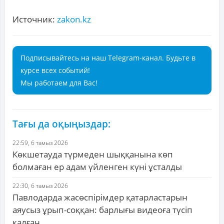
Источник:
zakon.kz
Подписывайтесь на наш Telegram-канал. Будьте в
курсе всех событий!
Мы работаем для Вас!
Тағы да оқыңыздар:
22:59, 6 тамыз 2026
Көкшетауда түрмеден шыққанына көп
болмаған ер адам үйленген күні ұсталды
22:30, 6 тамыз 2026
Павлодарда жасөспірімдер қатарластарын
аяусыз ұрып-соққан: барлығы видеоға түсіп
қалған