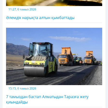
11:27, 6 тамыз 2026
Әлемдік нарықта алтын қымбаттады
15:15, 6 тамыз 2026
7 тамыздан бастап Алматыдан Таразға жету
қиындайды