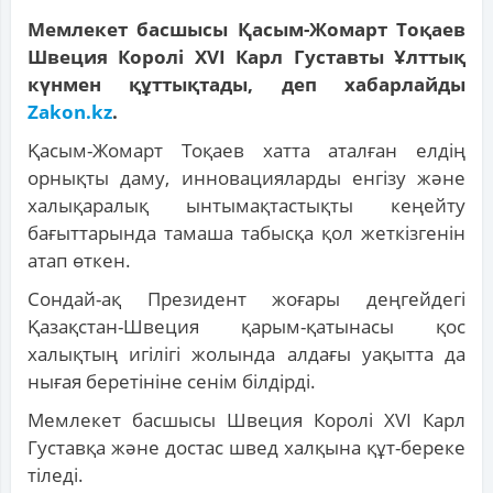
Мемлекет басшысы Қасым-Жомарт Тоқаев
Швеция Королі XVI Карл Густавты Ұлттық
күнмен құттықтады, деп хабарлайды
Zakon.kz
.
Қасым-Жомарт Тоқаев хатта аталған елдің
орнықты даму, инновацияларды енгізу және
халықаралық ынтымақтастықты кеңейту
бағыттарында тамаша табысқа қол жеткізгенін
атап өткен.
Сондай-ақ Президент жоғары деңгейдегі
Қазақстан-Швеция қарым-қатынасы қос
халықтың игілігі жолында алдағы уақытта да
нығая беретініне сенім білдірді.
Мемлекет басшысы Швеция Королі XVI Карл
Густавқа және достас швед халқына құт-береке
тіледі.