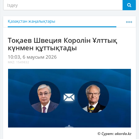
Қазақстан жаңалықтары
Тоқаев Швеция Королін Ұлттық
күнмен құттықтады
10:03, 6 маусым 2026
MKZ: 1549832
© Сурет: akorda.kz