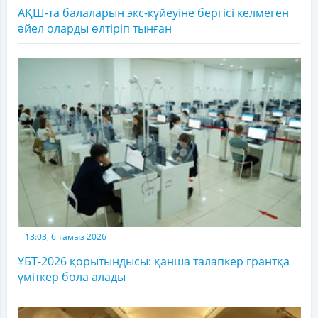
АҚШ-та балаларын экс-күйеуіне бергісі келмеген
әйел оларды өлтіріп тынған
13:03, 6 тамыз 2026
ҰБТ-2026 қорытындысы: қанша талапкер грантқа
үміткер бола алады