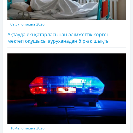
09:37, 6 тамыз 2026
Ақтауда екі қатарласынан әлімжеттік көрген
мектеп оқушысы ауруханадан бір-ақ шықты
10:42, 6 тамыз 2026