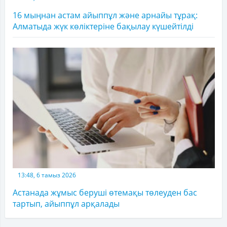
16 мыңнан астам айыппұл және арнайы тұрақ:
Алматыда жүк көліктеріне бақылау күшейтілді
13:48, 6 тамыз 2026
Астанада жұмыс беруші өтемақы төлеуден бас
тартып, айыппұл арқалады