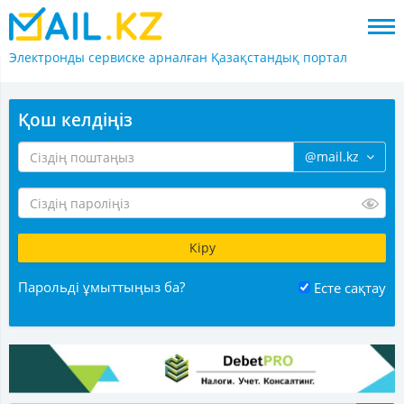
Электронды сервиске арналған
Қазақстандық портал
Қош келдіңіз
@mail.kz
Парольді ұмыттыңыз ба?
Есте сақтау