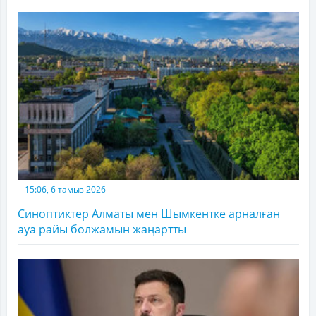
15:06, 6 тамыз 2026
Синоптиктер Алматы мен Шымкентке арналған
ауа райы болжамын жаңартты