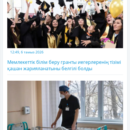
12:49, 6 тамыз 2026
Мемлекеттік білім беру гранты иегерлеренің тізімі
қашан жарияланатыны белгілі болды