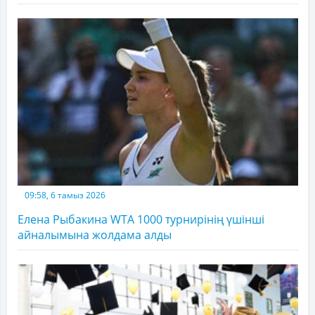
09:58, 6 тамыз 2026
Елена Рыбакина WTA 1000 турнирінің үшінші
айналымына жолдама алды