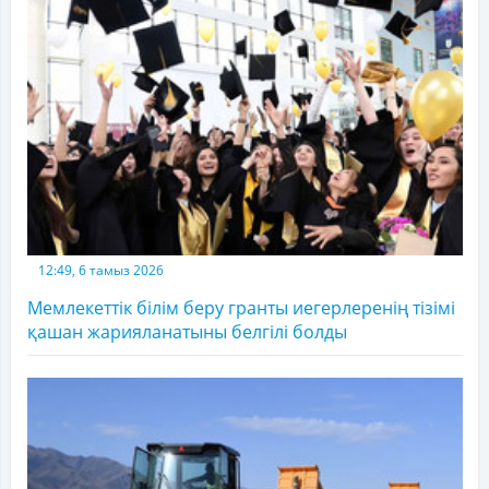
12:49, 6 тамыз 2026
Мемлекеттік білім беру гранты иегерлеренің тізімі
қашан жарияланатыны белгілі болды