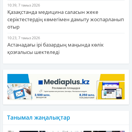
10:39, 7 тамыз 2026
Қазақстанда медицина саласын жеке
серіктестердің көмегімен дамыту жоспарланып
отыр
10:23, 7 тамыз 2026
Астанадағы ірі базардың маңында көлік
қозғалысы шектеледі
Танымал жаңалықтар