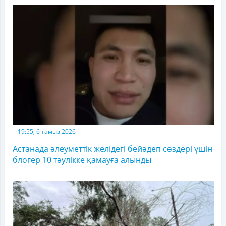
19:55, 6 тамыз 2026
Астанада әлеуметтік желідегі бейәдеп сөздері үшін
блогер 10 тәулікке қамауға алынды