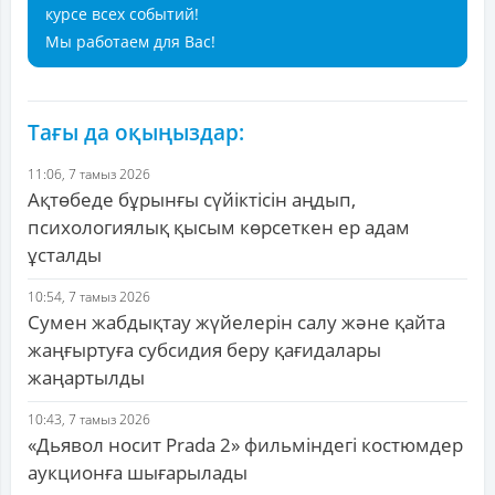
курсе всех событий!
Мы работаем для Вас!
Тағы да оқыңыздар:
11:06, 7 тамыз 2026
Ақтөбеде бұрынғы сүйіктісін аңдып,
психологиялық қысым көрсеткен ер адам
ұсталды
10:54, 7 тамыз 2026
Сумен жабдықтау жүйелерін салу және қайта
жаңғыртуға субсидия беру қағидалары
жаңартылды
10:43, 7 тамыз 2026
«Дьявол носит Prada 2» фильміндегі костюмдер
аукционға шығарылады