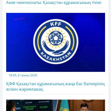
Азия чемпионаты: Қазақстан құрамасының тізімі
18:45, 6 тамыз 2026
ҚФФ Қазақстан құрамасының жаңа бас бапкерінің
есімін жарияламақ