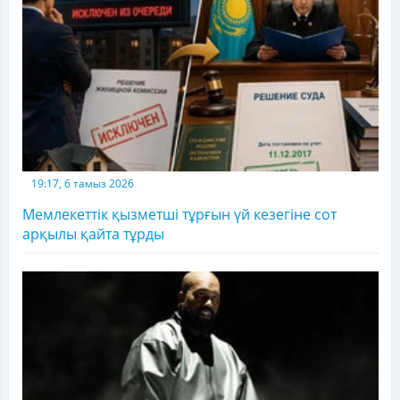
19:17, 6 тамыз 2026
Мемлекеттік қызметші тұрғын үй кезегіне сот
арқылы қайта тұрды