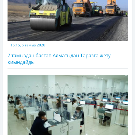
15:15, 6 тамыз 2026
7 тамыздан бастап Алматыдан Таразға жету
қиындайды