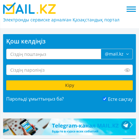
Электронды сервиске арналған
Қазақстандық портал
Қош келдіңіз
@mail.kz
Парольді ұмыттыңыз ба?
Есте сақтау