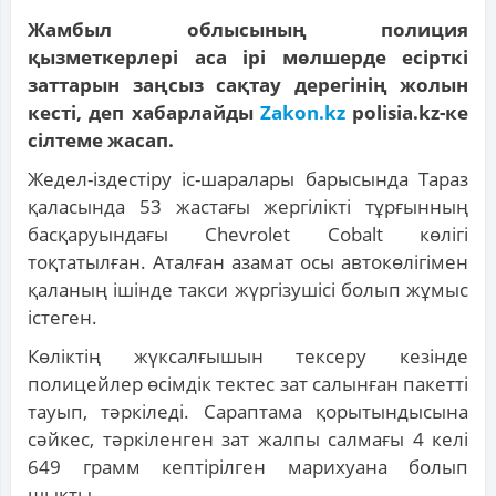
Жамбыл облысының полиция
қызметкерлері аса ірі мөлшерде есірткі
заттарын заңсыз сақтау дерегінің жолын
кесті, деп хабарлайды
Zakon.kz
polisia.kz-ке
сілтеме жасап.
Жедел-іздестіру іс-шаралары барысында Тараз
қаласында 53 жастағы жергілікті тұрғынның
басқаруындағы Chevrolet Cobalt көлігі
тоқтатылған. Аталған азамат осы автокөлігімен
қаланың ішінде такси жүргізушісі болып жұмыс
істеген.
Көліктің жүксалғышын тексеру кезінде
полицейлер өсімдік тектес зат салынған пакетті
тауып, тәркіледі. Сараптама қорытындысына
сәйкес, тәркіленген зат жалпы салмағы 4 келі
649 грамм кептірілген марихуана болып
шықты.