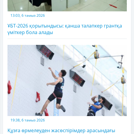
13:03, 6 тамыз 2026
ҰБТ-2026 қорытындысы: қанша талапкер грантқа
үміткер бола алады
19:38, 6 тамыз 2026
Құзға өрмелеуден жасөспірімдер арасындағы