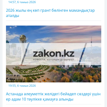
14:57, 6 тамыз 2026
2026 жылы ең көп грант бөлінген мамандықтар
аталды
19:55, 6 тамыз 2026
Астанада әлеуметтік желідегі бейәдеп сөздері үшін
ер адам 10 тәулікке қамауға алынды