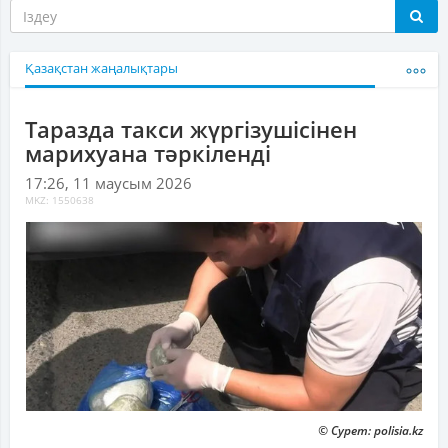
Қазақстан жаңалықтары
Таразда такси жүргізушісінен
марихуана тәркіленді
17:26, 11 маусым 2026
MKZ: 1550638
© Сурет: polisia.kz