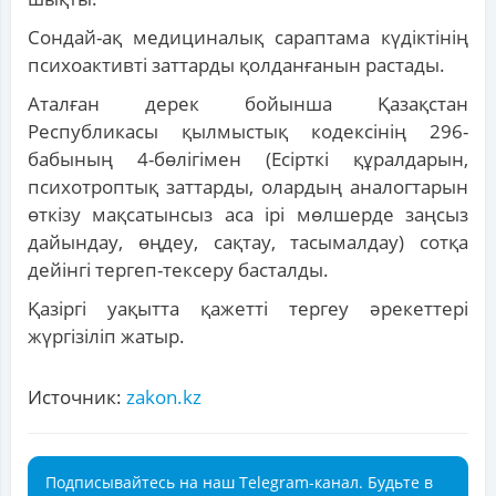
Сондай-ақ медициналық сараптама күдіктінің
психоактивті заттарды қолданғанын растады.
Аталған дерек бойынша Қазақстан
Республикасы қылмыстық кодексінің 296-
бабының 4-бөлігімен (Есірткі құралдарын,
психотроптық заттарды, олардың аналогтарын
өткізу мақсатынсыз аса ірі мөлшерде заңсыз
дайындау, өңдеу, сақтау, тасымалдау) сотқа
дейінгі тергеп-тексеру басталды.
Қазіргі уақытта қажетті тергеу әрекеттері
жүргізіліп жатыр.
Источник:
zakon.kz
Подписывайтесь на наш Telegram-канал. Будьте в