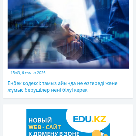
15:43, 6 тамыз 2026
Еңбек кодексі: тамыз айында не өзгереді және
жұмыс берушілер нені білуі керек