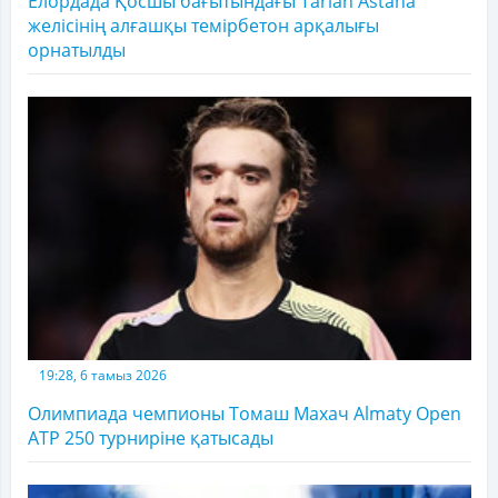
Елордада Қосшы бағытындағы Tarlan Astana
желісінің алғашқы темірбетон арқалығы
орнатылды
19:28, 6 тамыз 2026
Олимпиада чемпионы Томаш Махач Almaty Open
ATP 250 турниріне қатысады