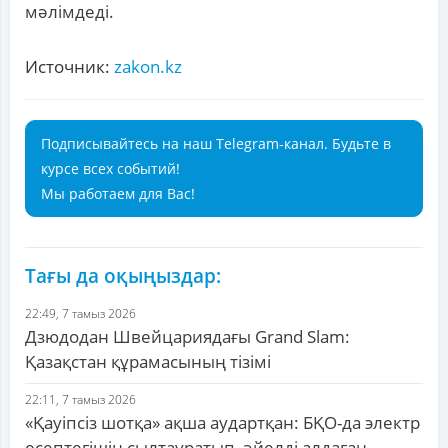
мәлімдеді.
Источник:
zakon.kz
Подписывайтесь на наш Telegram-канал. Будьте в
курсе всех событий!
Мы работаем для Вас!
Тағы да оқыңыздар:
22:49, 7 тамыз 2026
Дзюдодан Швейцариядағы Grand Slam:
Қазақстан құрамасының тізімі
22:11, 7 тамыз 2026
«Қауіпсіз шотқа» ақша аудартқан: БҚО-да электр
есептегішін сылтауратып, әйелді алдаған