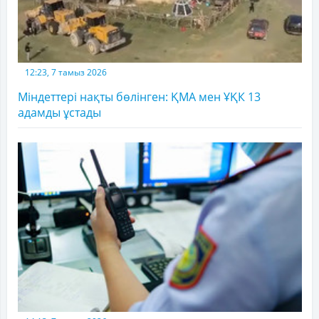
12:23, 7 тамыз 2026
Міндеттері нақты бөлінген: ҚМА мен ҰҚК 13
адамды ұстады