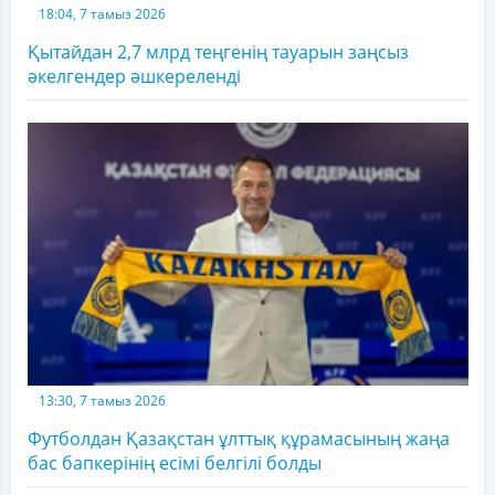
18:04, 7 тамыз 2026
Қытайдан 2,7 млрд теңгенің тауарын заңсыз
әкелгендер әшкереленді
13:30, 7 тамыз 2026
Футболдан Қазақстан ұлттық құрамасының жаңа
бас бапкерінің есімі белгілі болды