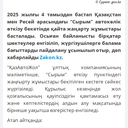
© Сурет: gov.kz
2025 жылғы 4 тамыздан бастап Қазақстан
мен Ресей арасындағы "Сырым" автокөлік
өткізу бекетінде қайта жаңарту жұмыстары
басталады. Осыған байланысты бірқатар
шектеулер енгізіліп, жүргізушілерге балама
бағыттарды пайдалану ұсынылып отыр, деп
хабарлайды
Zakon.kz
.
"ҚазАвтоЖол" ұлттық компаниясының
мәліметінше, "Сырым" өткізу пунктіндегі
жаңғырту жұмыстары бекітілген кестеге сәйкес
жүргізіледі. Құрылыс кезеңінде жол
қозғалысының қауіпсіздігін қамтамасыз ету
және кептелістердің алдын алу мақсатында
бірнеше уақытша өзгерістер енгізіледі.
Атап айтқанда: