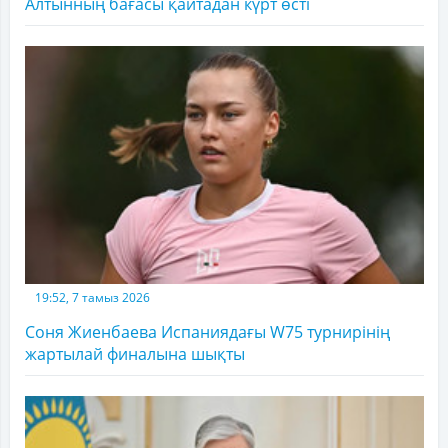
Алтынның бағасы қайтадан күрт өсті
19:52, 7 тамыз 2026
Соня Жиенбаева Испаниядағы W75 турнирінің
жартылай финалына шықты