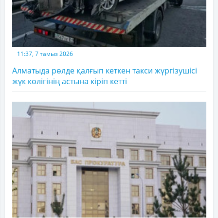
11:37, 7 тамыз 2026
Алматыда рөлде қалғып кеткен такси жүргізушісі
жүк көлігінің астына кіріп кетті