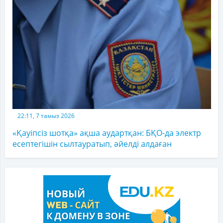
22:11, 7 тамыз 2026
«Қауіпсіз шотқа» ақша аудартқан: БҚО-да электр
есептегішін сылтауратып, әйелді алдаған