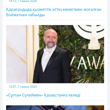
14:13, 7 тамыз 2026
Қарағандыда қызметтік иттің көмегімен жоғалған
бойжеткен табылды
12:07, 7 тамыз 2026
«Сұлтан Сүлеймен» Қазақстанға келеді