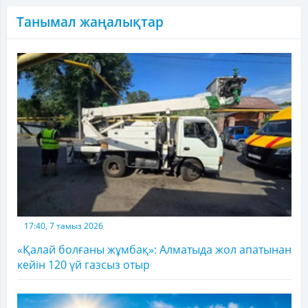
Танымал жаңалықтар
17:40, 7 тамыз 2026
«Қалай болғаны жұмбақ»: Алматыда жол апатынан
кейін 120 үй газсыз отыр