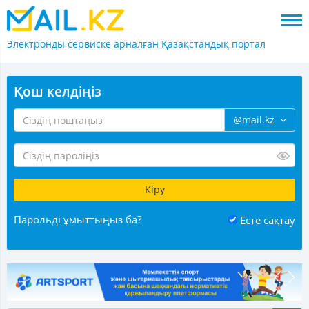
Электронды сервиске арналған
Қазақстандық портал
Қош келдіңіз
@mail.kz
Парольді ұмыттыңыз ба?
Есте сақтау