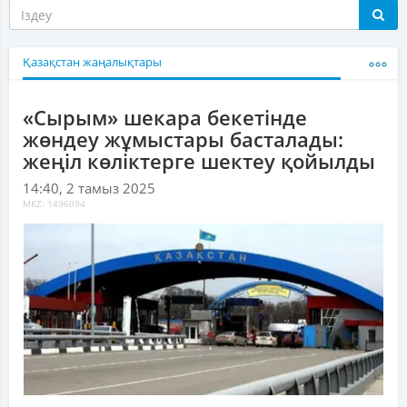
Қазақстан жаңалықтары
«Сырым» шекара бекетінде
жөндеу жұмыстары басталады:
жеңіл көліктерге шектеу қойылды
14:40, 2 тамыз 2025
MKZ: 1496094