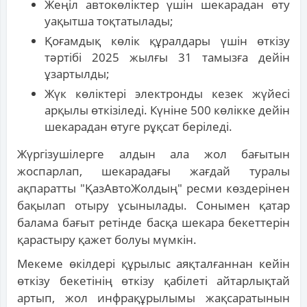
Жеңіл автокөліктер үшін шекарадан өту
уақытша тоқтатылады;
Қоғамдық көлік құралдары үшін өткізу
тәртібі 2025 жылғы 31 тамызға дейін
ұзартылды;
Жүк көліктері электронды кезек жүйесі
арқылы өткізіледі. Күніне 500 көлікке дейін
шекарадан өтуге рұқсат беріледі.
Жүргізушілерге алдын ала жол бағытын
жоспарлап, шекарадағы жағдай туралы
ақпаратты "ҚазАвтоЖолдың" ресми көздерінен
бақылап отыру ұсынылады. Сонымен қатар
балама бағыт ретінде басқа шекара бекеттерін
қарастыру қажет болуы мүмкін.
Мекеме өкілдері құрылыс аяқталғаннан кейін
өткізу бекетінің өткізу қабілеті айтарлықтай
артып, жол инфрақұрылымы жақсаратынын