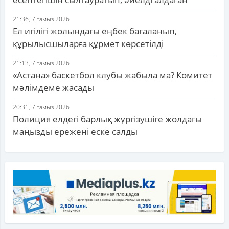
21:36, 7 тамыз 2026
Ел игілігі жолындағы еңбек бағаланып,
құрылысшыларға құрмет көрсетілді
21:13, 7 тамыз 2026
«Астана» баскетбол клубы жабыла ма? Комитет
мәлімдеме жасады
20:31, 7 тамыз 2026
Полиция елдегі барлық жүргізушіге жолдағы
маңызды ережені еске салды