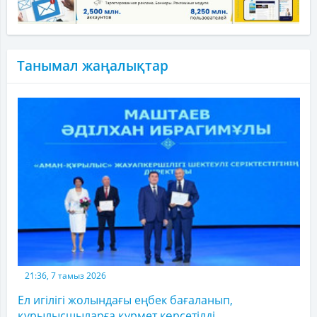
Танымал жаңалықтар
21:36, 7 тамыз 2026
Ел игілігі жолындағы еңбек бағаланып,
құрылысшыларға құрмет көрсетілді