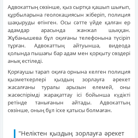
Адвокаттың сөзінше, қыз сыртқа қашып шығып,
құрбыларына геолокациясын жіберіп, полиция
шақыруды өтінген. Осы сәтте үйде қалған ер
адамдар арасында жанжал шыққан.
Жұбанышева бұл оқиғаны телефонына түсіріп
тұрған. Адвокаттың айтуынша, видеода
қолында пышағы бар адам мен қорқыту сөздері
анық естіледі.
Қорғаушы тарап оқиға орнына келген полиция
қызметкерлері қыздың зорлауға әрекет
жасалғаны туралы арызын елемей, оны
жасөспірімді жарақаттау ісі бойынша күдікті
ретінде танығанын айтады. Адвокаттың
сөзінше, оның бұл іске қатысы болмаған.
"Неліктен қыздың зорлауға әрекет