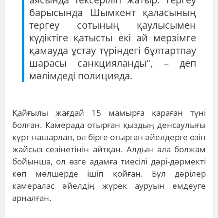
барысында Шымкент қаласының
тергеу сотының қаулысымен
күдіктіге қатысты екі ай мерзімге
қамауда ұстау түріндегі бұлтартпау
шарасы санкцияланды", – деп
мәлімдеді полицияда.
Қайғылы жағдай 15 мамырға қараған түні
болған. Камерада отырған қыздың денсаулығы
күрт нашарлап, ол бірге отырған әйелдерге өзін
жайсыз сезінетінін айтқан. Алдын ала болжам
бойынша, ол өзге адамға тиесілі дәрі-дәрмекті
көп мөлшерде ішіп қойған. Бұл дәрілер
камералас әйелдің жүрек ауруын емдеуге
арналған.