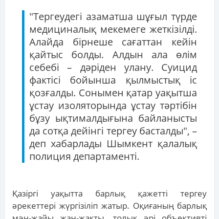
"Тергеудегі азаматша шұғыл түрде
медициналық мекемеге жеткізілді.
Алайда бірнеше сағаттан кейін
қайтыс болды. Алдын ала өлім
себебі – дәріден улану. Суицид
фактісі бойынша қылмыстық іс
қозғалды. Сонымен қатар уақытша
ұстау изоляторында ұстау тәртібін
бұзу ықтималдығына байланысты
да сотқа дейінгі тергеу басталды", –
деп хабарлады Шымкент қалалық
полиция департаменті.
Қазіргі уақытта барлық қажетті тергеу
әрекеттері жүргізіліп жатыр. Оқиғаның барлық
мән-жайы жан-жақты, толық әрі объективті