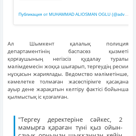
П
убликация от MUHAMMAD ALIOSMAN OGLU (@advokat.v.zakone)
Ал Шымкент қалалық полиция
департаментінің баспасөз қызметі
қорғаушының негізсіз қудалау туралы
мәлімдемесін жоққа шығарып, тергеудің ресми
нұсқасын жариялады. Ведомство мәліметінше,
кәмелетке толмаған жасөспірімге қасақана
ауыр дене жарақатын келтіру фактісі бойынша
қылмыстық іс қозғалған.
"Тергеу деректеріне сәйкес, 2
мамырға қараған түні қыз ойын-
сауық орнынан шыққаннан кейін