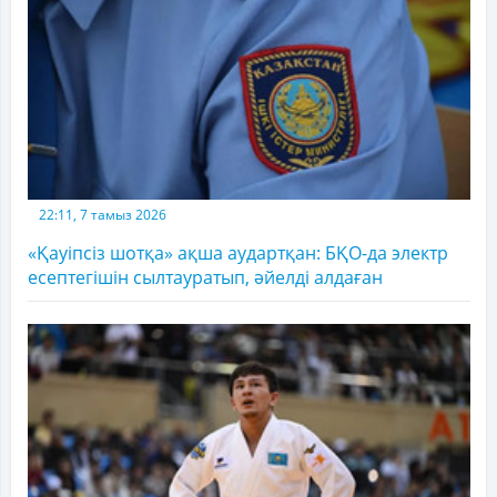
22:11, 7 тамыз 2026
«Қауіпсіз шотқа» ақша аудартқан: БҚО-да электр
есептегішін сылтауратып, әйелді алдаған