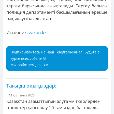
тергеу барысында анықталады. Тергеу барысы
полиция департаменті басшылығының ерекше
бақылауына алынған.
Источник:
zakon.kz
Подписывайтесь на наш Telegram-канал. Будьте в
курсе всех событий!
Мы работаем для Вас!
Тағы да оқыңыздар:
17:17, 8 тамыз 2026
Қазақстан азаматтығын алуға үміткерлерден
өтініштер қабылдау 10 тамыздан басталады