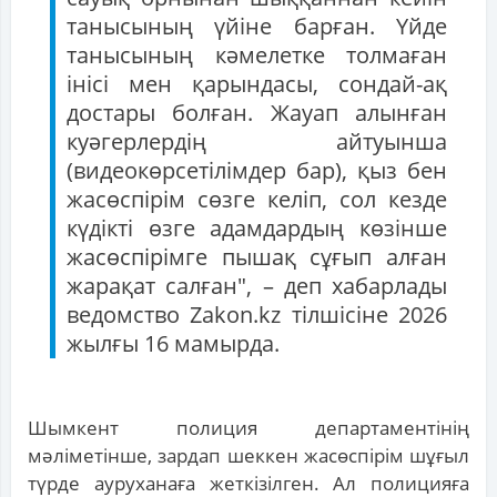
танысының үйіне барған. Үйде
танысының кәмелетке толмаған
інісі мен қарындасы, сондай-ақ
достары болған. Жауап алынған
куәгерлердің айтуынша
(видеокөрсетілімдер бар), қыз бен
жасөспірім сөзге келіп, сол кезде
күдікті өзге адамдардың көзінше
жасөспірімге пышақ сұғып алған
жарақат салған", – деп хабарлады
ведомство Zakon.kz тілшісіне 2026
жылғы 16 мамырда.
Шымкент полиция департаментінің
мәліметінше, зардап шеккен жасөспірім шұғыл
түрде ауруханаға жеткізілген. Ал полицияға