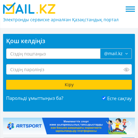
Электронды сервиске арналған
Қазақстандық портал
Қош келдіңіз
@mail.kz
Парольді ұмыттыңыз ба?
Есте сақтау