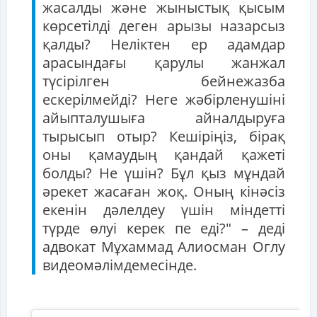
жасалды және жыныстық қысым
көрсетілді деген арызы назарсыз
қалды? Неліктен ер адамдар
арасындағы қарулы жанжал
түсірілген бейнежазба
ескерілмейді? Неге жәбірленушіні
айыпталушыға айналдыруға
тырысып отыр? Кешіріңіз, бірақ
оны қамаудың қандай қажеті
болды? Не үшін? Бұл қыз мұндай
әрекет жасаған жоқ. Оның кінәсіз
екенін дәлелдеу үшін міндетті
түрде өлуі керек пе еді?" – деді
адвокат Мұхаммад Алиосман Оглу
видеомәлімдемесінде.