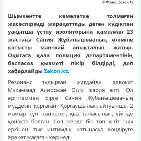
© Фото: Zakon.kz
Шымкентте кәмелетке толмаған
жасөспірімді жарақаттады деген күдікпен
уақытша ұстау изоляторына қамалған 23
жастағы Сания Жұбанышеваның өліміне
қатысты мән-жай анықталып жатыр.
Оқиғаға қала полиция департаментінің
баспасөз қызметі пікір білдірді, деп
хабарлайды
Zakon.kz
.
Резонанс тудырған жағдайды адвокат
Мұхаммад Алиосман Оглу жария етті. Ол
әріптесімен бірге Сәния Жұбанышеваның
мүддесін қорғаған. Қорғаушының айтуынша, 2
мамыр күні таңертең қыз танысының үйінде
қонақта болған. Сол жерде бір топ жігіт оны
еркінен тыс интимдік қатынасқа көндіруге
әрекет жасаған көрінеді.