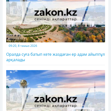
09:20, 8 тамыз 2026
Оралда суға батып кете жаздаған ер адам айыппұл
арқалады