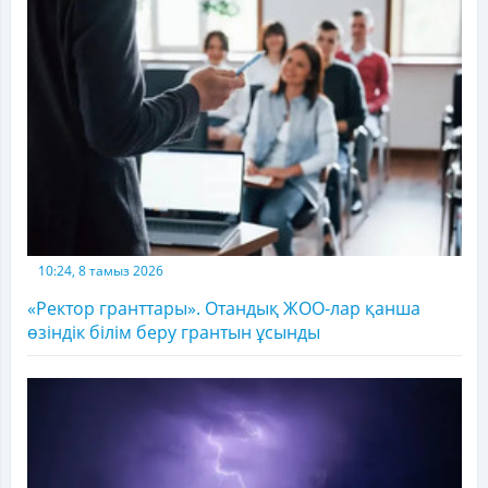
10:24, 8 тамыз 2026
«Ректор гранттары». Отандық ЖОО-лар қанша
өзіндік білім беру грантын ұсынды