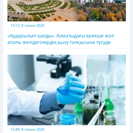
13:12, 8 тамыз 2026
«Аударылып қалды». Алматыдағы ерекше жол
апаты желідегілердің қызу талқысына түсуде
12:48, 8 тамыз 2026