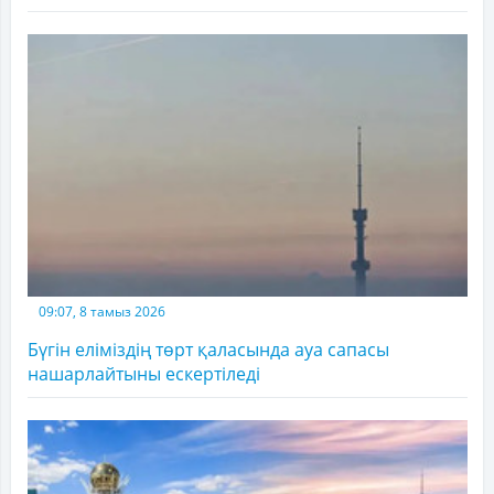
09:07, 8 тамыз 2026
Бүгін еліміздің төрт қаласында ауа сапасы
нашарлайтыны ескертіледі