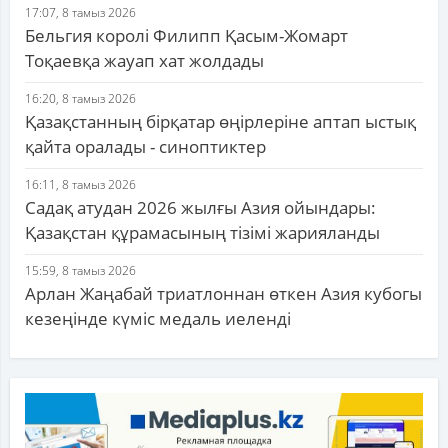
17:07, 8 тамыз 2026
Бельгия королі Филипп Қасым-Жомарт
Тоқаевқа жауап хат жолдады
16:20, 8 тамыз 2026
Қазақстанның бірқатар өңірлеріне аптап ыстық
қайта оралады - синоптиктер
16:11, 8 тамыз 2026
Садақ атудан 2026 жылғы Азия ойындары:
Қазақстан құрамасының тізімі жарияланды
15:59, 8 тамыз 2026
Арлан Жаңабай триатлоннан өткен Азия кубогы
кезеңінде күміс медаль иеленді