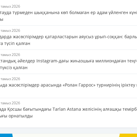
6 тамыз 2026
тауда түрмеден шыққанына көп болмаған ер адам үйленген күн
ды
6 тамыз 2026
дарда жасөспірімдер қатарластарын аяусыз ұрып-соққан: барл
а түсіп қалған
6 тамыз 2026
стандық әйелдер Instagram-дағы жиһазшыға миллиондаған теңг
 түксіз қалған
6 тамыз 2026
да жасөспірімдер арасында «Ролан Гаррос» турнирінің іріктеу 
6 тамыз 2026
ада Қосшы бағытындағы Tarlan Astana желісінің алғашқы темір
ығы орнатылды