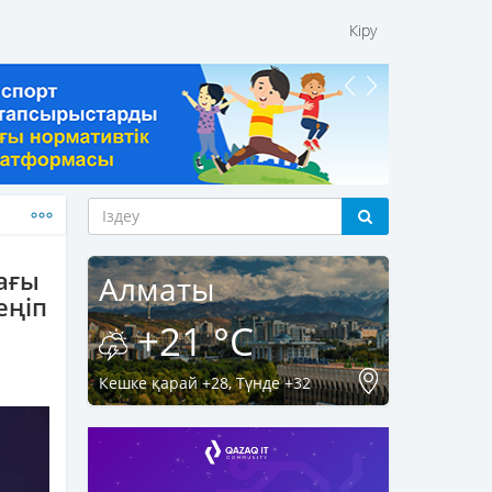
Кіру
ағы
Алматы
еңіп
+21 °C
Кешке қарай +28, Түнде +32