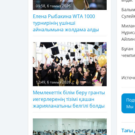
09:58, 6 тамыз 2026
Балым 
Елена Рыбакина WTA 1000
Сулейм
турнирінің үшінші
Милан
айналымына жолдама алды
Нұрис
Айлин 
Бұға
чемпи
Источ
12:49, 6 тамыз 2026
Мемлекеттік білім беру гранты
иегерлеренің тізімі қашан
Под
жарияланатыны белгілі болды
Мы 
Тағы