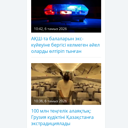
10:42, 6 тамыз 2026
АҚШ-та балаларын экс-
күйеуіне бергісі келмеген әйел
оларды өлтіріп тынған
10:36, 6 тамыз 2026
100 млн теңгелік алаяқтық:
Грузия күдіктіні Қазақстанға
экстрадициялады