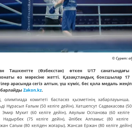
© Сурет: ol
тан Ташкентте (Өзбекстан) өткен U17 санатындағы
онаты өз мәресіне жетті. Қазақстандық боксшылар 17
гілер арасында сегіз алтын, үш күміс, бес қола медаль жеңіп
абарлайды
Zakon.kz
.
қ олимпиада комитеті баспасөз қызметінің хабарлауынша,
ді Нұрасыл Ғалым (50 келіге дейін), Хатшепсут Садвакасова (50
, Эмир Мухит (60 келіге дейін), Аяулым Оспанова (60 келіге 
 Надырбек (75 келіге дейін), Әлібек Алпамыс (80 келіге д
ан Сағым (80 келіден жоғары), Жансая Ержан (80 келіге дейін