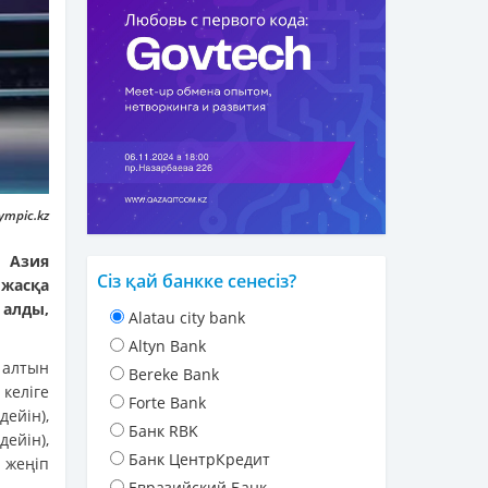
ympic.kz
 Азия
Сіз қай банкке сенесіз?
 жасқа
 алды,
Alatau city bank
Altyn Bank
 алтын
Bereke Bank
 келіге
Forte Bank
дейін),
Банк RBK
ейін),
Банк ЦентрКредит
) жеңіп
Евразийский Банк