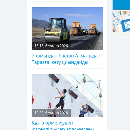
15:15, 6 тамыз 2026
7 тамыздан бастап Алматыдан
Таразға жету қиындайды
19:38, 6 тамыз 2026
Құзға өрмелеуден
жасөспірімдер арасындағы