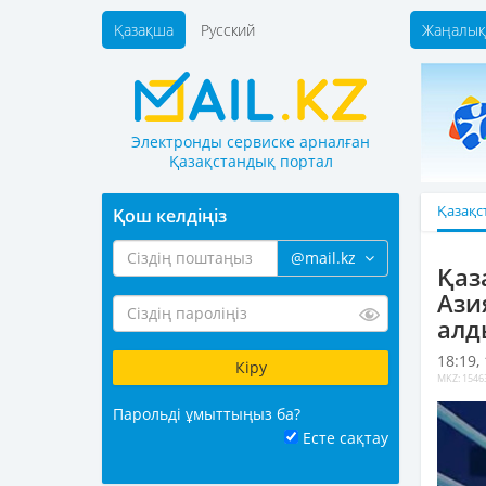
Қазақша
Русский
Жаңалық
Электронды сервиске арналған
Қазақстандық портал
Қазақс
Қош келдіңіз
@mail.kz
Қаз
Ази
алд
18:19,
MKZ: 1546
Парольді ұмыттыңыз ба?
Есте сақтау