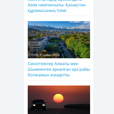
Азия чемпионаты: Қазақстан
құрамасының тізімі
15:06, 6 тамыз 2026
Синоптиктер Алматы мен
Шымкентке арналған ауа райы
болжамын жаңартты