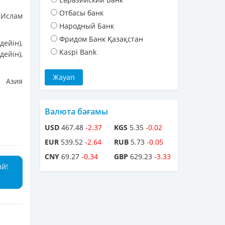
Отбасы банк
, Ислам
Народный Банк
Фридом Банк Қазақстан
ейін),
Kaspi Bank
ейін),
 Азия
Валюта бағамы
USD
467.48
-2.37
KGS
5.35
-0.02
EUR
539.52
-2.64
RUB
5.73
-0.05
CNY
69.27
-0.34
GBP
629.23
-3.33
ий!