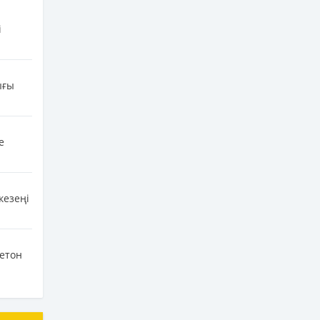
і
ығы
е
кезеңі
бетон