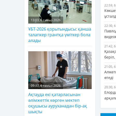
22:59, 
Көкше
ұстал
13:03, 6 тамыз 2026
22:30, 
ҰБТ-2026 қорытындысы: қанша
Павло
талапкер грантқа үміткер бола
видеоғ
алады
21:42, 
Қазақ
беріп,
21:05, 
Алматы
өтеді
09:37, 6 тамыз 2026
20:30, 
Елорд
Ақтауда екі қатарласынан
арқал
әлімжеттік көрген мектеп
оқушысы ауруханадан бір-ақ
шықты