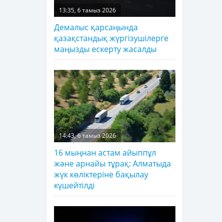
13:35, 6 тамыз 2026
Демалыс қарсаңында
қазақстандық жүргізушілерге
маңызды ескерту жасалды
14:43, 6 тамыз 2026
16 мыңнан астам айыппұл
және арнайы тұрақ: Алматыда
жүк көліктеріне бақылау
күшейтілді