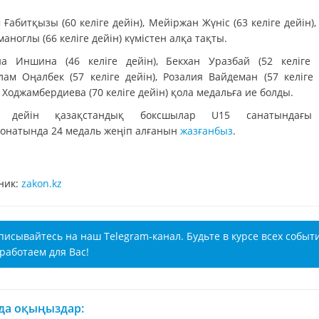
Ғабитқызы (60 келіге дейін), Мейіржан Жүніс (63 келіге дейін)
аноглы (66 келіге дейін) күмістен алқа тақты.
а Иншина (46 келіге дейін), Бекхан Уразбай (52 келіге д
лам Оңалбек (57 келіге дейін), Розалия Вайдеман (57 келіге д
Ходжамбердиева (70 келіге дейін) қола медальға ие болды.
н дейін қазақстандық боксшылар U15 санатындағы
онатында 24 медаль жеңіп алғанын
жазғанбыз
.
ник:
zakon.kz
писывайтесь на наш Telegram-канал. Будьте в курсе всех событ
работаем для Вас!
 да оқыңыздар: