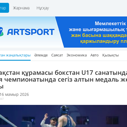
тар
Жарнама
Нұсқау
тан жаңалықтары
Әлемде
Саясат
Экономика
Авто
Қызықты
ақстан құрамасы бокстан U17 санатынд
я чемпионатында сегіз алтын медаль ж
ы
 16 мамыр 2026
347