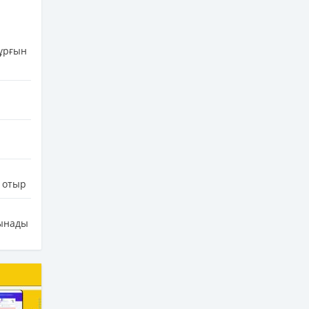
тұрғын
з отыр
сынады