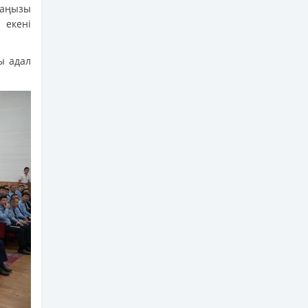
маңызы
 екені
ы адал