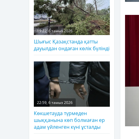
19:22, 6 тамыз 2026
Шығыс Қазақстанда қатты
дауылдан ондаған көлік бүлінді
22:59, 6 тамыз 2026
Көкшетауда түрмеден
шыққанына көп болмаған ер
адам үйленген күні ұсталды