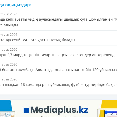
 да оқыңыздар:
7 тамыз 2026
ада көпқабатты үйдің ауласындағы шалшық суға шомылған екі 
ға алынды
7 тамыз 2026
танда сенбі күні өте қатты ыстық болады
7 тамыз 2026
дан 2,7 млрд теңгенің тауарын заңсыз әкелгендер әшкереленді
7 тамыз 2026
й болғаны жұмбақ»: Алматыда жол апатынан кейін 120 үй газсы
7 тамыз 2026
ан шыққан 16 команда республикалық футбол турнирінде бақ 