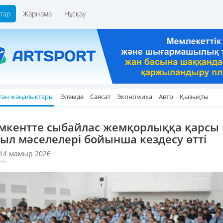
тар
Жарнама
Нұсқау
тан жаңалықтары
Әлемде
Саясат
Экономика
Авто
Қызықты
кентте сыбайлас жемқорлыққа қарсы і
ыл мәселелері бойынша кездесу өтті
 14 мамыр 2026
996