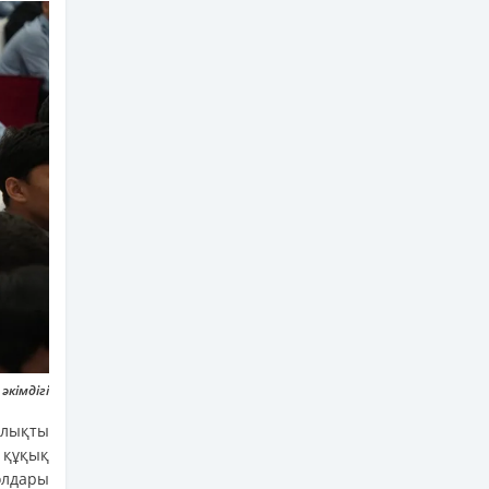
кімдігі
лықты
 құқық
олдары