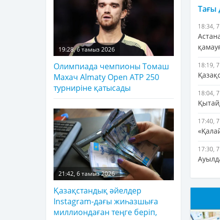
Тағы
18:34, 
Астан
қамау
19:28, 6 тамыз 2026
18:19, 
Олимпиада чемпионы Томаш
Қазақс
Махач Almaty Open ATP 250
турниріне қатысады
18:04, 
Қытай
17:40, 
«Қала
17:30, 
Ауылд
21:42, 6 тамыз 2026
Қазақстандық әйелдер
Instagram-дағы жиһазшыға
миллиондаған теңге беріп,