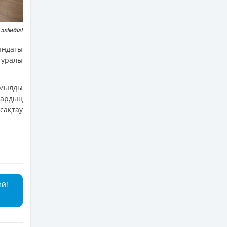
кімдігі
ындағы
туралы
имылды
тардың
сақтау
ий!