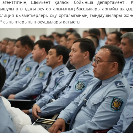
і агенттігінің Шымкент қаласы бойынша департаменті, 
ышұлы атындағы оқу орталығының басшылары арнайы шақы
олиция қызметкерлері, оқу орталығының тыңдаушылары жән
" сыныптарының оқушылары қатысты.