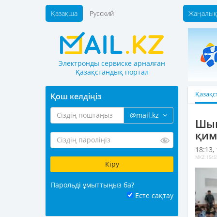
Қазақша
Русский
Жаңалық
Электронды сервиске арналған
Қазақстандық портал
Қазақс
Қош келдіңіз
@mail.kz
Шым
қим
18:13,
MKZ: 1545
Парольді ұмыттыңыз ба?
Есте сақтау