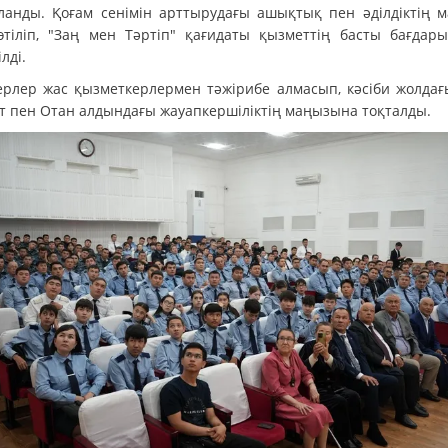
ланды. Қоғам сенімін арттырудағы ашықтық пен әділдіктің 
өтіліп, "Заң мен Тәртіп" қағидаты қызметтің басты бағдары
ілді.
ерлер жас қызметкерлермен тәжірибе алмасып, кәсіби жолдағ
т пен Отан алдындағы жауапкершіліктің маңызына тоқталды.