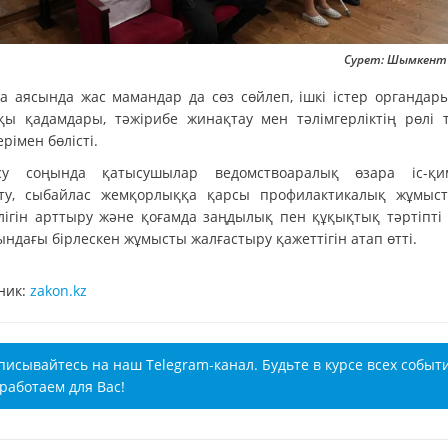
Сурет: Шымкент ә
ра аясында жас мамандар да сөз сөйлеп, ішкі істер органдар
қы қадамдары, тәжірибе жинақтау мен тәлімгерліктің рөлі 
ерімен бөлісті.
су соңында қатысушылар ведомствоаралық өзара іс-қ
ту, сыбайлас жемқорлыққа қарсы профилактикалық жұмыс
ілігін арттыру және қоғамда заңдылық пен құқықтық тәртіпті 
ндағы бірлескен жұмысты жалғастыру қажеттігін атап өтті.
ник:
zakon.kz
писывайтесь на наш Telegram-канал. Будьте в курсе всех событ
работаем для Вас!