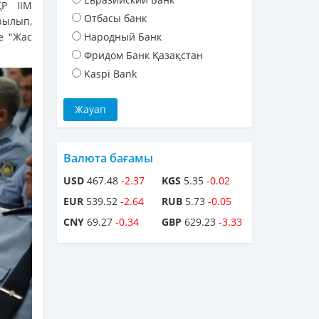
ҚР ІІМ
Отбасы банк
рылып,
е "Жас
Народный Банк
Фридом Банк Қазақстан
Kaspi Bank
Валюта бағамы
USD
467.48
-2.37
KGS
5.35
-0.02
EUR
539.52
-2.64
RUB
5.73
-0.05
CNY
69.27
-0.34
GBP
629.23
-3.33