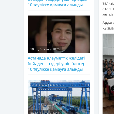
талқы
10 тәулікке қамауға алынды
атап 
жеткіз
Ардаг
қызме
19:55, 6 тамыз 2026
Астанада әлеуметтік желідегі
бейәдеп сөздері үшін блогер
10 тәулікке қамауға алынды
20:30, 6 тамыз 2026