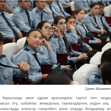
Сурет: Шымкент ә
 барысында жеке құрам арасындағы тәртіп пен заңды
масыз ету, сыбайлас жемқорлық тәуекелдерінің алдын алу,
ылықтарды анықтау тәжірибесі және оларды болдырмау ж