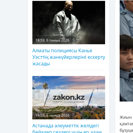
18:59, 6 тамыз 2026
Алматы полициясы Канье
Уэсттің жанкүйерлерінt ескерту
жасады
19:55, 6 тамыз 2026
Жиын
қамта
Астанада әлеуметтік желідегі
бұзуш
бейәдеп сөздері үшін ер адам