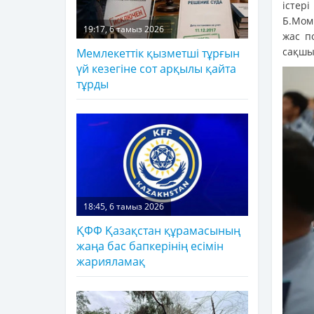
істер
Б.Мом
19:17, 6 тамыз 2026
жас п
сақшы
Мемлекеттік қызметші тұрғын
үй кезегіне сот арқылы қайта
тұрды
18:45, 6 тамыз 2026
ҚФФ Қазақстан құрамасының
жаңа бас бапкерінің есімін
жарияламақ