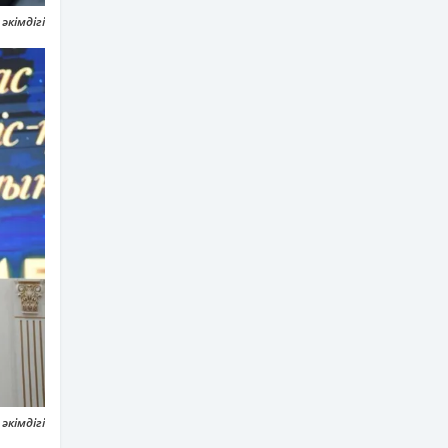
кімдігі
кімдігі