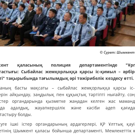
© Сурет: Шымкент ә
ент қаласының полиция департаментінде "Ұрп
тастығы: Сыбайлас жемқорлыққа қарсы іс-қимыл – әрбі
ті" тақырыбында тағылымдық әрі тәжірибелік кездесу өтті.
раның басты мақсаты – сыбайлас жемқорлыққа қарсы іс
терін айқындау, заңдылық пен құқықтық тәртіпті нығайту, сон
істер органдарында қызметке жаңадан келген жас маман
нда адалдық, жауапкершілік және кәсіби әдеп қағида
тастыру болды.
суге ішкі істер органдарының ардагерлері, ҚР Ұлттық қауіп
етінің Шымкент қаласы бойынша департаменті, Мемлекеттік 