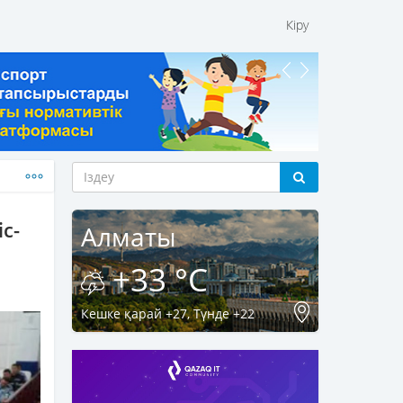
Кіру
с-
Алматы
+33 °C
Кешке қарай +27, Түнде +22