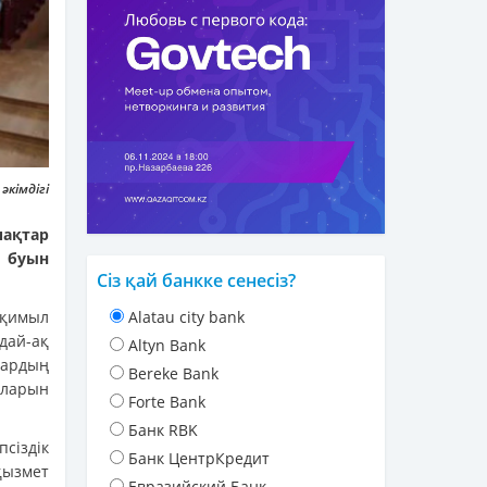
кімдігі
ақтар
р буын
Сіз қай банкке сенесіз?
-қимыл
Alatau city bank
дай-ақ
Altyn Bank
дардың
Bereke Bank
ларын
Forte Bank
Банк RBK
сіздік
Банк ЦентрКредит
қызмет
Евразийский Банк