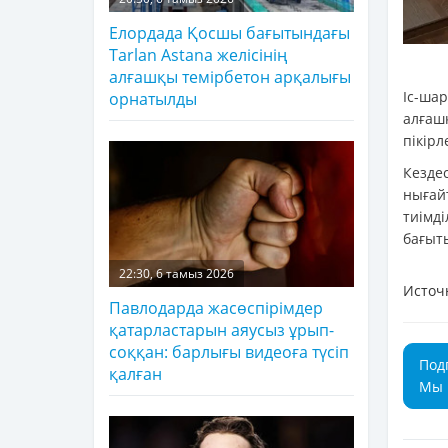
Елордада Қосшы бағытындағы
Tarlan Astana желісінің
алғашқы темірбетон арқалығы
Іс-ша
орнатылды
алғаш
пікірл
Кезде
нығай
тиімд
бағыты
22:30, 6 тамыз 2026
Источ
Павлодарда жасөспірімдер
қатарластарын аяусыз ұрып-
соққан: барлығы видеоға түсіп
Под
қалған
Мы 