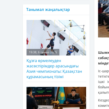
Танымал жаңалықтар
Шымк
19:38, 6 тамыз 2026
сабақ
Құзға өрмелеуден
мінде
жасөспірімдер арасындағы
Іс-ша
Азия чемпионаты: Қазақстан
тетік
құрамасының тізімі
ішкі 
бойы
қалып
Кезде
комит