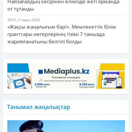
Найзағайдың кесірінен елімізде жеті орманда
от тұтанды
20:41, 5 тамыз 2026
«Жақсы жаңалығым бар!». Мемлекеттік білім
гранттары иегерлерінің тізімі 7 тамызда
жарияланатыны белгілі болды
Танымал жаңалықтар