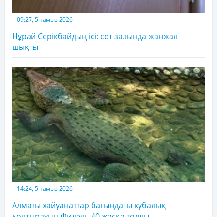
09:27, 5 тамыз 2026
Нұрай Серікбайдың ісі: сот залында жанжал
шықты
14:24, 5 тамыз 2026
Алматы хайуанаттар бағындағы кубалық
қолтырауын Фидель 40 жасқа толды