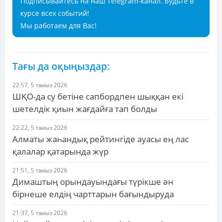
Подписывайтесь на наш Telegram-канал. Будьте в
курсе всех событий!
Мы работаем для Вас!
Тағы да оқыңыздар:
22:57, 5 тамыз 2026
ШҚО-да су бетіне сапбордпен шыққан екі
шетелдік қиын жағдайға тап болды
22:22, 5 тамыз 2026
Алматы жаһандық рейтингіде ауасы ең лас
қалалар қатарында жүр
21:51, 5 тамыз 2026
Димаштың орындауындағы түрікше ән
бірнеше елдің чарттарын бағындыруда
21:37, 5 тамыз 2026