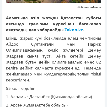
© Фото: zakon.kz
Алматыда өтіп жатқан Қазақстан кубогы
аясында грек-рим күресінен бәсекелер
аяқталды, деп хабарлайды
Zakon.kz
.
Екінші жарыс күні бозкілемде әлем чемпионы
Айдос Сұлтанғали мен Париж
Олимпиадасының күміс жүлдегері Демеу
Жадраев сынға түсті. Айта кетейік Демеу
Жадраев бұған дейін олимпиадалық емес 82
келіге дейінгі салмақта күрескен еді. Төменде
жеңімпаздар мен жүлдегерлердің толық тізімі
көрсетілген.
55 келіге дейін
1. Алпамыс Дастанбек (Қызылорда облысы)
2. Арсен Жұма (Ақтөбе облысы)