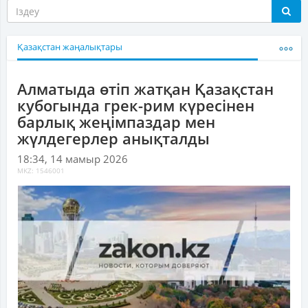
Қазақстан жаңалықтары
Алматыда өтіп жатқан Қазақстан
кубогында грек-рим күресінен
барлық жеңімпаздар мен
жүлдегерлер анықталды
18:34, 14 мамыр 2026
MKZ: 1546001