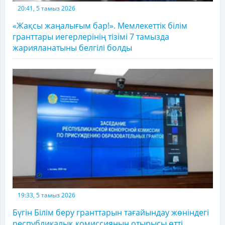
20:41, 5 тамыз 2026
«Жақсы жаңалығым бар!». Мемлекеттік білім
гранттары иегерлерінің тізімі 7 тамызда
жарияланатыны белгілі болды
19:33, 5 тамыз 2026
Бүгін Білім беру гранттарын тағайындау жөніндегі
республикалық комиссияның отырысы өтті