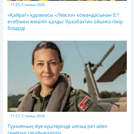
11:25, 5 тамыз 2026
«Қайрат» құрамасы «Левски» командасынан 0:1
есебімен жеңіліп қалды: Уразбахтин ойынға пікір
білдірді
11:57, 5 тамыз 2026
Түркияның Әуе күштерінде алғаш рет әйел
генерал тағайындалды