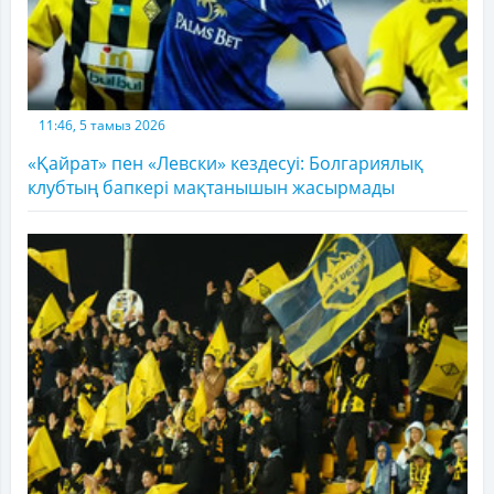
11:46, 5 тамыз 2026
«Қайрат» пен «Левски» кездесуі: Болгариялық
клубтың бапкері мақтанышын жасырмады