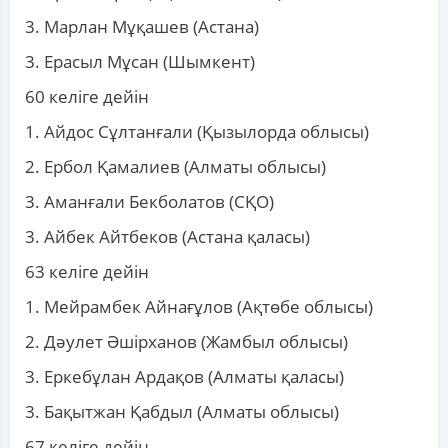
3. Марлан Мұқашев (Астана)
3. Ерасыл Мұсан (Шымкент)
60 келіге дейін
1. Айдос Сұлтанғали (Қызылорда облысы)
2. Ербол Қамалиев (Алматы облысы)
3. Аманғали Бекболатов (СҚО)
3. Айбек Айтбеков (Астана қаласы)
63 келіге дейін
1. Мейрамбек Айнағұлов (Ақтөбе облысы)
2. Дәулет Әшірханов (Жамбыл облысы)
3. Еркебұлан Ардақов (Алматы қаласы)
3. Бақытжан Қабдыл (Алматы облысы)
67 келіге дейін