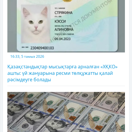
16:33, 5 тамыз 2026
Қазақстандықтар мысықтарға арналған «ХҚКО»
ашты: үй жануарына ресми төлқұжатты қалай
рәсімдеуге болады