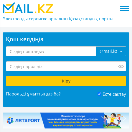
Электронды сервиске арналған
Қазақстандық портал
Қош келдіңіз
@mail.kz
Парольді ұмыттыңыз ба?
Есте сақтау