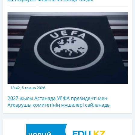
19:42, 5 тамыз 2026
2027 жылы Астанада УЕФА президенті мен
Атқарушы комитетінің мүшелері сайланады