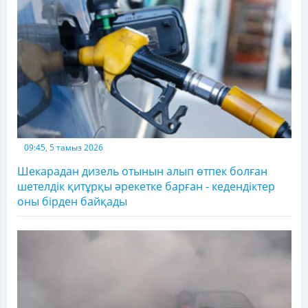
09:45, 5 тамыз 2026
Шекарадан дизель отынын алып өтпек болған
шетелдік қитұрқы әрекетке барған - кедендіктер
оны бірден байқады