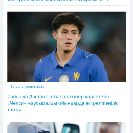
18:56, 5 тамыз 2026
Сапында Дастан Сәтпаев та өнер көрсететін
«Челси» маусымалды ойындарда екі рет жеңіліс
тапты