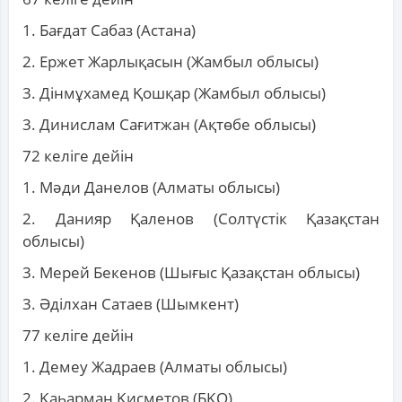
1. Бағдат Сабаз (Астана)
2. Ержет Жарлықасын (Жамбыл облысы)
3. Дінмұхамед Қошқар (Жамбыл облысы)
3. Динислам Сағитжан (Ақтөбе облысы)
72 келіге дейін
1. Мәди Данелов (Алматы облысы)
2. Данияр Қаленов (Солтүстік Қазақстан
облысы)
3. Мерей Бекенов (Шығыс Қазақстан облысы)
3. Әділхан Сатаев (Шымкент)
77 келіге дейін
1. Демеу Жадраев (Алматы облысы)
2. Қаһарман Қисметов (БҚО)