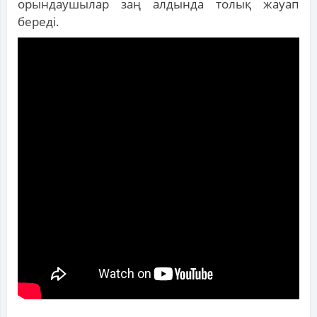
орындаушылар заң алдында толық жауап
береді.