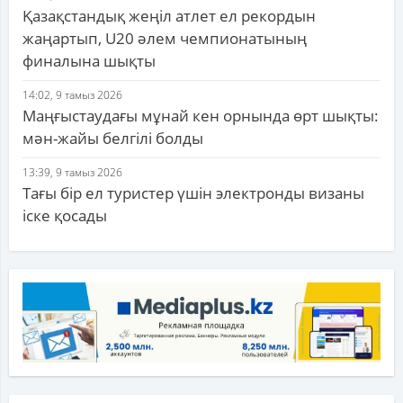
Қазақстандық жеңіл атлет ел рекордын
жаңартып, U20 әлем чемпионатының
финалына шықты
14:02, 9 тамыз 2026
Маңғыстаудағы мұнай кен орнында өрт шықты:
мән-жайы белгілі болды
13:39, 9 тамыз 2026
Тағы бір ел туристер үшін электронды визаны
іске қосады