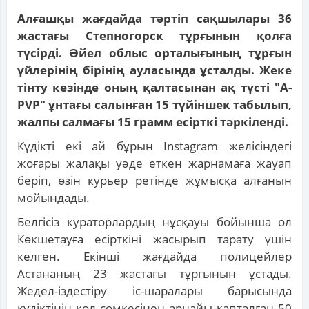
Алғашқы жағдайда тәртіп сақшылары 36
жастағы Степногорск тұрғынын қолға
түсірді. Әйел облыс орталығының тұрғын
үйлерінің бірінің ауласында ұсталды. Жеке
тінту кезінде оның қалтасынан ақ түсті "А-
PVP" ұнтағы салынған 15 түйіншек табылып,
жалпы салмағы 15 грамм есірткі тәркіленді.
Күдікті екі ай бұрын Instagram желісіндегі
жоғары жалақы уәде еткен жарнамаға жауап
беріп, өзін курьер ретінде жұмысқа алғанын
мойындады.
Белгісіз кураторлардың нұсқауы бойынша ол
Көкшетауға есірткіні жасырып тарату үшін
келген. Екінші жағдайда полицейлер
Астананың 23 жастағы тұрғынын ұстады.
Жедел-іздестіру іс-шаралары барысында
күдіктінің қол сөмкесінен арнайы қапталған 50