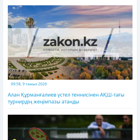
09:58, 9 тамыз 2026
Алан Құрманғалиев үстел теннисінен АҚШ-тағы
турнирдің жеңімпазы атанды