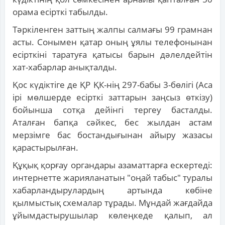
орама есірткі табылды.
Тәркіленген заттың жалпы салмағы 99 грамнан
асты. Сонымен қатар оның ұялы телефонынан
есірткіні таратуға қатысы барын дәлелдейтін
хат-хабарлар анықталды.
Қос күдіктіге де ҚР ҚК-нің 297-бабы 3-бөлігі (Аса
ірі мөлшерде есірткі заттарын заңсыз өткізу)
бойынша сотқа дейінгі тергеу басталды.
Аталған бапқа сәйкес, бес жылдан астам
мерзімге бас бостандығынан айыру жазасы
қарастырылған.
Құқық қорғау органдары азаматтарға ескертеді:
интернетте жарияланатын "оңай табыс" туралы
хабарландырулардың артында көбіне
қылмыстық схемалар тұрады. Мұндай жағдайда
ұйымдастырушылар көлеңкеде қалып, ал