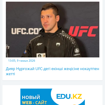
13:05, 9 тамыз 2026
Дияр Нұрғожай UFC-дегі екінші жеңісіне нокаутпен
жетті