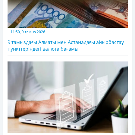
11:50, 9 тамыз 2026
9 тамыздағы Алматы мен Астанадағы айырбастау
пункттеріндегі валюта бағамы