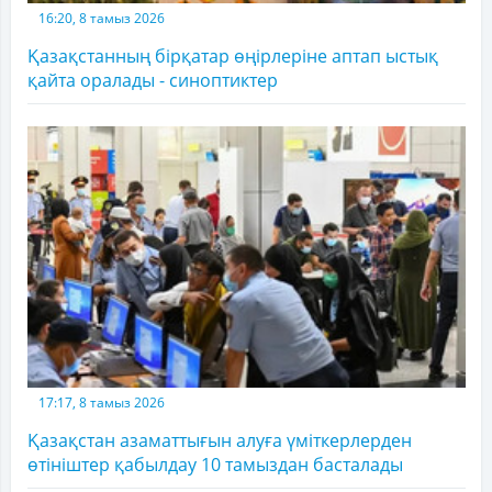
16:20, 8 тамыз 2026
Қазақстанның бірқатар өңірлеріне аптап ыстық
қайта оралады - синоптиктер
17:17, 8 тамыз 2026
Қазақстан азаматтығын алуға үміткерлерден
өтініштер қабылдау 10 тамыздан басталады