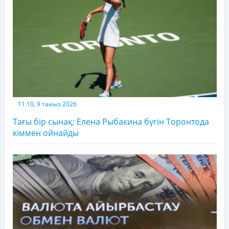
11:10, 9 тамыз 2026
Тағы бір сынақ: Елена Рыбакина бүгін Торонтода
кіммен ойнайды