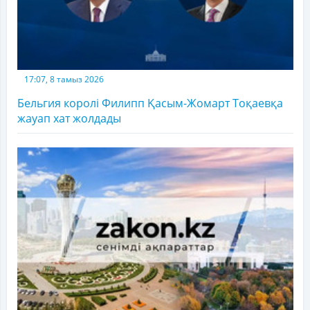
17:07, 8 тамыз 2026
Бельгия королі Филипп Қасым-Жомарт Тоқаевқа
жауап хат жолдады