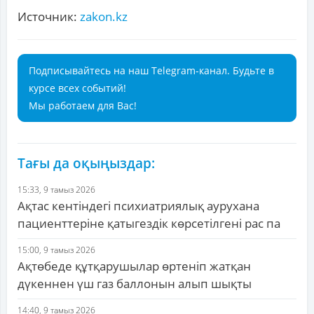
Источник:
zakon.kz
Подписывайтесь на наш Telegram-канал. Будьте в
курсе всех событий!
Мы работаем для Вас!
Тағы да оқыңыздар:
15:33, 9 тамыз 2026
Ақтас кентіндегі психиатриялық аурухана
пациенттеріне қатыгездік көрсетілгені рас па
15:00, 9 тамыз 2026
Ақтөбеде құтқарушылар өртеніп жатқан
дүкеннен үш газ баллонын алып шықты
14:40, 9 тамыз 2026