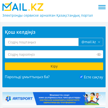
Электронды сервиске арналған
Қазақстандық портал
Қош келдіңіз
@mail.kz
Парольді ұмыттыңыз ба?
Есте сақтау