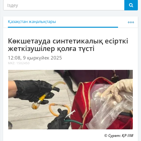
Қазақстан жаңалықтары
Көкшетауда синтетикалық есірткі
жеткізушілер қолға түсті
12:08, 9 қыркүйек 2025
MKZ: 1502450
© Сурет: ҚР ІІМ