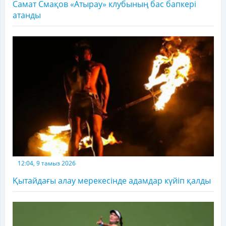
Самат Смақов «Атырау» клубының бас бапкері
атанды
12:04, 9 тамыз 2026
Қытайдағы алау мерекесінде адамдар күйіп қалды