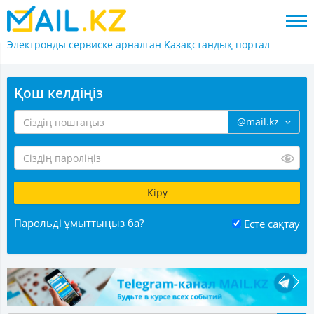
Электронды сервиске арналған
Қазақстандық портал
Қош келдіңіз
@mail.kz
Парольді ұмыттыңыз ба?
Есте сақтау