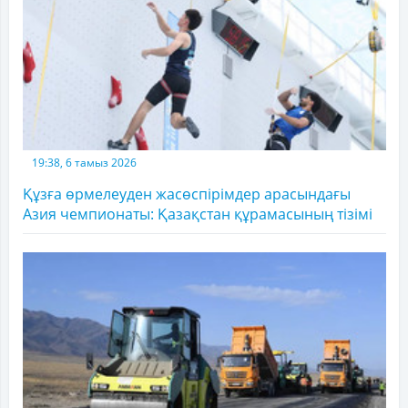
19:38, 6 тамыз 2026
Құзға өрмелеуден жасөспірімдер арасындағы
Азия чемпионаты: Қазақстан құрамасының тізімі