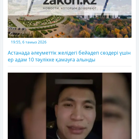
19:55, 6 тамыз 2026
Астанада әлеуметтік желідегі бейәдеп сөздері үшін
ер адам 10 тәулікке қамауға алынды