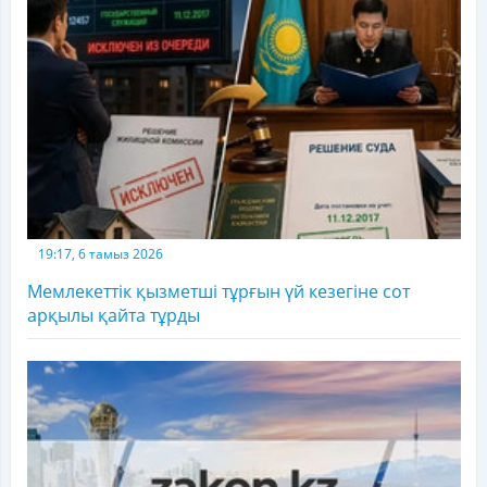
19:17, 6 тамыз 2026
Мемлекеттік қызметші тұрғын үй кезегіне сот
арқылы қайта тұрды