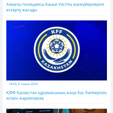
Алматы полициясы Канье Уэсттің жанкүйерлерінt
ескерту жасады
18:45, 6 тамыз 2026
ҚФФ Қазақстан құрамасының жаңа бас бапкерінің
есімін жарияламақ