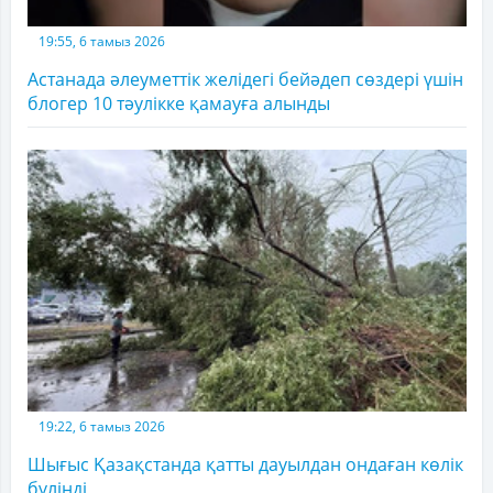
19:55, 6 тамыз 2026
Астанада әлеуметтік желідегі бейәдеп сөздері үшін
блогер 10 тәулікке қамауға алынды
19:22, 6 тамыз 2026
Шығыс Қазақстанда қатты дауылдан ондаған көлік
бүлінді