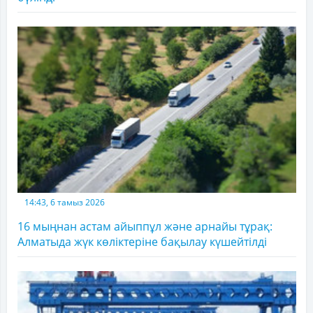
14:43, 6 тамыз 2026
16 мыңнан астам айыппұл және арнайы тұрақ:
Алматыда жүк көліктеріне бақылау күшейтілді