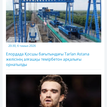
20:30, 6 тамыз 2026
Елордада Қосшы бағытындағы Tarlan Astana
желісінің алғашқы темірбетон арқалығы
орнатылды