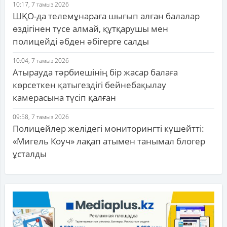
10:17, 7 тамыз 2026
ШҚО-да телемұнараға шығып алған балалар
өздігінен түсе алмай, құтқарушы мен
полицейді әбден әбігерге салды
10:04, 7 тамыз 2026
Атырауда тәрбиешінің бір жасар балаға
көрсеткен қатыгездігі бейнебақылау
камерасына түсіп қалған
09:58, 7 тамыз 2026
Полицейлер желідегі мониторингті күшейтті:
«Мигель Коуч» лақап атымен танымал блогер
ұсталды