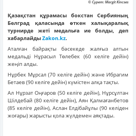
© Сурет: Margit Kincses
Қазақстан құрамасы бокстан Сербияның
Белград қаласында өткен халықаралық
турнирде жеті медальға ие болды, деп
хабарлайды
Zakon.kz
.
Аталған байрақты бәсекеде жалғыз алтын
медальді Нұрасыл Төлебек (60 келіге дейін)
жеңіп алды.
Нұрбек Мұрсал (70 келіге дейін) және Ибрагим
Бетаев (90 келіге дейін) күмістен алқа тақты.
Ал Нұрзат Оңғаров (50 келіге дейін), Нұрсұлтан
Шілдебай (80 келіге дейін), Аян Қалмағанбетов
(85 келіге дейін), Аслан Елдібайұлы (90 келіден
жоғары) жарысты қола жүлдемен аяқтады.