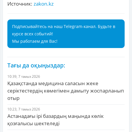
Источник:
zakon.kz
Подписывайтесь на наш Telegram-канал. Будьте в
курсе всех событий!
Мы работаем для Вас!
Тағы да оқыңыздар:
10:39, 7 тамыз 2026
Қазақстанда медицина саласын жеке
серіктестердің көмегімен дамыту жоспарланып
отыр
10:23, 7 тамыз 2026
Астанадағы ірі базардың маңында көлік
қозғалысы шектеледі