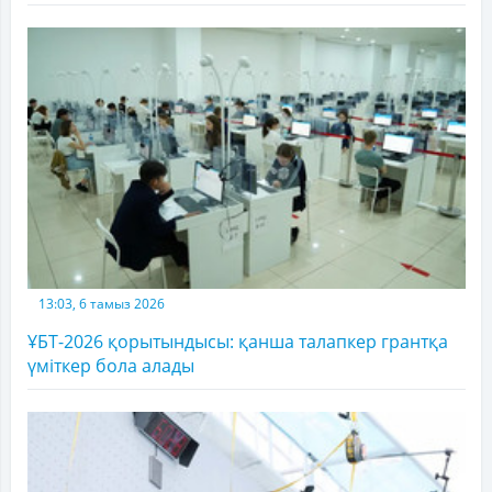
13:03, 6 тамыз 2026
ҰБТ-2026 қорытындысы: қанша талапкер грантқа
үміткер бола алады