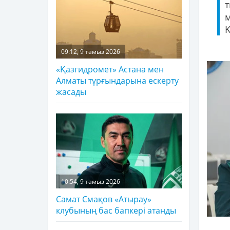
т
м
09:12, 9 тамыз 2026
«Қазгидромет» Астана мен
Алматы тұрғындарына ескерту
жасады
10:54, 9 тамыз 2026
Самат Смақов «Атырау»
клубының бас бапкері атанды