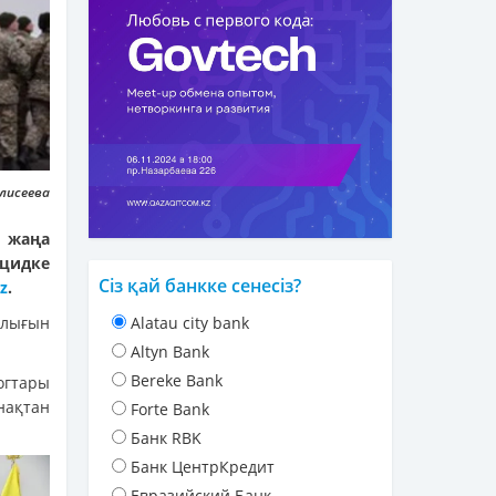
Елисеева
 жаңа
ицидке
Сіз қай банкке сенесіз?
z
.
лығын
Alatau city bank
Altyn Bank
Bereke Bank
огтары
нақтан
Forte Bank
Банк RBK
Банк ЦентрКредит
Евразийский Банк