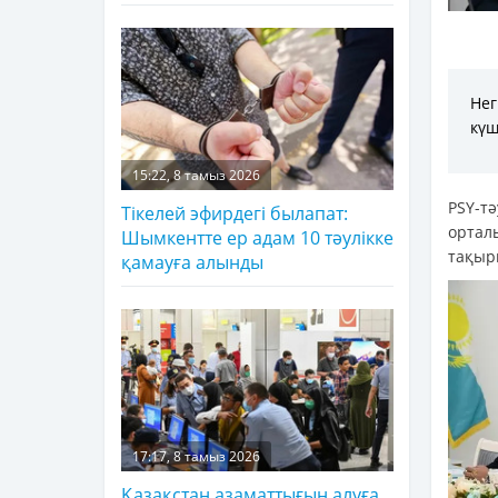
Нег
күш
15:22, 8 тамыз 2026
PSY-т
Тікелей эфирдегі былапат:
ортал
Шымкентте ер адам 10 тәулікке
тақыр
қамауға алынды
17:17, 8 тамыз 2026
Қазақстан азаматтығын алуға