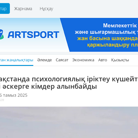
тар
Жарнама
Нұсқау
тан жаңалықтары
Әлемде
Саясат
Экономика
Авто
Қызықты
ақстанда психологиялық іріктеу күшейті
і әскерге кімдер алынбайды
 6 тамыз 2025
639