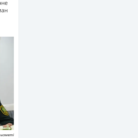
әне
ман
 қызметі