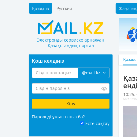
Қазақша
Русский
Жаңалық
Электронды сервиске арналған
Қазақстандық портал
Қазақс
Қош келдіңіз
@mail.kz
Қаз
енд
10:25,
MKZ: 1496
Парольді ұмыттыңыз ба?
Есте сақтау