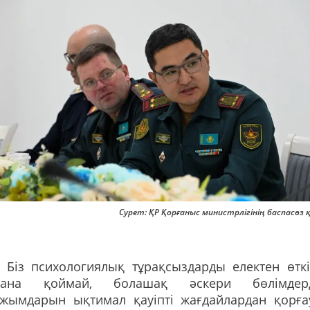
Сурет: ҚР Қорғаныс министрлігінің баспасөз
 Біз психологиялық тұрақсыздарды електен өткі
қана қоймай, болашақ әскери бөлімдер
ұжымдарын ықтимал қауіпті жағдайлардан қорға