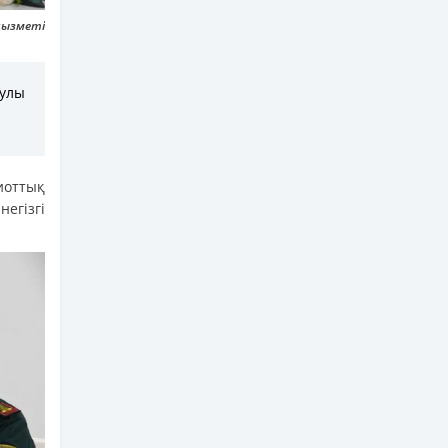
 қызметі
рулы
.
иоттық
егізгі