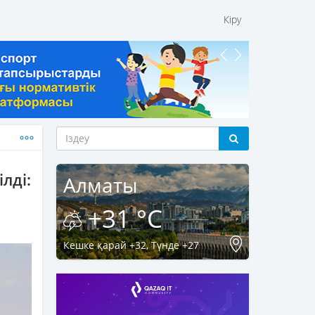
Кіру
лді:
Алматы
+31 °C
Кешке қарай +32, Түнде +27