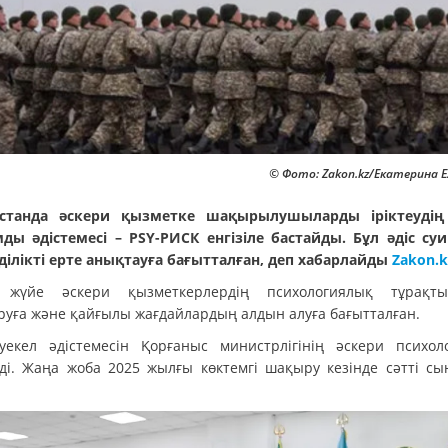
© Фото: Zakon.kz/Екатерина 
қстанда әскери қызметке шақырылушыларды іріктеудің
ды әдістемесі – PSY-РИСК енгізіле бастайды. Бұл әдіс су
ділікті ерте анықтауға бағытталған, деп хабарлайды
Zakon.k
 жүйе әскери қызметкерлердің психологиялық тұрақты
руға және қайғылы жағдайлардың алдын алуға бағытталған.
әуекел әдістемесін Қорғаныс министрлігінің әскери психол
еді. Жаңа жоба 2025 жылғы көктемгі шақыру кезінде сәтті сы