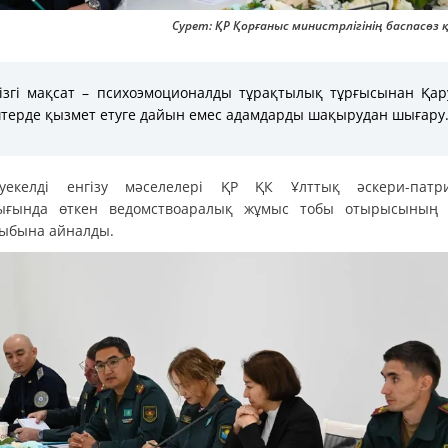
Сурет: ҚР Қорғаныс министрлігінің баспасөз
ізгі мақсат – психоэмоционалды тұрақтылық тұрғысынан Қа
терде қызмет етуге дайын емес адамдарды шақырудан шығару
әуекелді енгізу мәселелері ҚР ҚК Ұлттық әскери-патр
ығында өткен ведомствоаралық жұмыс тобы отырысының н
ыбына айналды.