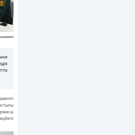
 қызметі
және
здік
ттік
аменті
астығы
ырмасы
жүйелі