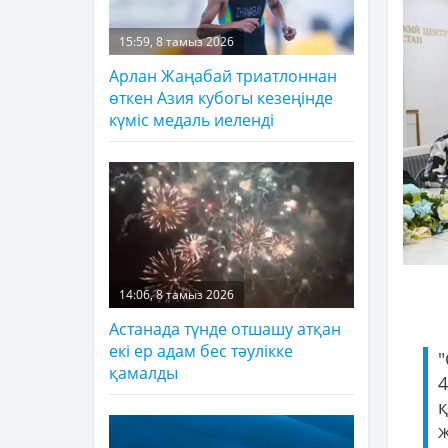
15:59, 8 тамыз 2026
Арлан Жаңабай триатлоннан
өткен Азия кубогы кезеңінде
күміс медаль иеленді
14:06, 8 тамыз 2026
Астанада түнде отшашу атқан
екі ер адам бес тәулікке
"
қамалды
ж