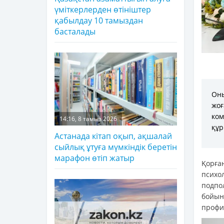
үміткерлерден өтініштер
қабылдау 10 тамыздан
басталады
Оны
жоғ
ком
14:16, 8 тамыз 2026
құр
Астанада кітап оқып, ақшалай
сыйлық ұтуға мүмкіндік беретін
марафон өтіп жатыр
Қорға
психо
подпо
бойын
профил