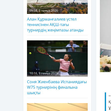
09:58, 9 тамыз 2026
Алан Құрманғалиев үстел
теннисінен АҚШ-тағы
турнирдің жеңімпазы атанды
10:16, 9 тамыз 2026
Соня Жиенбаева Испаниядағы
W75 турнирінің финалына
шықты
–