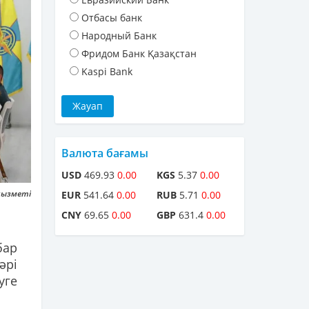
Отбасы банк
Народный Банк
Фридом Банк Қазақстан
Kaspi Bank
Валюта бағамы
USD
469.93
0.00
KGS
5.37
0.00
 қызметі
EUR
541.64
0.00
RUB
5.71
0.00
CNY
69.65
0.00
GBP
631.4
0.00
бар
әрі
уге