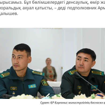
ырысамыз. Бұл бөлімшелердегі денсаулық, өмір ж
оральдық ахуал қатысты, – деді подполковник Ар
Қалышев.
Сурет: ҚР Қорғаныс министрлігінің баспасөз