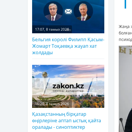
Жаңа 
17:07, 8 тамыз 2026
болғ
Бельгия королі Филипп Қасым-
психо
Жомарт Тоқаевқа жауап хат
жолдады
16:20, 8 тамыз 2026
Қазақстанның бірқатар
өңірлеріне аптап ыстық қайта
оралады - синоптиктер