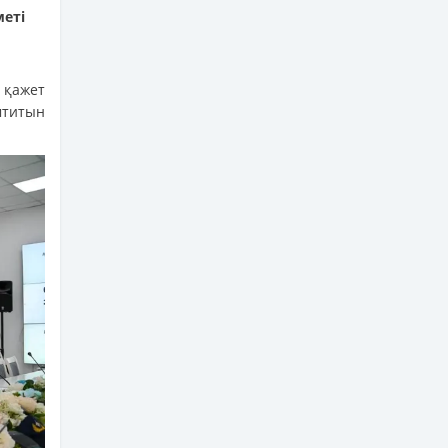
меті
 қажет
титын