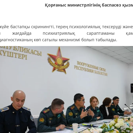
Қорғаныс министрлігінің баспасөз қыз
жүйе бастапқы скринингті, терең психологиялық тексеруді және
ан жағдайда психиатриялық сараптаманы қам
диагностиканың көп сатылы механизмі болып табылады.