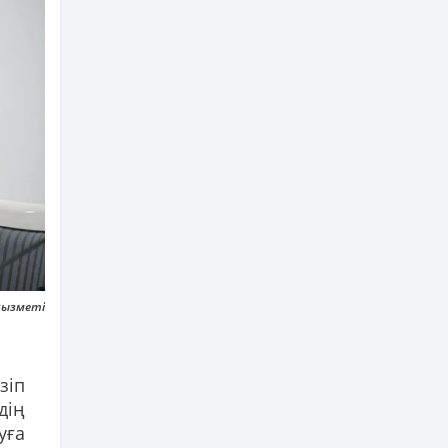
 қызметі
зіп
дің
уға