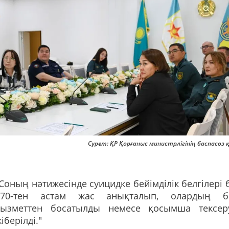
Сурет: ҚР Қорғаныс министрлігінің баспасөз
Соның нәтижесінде суицидке бейімділік белгілері 
470-тен астам жас анықталып, олардың б
қызметтен босатылды немесе қосымша тексер
іберілді."