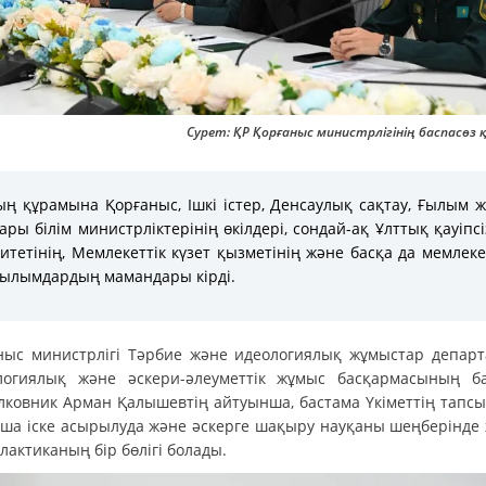
Сурет: ҚР Қорғаныс министрлігінің баспасөз
ң құрамына Қорғаныс, Ішкі істер, Денсаулық сақтау, Ғылым 
ары білім министрліктерінің өкілдері, сондай-ақ Ұлттық қауіпсі
итетінің, Мемлекеттік күзет қызметінің және басқа да мемлеке
ылымдардың мамандары кірді.
ныс министрлігі Тәрбие және идеологиялық жұмыстар департ
логиялық және әскери-әлеуметтік жұмыс басқармасының б
лковник Арман Қалышевтің айтуынша, бастама Үкіметтің тапс
ша іске асырылуда және әскерге шақыру науқаны шеңберінде 
актиканың бір бөлігі болады.