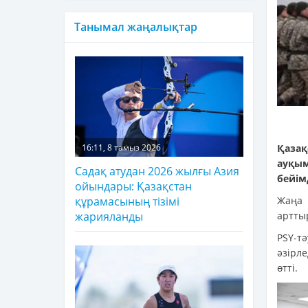
Танымал жаңалықтар
Қаза
16:11, 8 тамыз 2026
ауқым
Садақ атудан 2026 жылғы Азия
бейім
ойындары: Қазақстан
Жаңа
құрамасының тізімі
артты
жарияланды
PSY-т
әзірл
өтті.