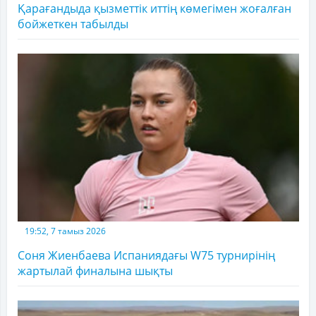
Қарағандыда қызметтік иттің көмегімен жоғалған
бойжеткен табылды
19:52, 7 тамыз 2026
Соня Жиенбаева Испаниядағы W75 турнирінің
жартылай финалына шықты