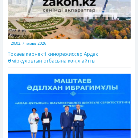
20:02, 7 тамыз 2026
Тоқаев көрнекті кинорежиссер Ардақ
Әмірқұловтың отбасына көңіл айтты