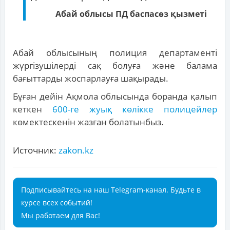
Абай облысы ПД баспасөз қызметі
Абай облысының полиция департаменті
жүргізушілерді сақ болуға және балама
бағыттарды жоспарлауға шақырады.
Бұған дейін Ақмола облысында боранда қалып
кеткен
600-ге жуық көлікке полицейлер
көмектескенін жазған болатынбыз.
Источник:
zakon.kz
Подписывайтесь на наш Telegram-канал. Будьте в
курсе всех событий!
Мы работаем для Вас!