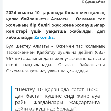
© Сурет: pxhere
2024 жылғы 10 қарашада боран мен қалың
қарға байланысты Алматы – Өскемен тас
жолының бір бөлігі жүк және жолаушылар
көліктері үшін уақытша жабылды, деп
хабарлайды
Zakon.kz
.
Бұл шектеу Алматы – Өскемен тас жолының
Таскескеннен Қалбатау ауылына дейінгі (683-
967 км) аралығындағы жол учаскесіне қатысты
екені нақтыланады. Осыған байланысты
Өскеменге қатынау уақытша қиындады.
"Шектеу 10 қарашада сағат 16:30-
дан бастап күшіне енді және ауа
райы жағдайлары жақсарғанға
дейін өз күшінде болады".