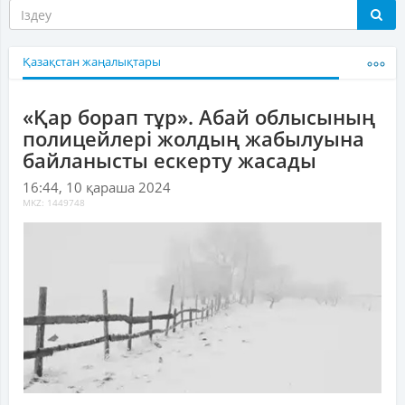
Қазақстан жаңалықтары
«Қар борап тұр». Абай облысының
полицейлері жолдың жабылуына
байланысты ескерту жасады
16:44, 10 қараша 2024
MKZ: 1449748