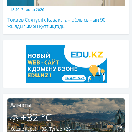
18:50, 7 тамыз 2026
Тоқаев Солтүстік Қазақстан облысының 90
жылдығымен құттықтады
Алматы
+32 °C
Кешке қарай +33, Түнде +23