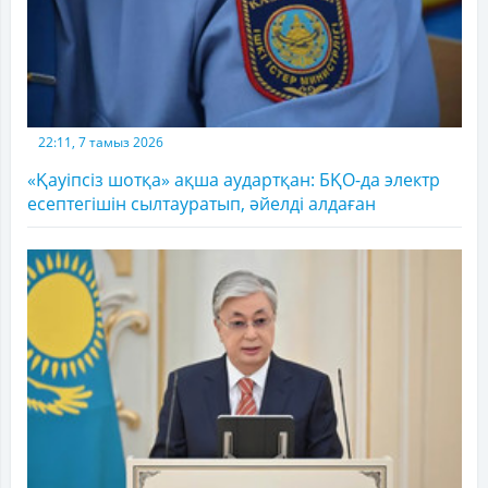
22:11, 7 тамыз 2026
«Қауіпсіз шотқа» ақша аудартқан: БҚО-да электр
есептегішін сылтауратып, әйелді алдаған