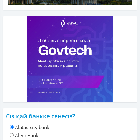
Сіз қай банкке сенесіз?
Alatau city bank
Altyn Bank