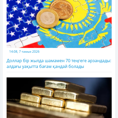
14:08, 7 тамыз 2026
Доллар бір жылда шамамен 70 теңгеге арзандады:
алдағы уақытта бағам қандай болады