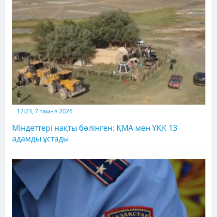
12:23, 7 тамыз 2026
Міндеттері нақты бөлінген: ҚМА мен ҰҚК 13
адамды ұстады