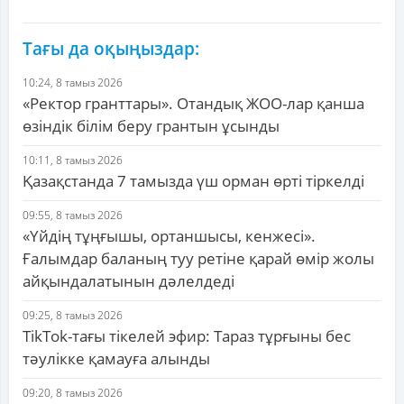
Тағы да оқыңыздар:
10:24, 8 тамыз 2026
«Ректор гранттары». Отандық ЖОО-лар қанша
өзіндік білім беру грантын ұсынды
10:11, 8 тамыз 2026
Қазақстанда 7 тамызда үш орман өрті тіркелді
09:55, 8 тамыз 2026
«Үйдің тұңғышы, ортаншысы, кенжесі».
Ғалымдар баланың туу ретіне қарай өмір жолы
айқындалатынын дәлелдеді
09:25, 8 тамыз 2026
TikTok-тағы тікелей эфир: Тараз тұрғыны бес
тәулікке қамауға алынды
09:20, 8 тамыз 2026