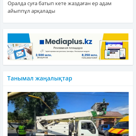
Оралда суға батып кете жаздаған ер адам
айыппұл арқалады
Танымал жаңалықтар