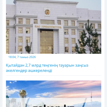
18:04, 7 тамыз 2026
Қытайдан 2,7 млрд теңгенің тауарын заңсыз
әкелгендер әшкереленді