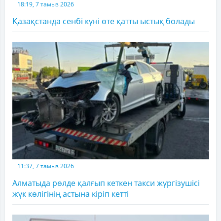
18:19, 7 тамыз 2026
Қазақстанда сенбі күні өте қатты ыстық болады
11:37, 7 тамыз 2026
Алматыда рөлде қалғып кеткен такси жүргізушісі
жүк көлігінің астына кіріп кетті