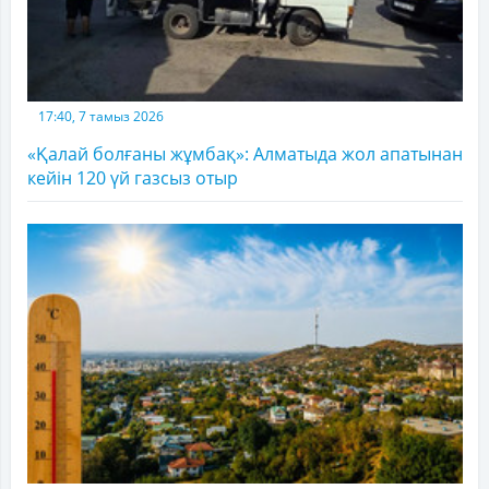
17:40, 7 тамыз 2026
«Қалай болғаны жұмбақ»: Алматыда жол апатынан
кейін 120 үй газсыз отыр