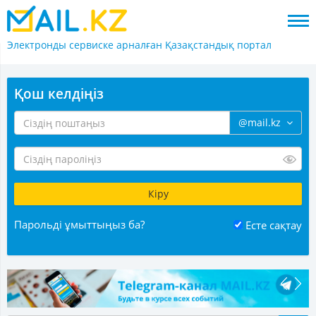
Электронды сервиске арналған
Қазақстандық портал
Қош келдіңіз
@mail.kz
Парольді ұмыттыңыз ба?
Есте сақтау