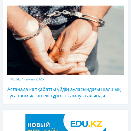
18:34, 7 тамыз 2026
Астанада көпқабатты үйдің ауласындағы шалшық
суға шомылған екі тұрғын қамауға алынды