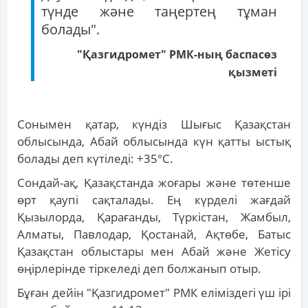
түнде және таңертең тұман
болады".
"Қазгидромет" РМК-ның баспасөз
қызметі
Сонымен қатар, күндіз Шығыс Қазақстан
облысында, Абай облысында күн қатты ыстық
болады деп күтіледі: +35°С.
Сондай-ақ, Қазақстанда жоғары және төтенше
өрт қаупі сақталады. Ең күрделі жағдай
Қызылорда, Қарағанды, Түркістан, Жамбыл,
Алматы, Павлодар, Қостанай, Ақтөбе, Батыс
Қазақстан облыстары мен Абай және Жетісу
өңірлерінде тіркеледі деп болжанып отыр.
Бұған дейін "Қазгидромет" РМК еліміздегі үш ірі