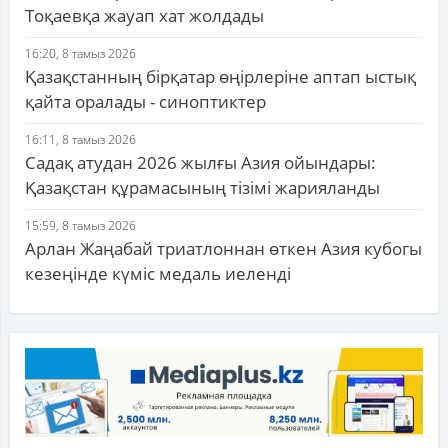
Тоқаевқа жауап хат жолдады
16:20, 8 тамыз 2026
Қазақстанның бірқатар өңірлеріне аптап ыстық
қайта оралады - синоптиктер
16:11, 8 тамыз 2026
Садақ атудан 2026 жылғы Азия ойындары:
Қазақстан құрамасының тізімі жарияланды
15:59, 8 тамыз 2026
Арлан Жаңабай триатлоннан өткен Азия кубогы
кезеңінде күміс медаль иеленді