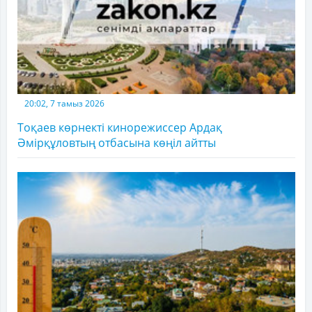
20:02, 7 тамыз 2026
Тоқаев көрнекті кинорежиссер Ардақ
Әмірқұловтың отбасына көңіл айтты