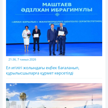
21:36, 7 тамыз 2026
Ел игілігі жолындағы еңбек бағаланып,
құрылысшыларға құрмет көрсетілді