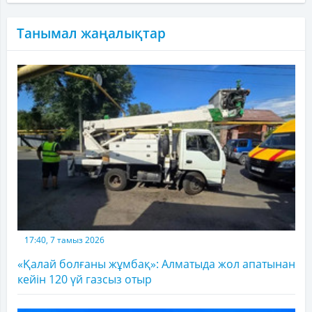
Танымал жаңалықтар
17:40, 7 тамыз 2026
«Қалай болғаны жұмбақ»: Алматыда жол апатынан
кейін 120 үй газсыз отыр