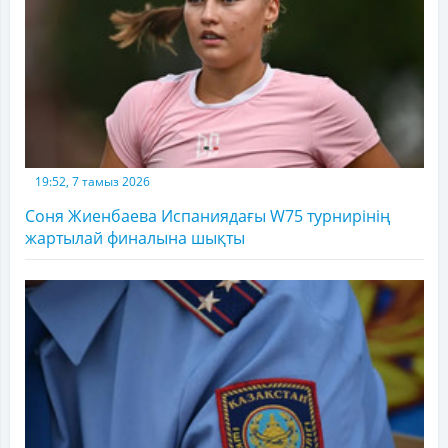
19:52, 7 тамыз 2026
Соня Жиенбаева Испаниядағы W75 турнирінің
жартылай финалына шықты