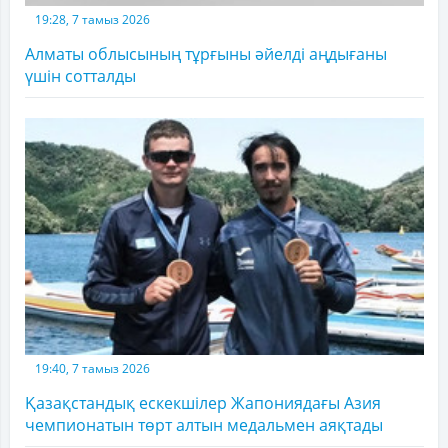
19:28, 7 тамыз 2026
Алматы облысының тұрғыны әйелді аңдығаны
үшін сотталды
19:40, 7 тамыз 2026
Қазақстандық ескекшілер Жапониядағы Азия
чемпионатын төрт алтын медальмен аяқтады