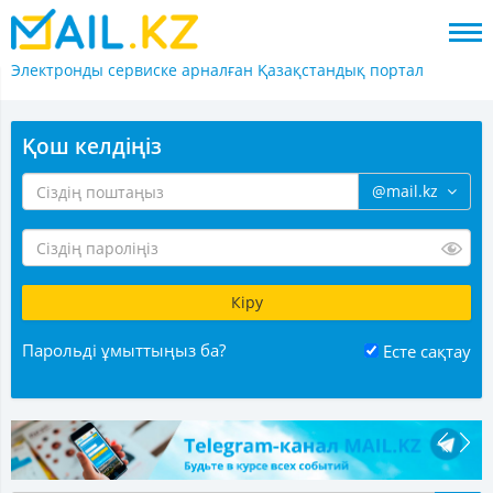
Электронды сервиске арналған
Қазақстандық портал
Қош келдіңіз
@mail.kz
Парольді ұмыттыңыз ба?
Есте сақтау