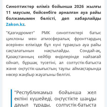
Синоптиктер еліміз бойынша 2026 жылғы
11 маусым, бейсенбіге арналған ауа райы
болжамымен бөлісті, деп хабарлайды
Zakon.kz
.
"Қазгидромет" РМК синоптиктері батыс
циклоны мен атмосфералық фронттардың
әсерінен елімізде бұл күні тұрақсыз ауа райы
сақталатынын нақтылайды. Сондай-ақ,
Қазақстанның кейбір өңірлерінде найзағай
ойнап, бұршақ түсетіні, ал солтүстік-батыста
және оңтүстік-шығыстың таулы аймақтарында
нөсер жаңбыр жауатыны белгілі.
"Республикамыз бойынша жел
екпіні күшейеді, оңтүстікте шаңды
дауыл тұрады, солтүстік-батыста