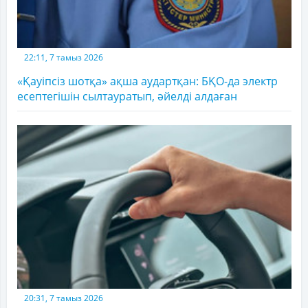
22:11, 7 тамыз 2026
«Қауіпсіз шотқа» ақша аудартқан: БҚО-да электр
есептегішін сылтауратып, әйелді алдаған
20:31, 7 тамыз 2026