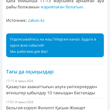
қала бойынша 11-13 маусымға арналған ауа
райы болжамын
жариялаған болатын
.
Источник:
zakon.kz
Подписывайтесь на наш Telegram-канал. Будьте в
курсе всех событий!
Мы работаем для Вас!
Тағы да оқыңыздар:
17:17, 8 тамыз 2026
Қазақстан азаматтығын алуға үміткерлерден
өтініштер қабылдау 10 тамыздан басталады
17:07, 8 тамыз 2026
Бельгия королі Филипп Қасым-Жомарт