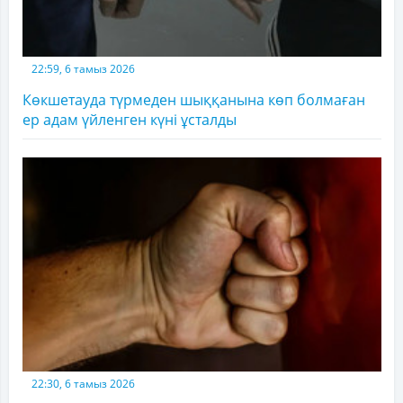
22:59, 6 тамыз 2026
Көкшетауда түрмеден шыққанына көп болмаған
ер адам үйленген күні ұсталды
22:30, 6 тамыз 2026