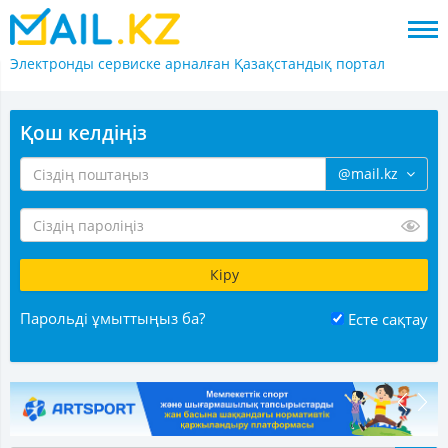
Электронды сервиске арналған
Қазақстандық портал
Қош келдіңіз
@mail.kz
Парольді ұмыттыңыз ба?
Есте сақтау