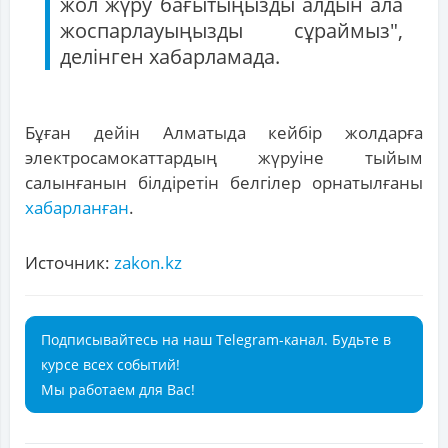
жол жүру бағытыңызды алдын ала
жоспарлауыңызды сұраймыз",
делінген хабарламада.
Бұған дейін Алматыда кейбір жолдарға
электросамокаттардың жүруіне тыйым
салынғанын білдіретін белгілер орнатылғаны
хабарланған
.
Источник:
zakon.kz
Подписывайтесь на наш Telegram-канал. Будьте в
курсе всех событий!
Мы работаем для Вас!