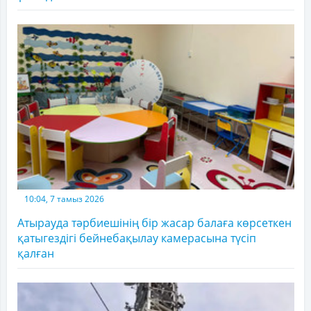
10:04, 7 тамыз 2026
Атырауда тәрбиешінің бір жасар балаға көрсеткен
қатыгездігі бейнебақылау камерасына түсіп
қалған