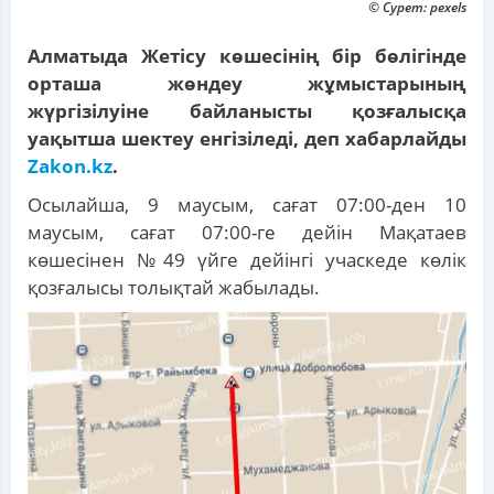
© Сурет: pexels
Алматыда Жетісу көшесінің бір бөлігінде
орташа жөндеу жұмыстарының
жүргізілуіне байланысты қозғалысқа
уақытша шектеу енгізіледі, деп хабарлайды
Zakon.kz
.
Осылайша, 9 маусым, сағат 07:00-ден 10
маусым, сағат 07:00-ге дейін Мақатаев
көшесінен №49 үйге дейінгі учаскеде көлік
қозғалысы толықтай жабылады.