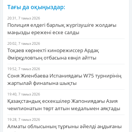
Тағы да оқыңыздар:
20:31, 7 тамыз 2026
Полиция елдегі барлық жүргізушіге жолдағы
маңызды ережені еске салды
20:02, 7 тамыз 2026
Тоқаев көрнекті кинорежиссер Ардақ
Әмірқұловтың отбасына көңіл айтты
19:52, 7 тамыз 2026
Соня Жиенбаева Испаниядағы W75 турнирінің
жартылай финалына шықты
19:40, 7 тамыз 2026
Қазақстандық ескекшілер Жапониядағы Азия
чемпионатын төрт алтын медальмен аяқтады
19:28, 7 тамыз 2026
Алматы облысының тұрғыны әйелді аңдығаны