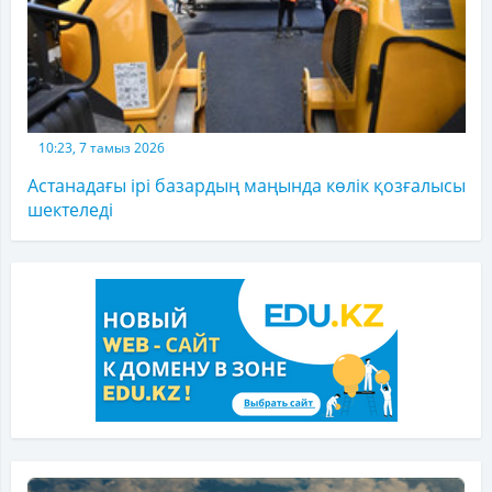
10:23, 7 тамыз 2026
Астанадағы ірі базардың маңында көлік қозғалысы
шектеледі