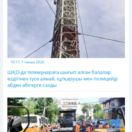
10:17, 7 тамыз 2026
ШҚО-да телемұнараға шығып алған балалар
өздігінен түсе алмай, құтқарушы мен полицейді
әбден әбігерге салды