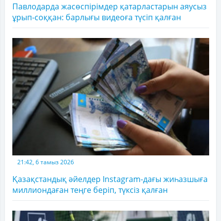
Павлодарда жасөспірімдер қатарластарын аяусыз
ұрып-соққан: барлығы видеоға түсіп қалған
21:42, 6 тамыз 2026
Қазақстандық әйелдер Instagram-дағы жиһазшыға
миллиондаған теңге беріп, түксіз қалған