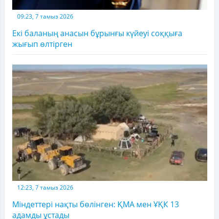
09:23, 7 тамыз 2026
Екі баланың анасын бұрынғы күйеуі соққыға
жығып өлтірген
12:23, 7 тамыз 2026
Міндеттері нақты бөлінген: ҚМА мен ҰҚК 13
адамды ұстады