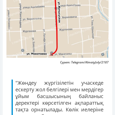
Сурет: Telegram/AlmatyJoly/2187
"Жөндеу жүргізілетін учаскеде
ескерту жол белгілері мен мердігер
ұйым басшысының байланыс
деректері көрсетілген ақпараттық
тақта орнатылады. Көлік иелеріне