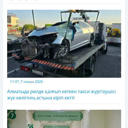
11:37, 7 тамыз 2026
Алматыда рөлде қалғып кеткен такси жүргізушісі
жүк көлігінің астына кіріп кетті