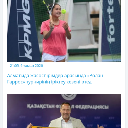
21:05, 6 тамыз 2026
Алматыда жасөспірімдер арасында «Ролан
Гаррос» турнирінің іріктеу кезеңі өтеді