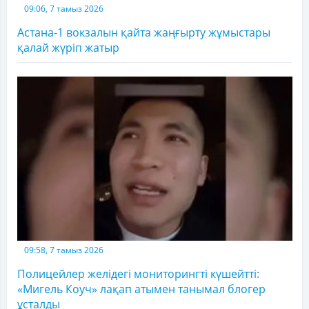
09:06, 7 тамыз 2026
Астана-1 вокзалын қайта жаңғырту жұмыстары
қалай жүріп жатыр
09:58, 7 тамыз 2026
Полицейлер желідегі мониторингті күшейтті:
«Мигель Коуч» лақап атымен танымал блогер
ұсталды