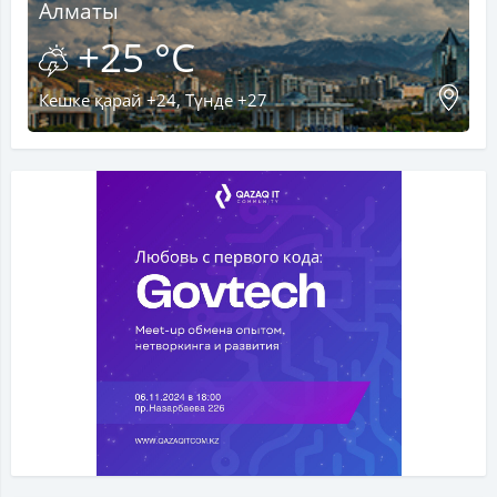
Алматы
+25 °C
Кешке қарай +24, Түнде +27