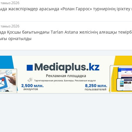
6 тамыз 2026
да жасөспірімдер арасында «Ролан Гаррос» турнирінің іріктеу 
6 тамыз 2026
ада Қосшы бағытындағы Tarlan Astana желісінің алғашқы темір
ығы орнатылды