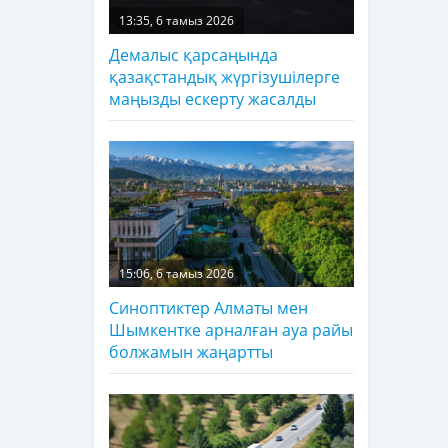
13:35, 6 тамыз 2026
Демалыс қарсаңында
қазақстандық жүргізушілерге
маңызды ескерту жасалды
15:06, 6 тамыз 2026
Синоптиктер Алматы мен
Шымкентке арналған ауа райы
болжамын жаңартты