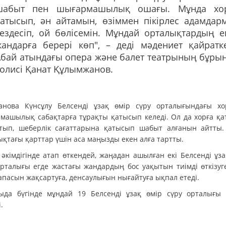
шабыт пен шығармашылық ошағы. Мұнда хо
қатысып, ән айтамын, өзіммен пікірлес адамдар
ездесіп, ой бөлісемін. Мұндай орталықтардың е
андарға берері көп", – деді мәдениет қайратке
Абай атындағы опера және балет театрының бұры
олисі Қанат Құлымжанов.
анова Күнсұлу Белсенді ұзақ өмір сүру орталығындағы х
машылық сабақтарға тұрақты қатысып келеді. Ол да хорға қа
тып, шеберлік сағаттарына қатысып шабыт алғанын айтты.
ықтағы қарттар үшін аса маңызды екен алға тартты.
 әкімдігінде атап өткендей, жаңадан ашылған екі Белсенді ұза
орталығы егде жастағы жандардың бос уақытын тиімді өткізуге
апасын жақсартуға, денсаулығын нығайтуға ықпал етеді.
ыда бүгінде мұндай 19 Белсенді ұзақ өмір сүру орталығы
.