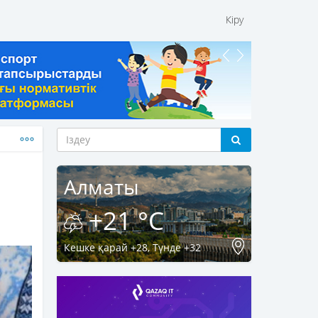
Кіру
Алматы
+21 °C
Кешке қарай +28, Түнде +32