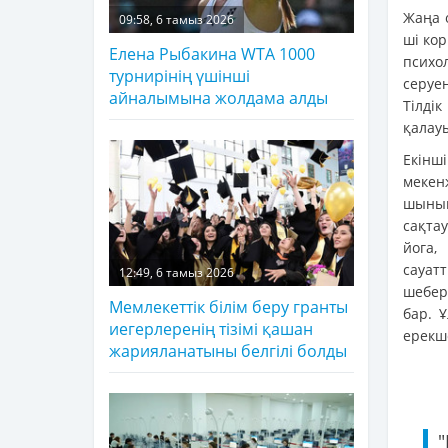
Жаңа 
09:58, 6 тамыз 2026
ші ко
Елена Рыбакина WTA 1000
психо
турнирінің үшінші
серуе
айналымына жолдама алды
Тілдік
қалау
Екін
мекен
шынық
сақта
йога,
сауатт
12:49, 6 тамыз 2026
шебер
Мемлекеттік білім беру гранты
бар. 
иегерлеренің тізімі қашан
ерекше
жарияланатыны белгілі болды