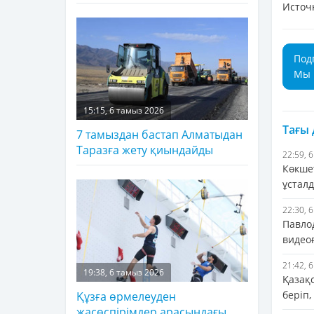
Источ
Под
Мы 
15:15, 6 тамыз 2026
Тағы
7 тамыздан бастап Алматыдан
Таразға жету қиындайды
22:59, 
Көкше
ұстал
22:30, 
Павло
видеоғ
21:42, 
19:38, 6 тамыз 2026
Қазақ
беріп,
Құзға өрмелеуден
жасөспірімдер арасындағы