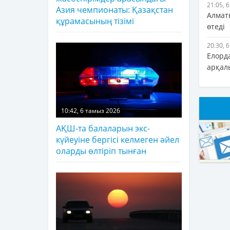
21:05, 
Азия чемпионаты: Қазақстан
Алматы
құрамасының тізімі
өтеді
20:30, 
Елорд
арқал
10:42, 6 тамыз 2026
АҚШ-та балаларын экс-
күйеуіне бергісі келмеген әйел
оларды өлтіріп тынған