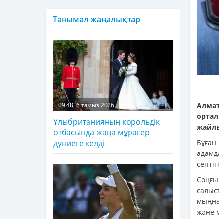
Танымал жаңалықтар
Алмат
09:48, 6 тамыз 2026
орта
Ұлыбританияның корольдік
жайлы
отбасында жаңа мұрагер
Бұған
дүниеге келді
адамд
септіг
Соңғы
салыс
мыңна
және м