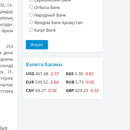
5, 13-
Отбасы банк
дамдар
Народный Банк
виялық
Фридом Банк Қазақстан
ысады.
Kaspi Bank
. Әркім
, 253
а дене
мұраны
Валюта бағамы
асында
к, IT-
USD
467.48
-2.37
KGS
5.35
-0.02
ктерлік
EUR
539.52
-2.64
RUB
5.73
-0.05
анрлар
CNY
69.27
-0.34
GBP
629.23
-3.33
ттауға
бұл