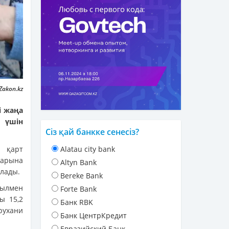
Zakon.kz
і жаңа
 үшін
Сіз қай банкке сенесіз?
ы қарт
Alatau city bank
ларына
Altyn Bank
рлады.
Bereke Bank
жылмен
Forte Bank
ы 15,2
Банк RBK
рухани
Банк ЦентрКредит
Евразийский Банк