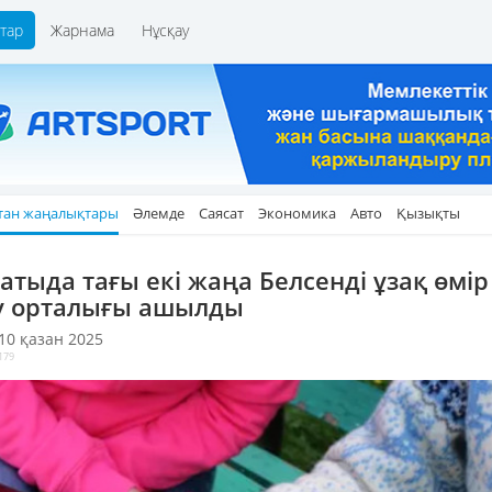
тар
Жарнама
Нұсқау
тан жаңалықтары
Әлемде
Саясат
Экономика
Авто
Қызықты
атыда тағы екі жаңа Белсенді ұзақ өмір
у орталығы ашылды
 10 қазан 2025
179