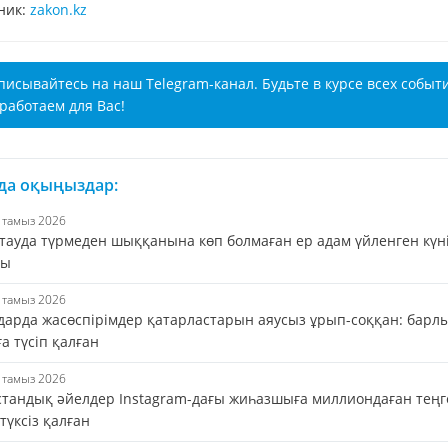
ник:
zakon.kz
писывайтесь на наш Telegram-канал. Будьте в курсе всех событ
работаем для Вас!
 да оқыңыздар:
6 тамыз 2026
тауда түрмеден шыққанына көп болмаған ер адам үйленген күн
ды
6 тамыз 2026
дарда жасөспірімдер қатарластарын аяусыз ұрып-соққан: барл
а түсіп қалған
6 тамыз 2026
стандық әйелдер Instagram-дағы жиһазшыға миллиондаған теңг
 түксіз қалған