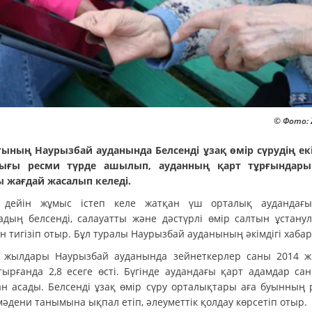
© Фото: 
ының Наурызбай ауданында Белсенді ұзақ өмір сүрудің ек
лығы ресми түрде ашылып, ауданның қарт тұрғындары
 жағдай жасалып келеді.
 дейін жұмыс істеп келе жатқан үш орталық аудандағ
адың белсенді, салауатты және дәстүрлі өмір салтын ұстану
ін тигізіп отыр. Бұл туралы Наурызбай ауданының әкімдігі хаба
 жылдары Наурызбай ауданында зейнеткерлер саны 2014 
тырғанда 2,8 есеге өсті. Бүгінде аудандағы қарт адамдар сан
н асады. Белсенді ұзақ өмір сүру орталықтары аға буынның 
әдени танымына ықпал етіп, әлеуметтік қолдау көрсетіп отыр.