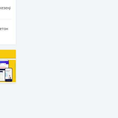
кезеңі
бетон