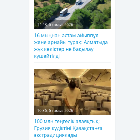
14:43, 6 тамыз 2026
16 мыңнан астам айыппұл
және арнайы тұрақ: Алматыда
жүк көліктеріне бақылау
күшейтілді
10:36, 6 тамыз 2026
100 млн теңгелік алаяқтық:
Грузия күдіктіні Қазақстанға
экстрадициялады