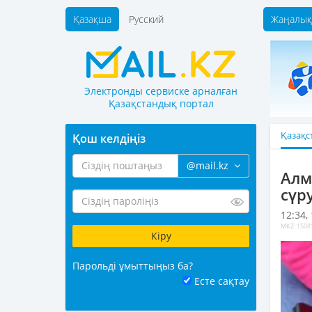
Қазақша
Русский
Жаңалық
Электронды сервиске арналған
Қазақстандық портал
Қазақс
Қош келдіңіз
@mail.kz
Алм
сүр
12:34,
MKZ: 1508
Парольді ұмыттыңыз ба?
Есте сақтау