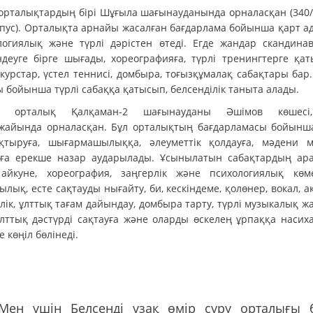
орталықтардың бірі Шұғыла шағынауданында орналасқан (340/3
рпус). Орталықта арнайы жасалған бағдарлама бойынша қарт а
логиялық және түрлі дәрістен өтеді. Егде жандар скандина
ндеуге бірге шығады, хореографияға, түрлі тренингтерге қат
 курстар, үстел теннисі, домбыра, тоғызқұмалақ сабақтары бар
ы бойынша түрлі сабаққа қатысып, белсенділік таныта алады.
ші орталық Қалқаман-2 шағынауданы Әшімов көшесі
жайында орналасқан. Бұл орталықтың бағдарламасы бойынш
тыруға, шығармашылыққа, әлеуметтік қолдауға, мәдени 
уға ерекше назар аударылады. Ұсынылатын сабақтардың ар
 айкуне, хореография, заңгерлік және психологиялық көме
ылық, есте сақтауды нығайту, би, кескіндеме, қолөнер, вокал, а
лік, ұлттық тағам дайындау, домбыра тарту, түрлі музыкалық ж
Ұлттық дәстүрді сақтауға және оларды өскелең ұрпаққа насиха
 көңіл бөлінеді.
"Мен үшін Белсенді ұзақ өмір сүру орталығы 