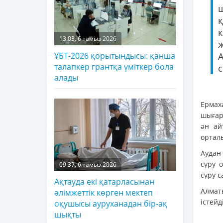
к
13:03, 6 тамыз 2026
ж
ҰБТ-2026 қорытындысы: қанша
талапкер грантқа үміткер бола
с
алады
Ермах
шығар
ән ай
ортал
Аудан
сүру 
09:37, 6 тамыз 2026
сүру с
Ақтауда екі қатарласынан
Алмат
әлімжеттік көрген мектеп
істейді
оқушысы ауруханадан бір-ақ
шықты