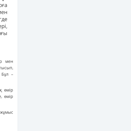
рға
мен
где
рі,
нғы
ор мен
тысып,
 Бұл –
қ өмір
, өмір
 жұмыс