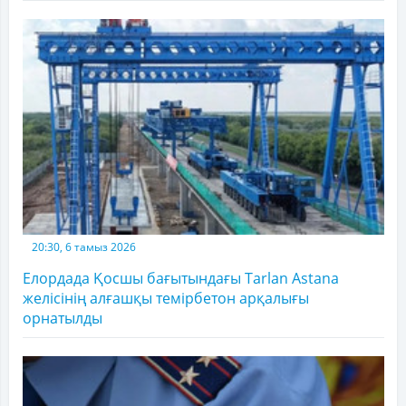
20:30, 6 тамыз 2026
Елордада Қосшы бағытындағы Tarlan Astana
желісінің алғашқы темірбетон арқалығы
орнатылды