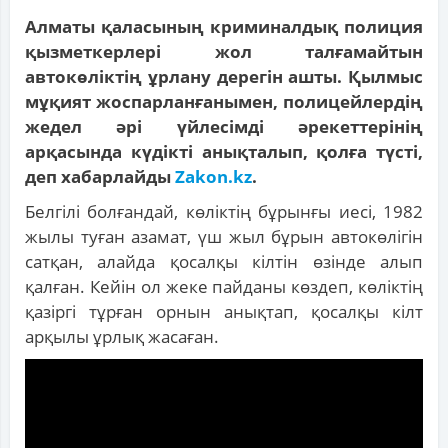
Алматы қаласының криминалдық полиция
қызметкерлері жол талғамайтын
автокөліктің ұрлану дерегін ашты. Қылмыс
мұқият жоспарланғанымен, полицейлердің
жедел әрі үйлесімді әрекеттерінің
арқасында күдікті анықталып, қолға түсті,
деп хабарлайды
Zakon.kz
.
Белгілі болғандай, көліктің бұрынғы иесі, 1982
жылы туған азамат, үш жыл бұрын автокөлігін
сатқан, алайда қосалқы кілтін өзінде алып
қалған. Кейін ол жеке пайданы көздеп, көліктің
қазіргі тұрған орнын анықтап, қосалқы кілт
арқылы ұрлық жасаған.