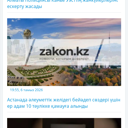
ескерту жасады
19:55, 6 тамыз 2026
Астанада әлеуметтік желідегі бейәдеп сөздері үшін
ер адам 10 тәулікке қамауға алынды