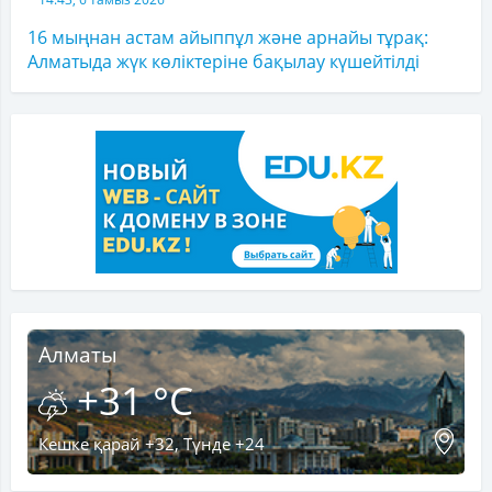
16 мыңнан астам айыппұл және арнайы тұрақ:
Алматыда жүк көліктеріне бақылау күшейтілді
Алматы
+31 °C
Кешке қарай +32, Түнде +24