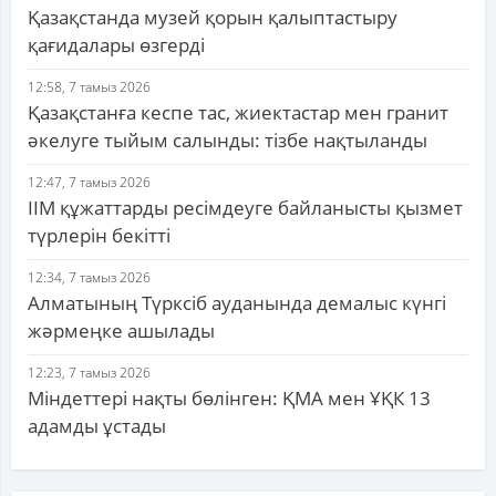
Қазақстанда музей қорын қалыптастыру
қағидалары өзгерді
12:58, 7 тамыз 2026
Қазақстанға кеспе тас, жиектастар мен гранит
әкелуге тыйым салынды: тізбе нақтыланды
12:47, 7 тамыз 2026
ІІМ құжаттарды ресімдеуге байланысты қызмет
түрлерін бекітті
12:34, 7 тамыз 2026
Алматының Түрксіб ауданында демалыс күнгі
жәрмеңке ашылады
12:23, 7 тамыз 2026
Міндеттері нақты бөлінген: ҚМА мен ҰҚК 13
адамды ұстады