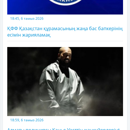
18:45, 6 тамыз 2026
ҚФФ Қазақстан құрамасының жаңа бас бапкерінің
есімін жарияламақ
18:59, 6 тамыз 2026
Алматы полициясы Канье Уэсттің жанкүйерлерінt