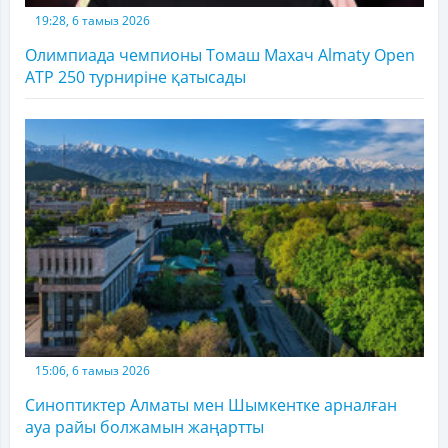
19:28, 6 тамыз 2026
Олимпиада чемпионы Томаш Махач Almaty Open
ATP 250 турниріне қатысады
15:06, 6 тамыз 2026
Синоптиктер Алматы мен Шымкентке арналған
ауа райы болжамын жаңартты