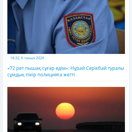
18:32, 6 тамыз 2026
«72 рет пышақ сұғар едім»: Нұрай Серікбай туралы
сұмдық пікір полицияға жетті