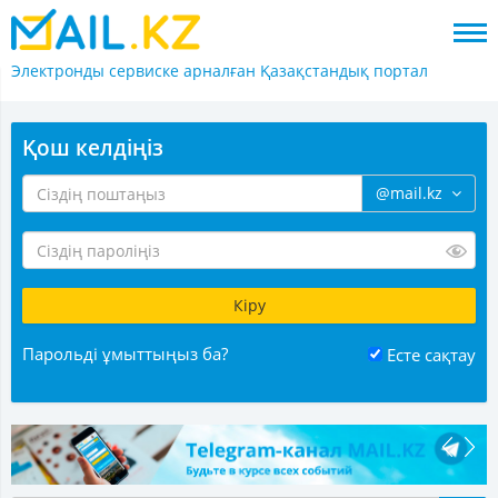
Электронды сервиске арналған
Қазақстандық портал
Қош келдіңіз
@mail.kz
Парольді ұмыттыңыз ба?
Есте сақтау