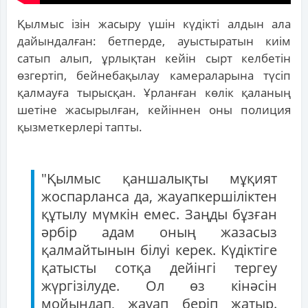
Қылмыс ізін жасыру үшін күдікті алдын ала
дайындалған: бетперде, ауыстыратын киім
сатып алып, ұрлықтан кейін сырт келбетін
өзгертіп, бейнебақылау камераларына түсіп
қалмауға тырысқан. Ұрланған көлік қаланың
шетіне жасырылған, кейіннен оны полиция
қызметкерлері тапты.
"Қылмыс қаншалықты мұқият
жоспарланса да, жауапкершіліктен
құтылу мүмкін емес. Заңды бұзған
әрбір адам оның жазасыз
қалмайтынын білуі керек. Күдіктіге
қатысты сотқа дейінгі тергеу
жүргізілуде. Ол өз кінәсін
мойындап, жауап беріп жатыр.