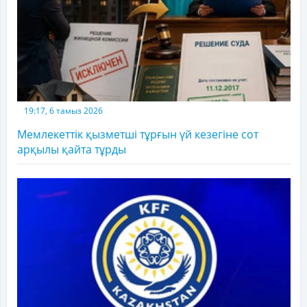
19:17, 6 тамыз 2026
Мемлекеттік қызметші тұрғын үй кезегіне сот
арқылы қайта тұрды