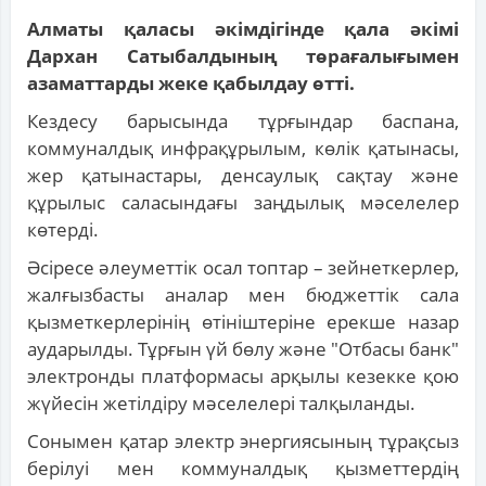
Алматы қаласы әкімдігінде қала әкімі
Дархан Сатыбалдының төрағалығымен
азаматтарды жеке қабылдау өтті.
Кездесу барысында тұрғындар баспана,
коммуналдық инфрақұрылым, көлік қатынасы,
жер қатынастары, денсаулық сақтау және
құрылыс саласындағы заңдылық мәселелер
көтерді.
Әсіресе әлеуметтік осал топтар – зейнеткерлер,
жалғызбасты аналар мен бюджеттік сала
қызметкерлерінің өтініштеріне ерекше назар
аударылды. Тұрғын үй бөлу және "Отбасы банк"
электронды платформасы арқылы кезекке қою
жүйесін жетілдіру мәселелері талқыланды.
Сонымен қатар электр энергиясының тұрақсыз
берілуі мен коммуналдық қызметтердің