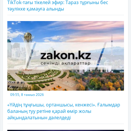
TikTok-тағы тікелей эфир: Тараз тұрғыны бес
тәулікке қамауға алынды
09:55, 8 тамыз 2026
«Үйдің тұңғышы, ортаншысы, кенжесі». Ғалымдар
баланың туу ретіне қарай өмір жолы
айқындалатынын дәлелдеді