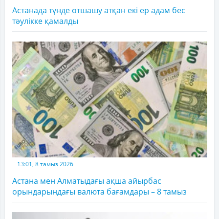
Астанада түнде отшашу атқан екі ер адам бес
тәулікке қамалды
13:01, 8 тамыз 2026
Астана мен Алматыдағы ақша айырбас
орындарындағы валюта бағамдары – 8 тамыз