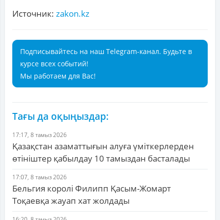
Источник:
zakon.kz
Подписывайтесь на наш Telegram-канал. Будьте в
курсе всех событий!
Мы работаем для Вас!
Тағы да оқыңыздар:
17:17, 8 тамыз 2026
Қазақстан азаматтығын алуға үміткерлерден
өтініштер қабылдау 10 тамыздан басталады
17:07, 8 тамыз 2026
Бельгия королі Филипп Қасым-Жомарт
Тоқаевқа жауап хат жолдады
16:20, 8 тамыз 2026