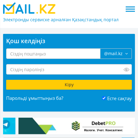
Электронды сервиске арналған
Қазақстандық портал
Қош келдіңіз
@mail.kz
Парольді ұмыттыңыз ба?
Есте сақтау