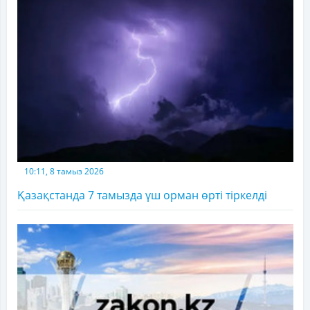
10:11, 8 тамыз 2026
Қазақстанда 7 тамызда үш орман өрті тіркелді