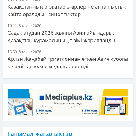
Қазақстанның бірқатар өңірлеріне аптап ыстық
қайта оралады - синоптиктер
16:11, 8 тамыз 2026
Садақ атудан 2026 жылғы Азия ойындары:
Қазақстан құрамасының тізімі жарияланды
15:59, 8 тамыз 2026
Арлан Жаңабай триатлоннан өткен Азия кубогы
кезеңінде күміс медаль иеленді
Танымал жаңалықтар