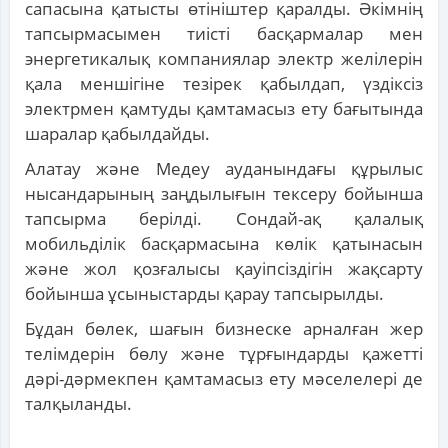
сапасына қатысты өтініштер қаралды. Әкімнің
тапсырмасымен тиісті басқармалар мен
энергетикалық компаниялар электр желілерін
қала меншігіне тезірек қабылдап, үздіксіз
электрмен қамтуды қамтамасыз ету бағытында
шаралар қабылдайды.
Алатау және Медеу ауданындағы құрылыс
нысандарының заңдылығын тексеру бойынша
тапсырма берілді. Сондай-ақ қалалық
мобильділік басқармасына көлік қатынасын
және жол қозғалысы қауіпсіздігін жақсарту
бойынша ұсыныстарды қарау тапсырылды.
Бұдан бөлек, шағын бизнеске арналған жер
телімдерін бөлу және тұрғындарды қажетті
дәрі-дәрмекпен қамтамасыз ету мәселелері де
талқыланды.