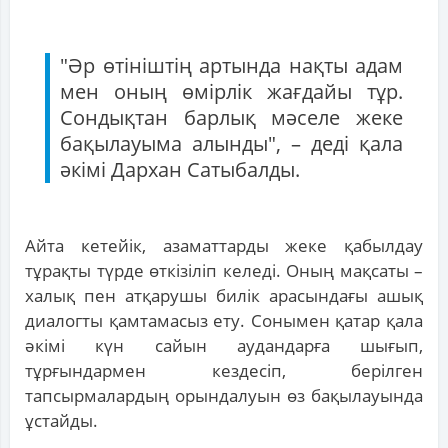
"Әр өтініштің артында нақты адам
мен оның өмірлік жағдайы тұр.
Сондықтан барлық мәселе жеке
бақылауыма алынды", – деді қала
әкімі Дархан Сатыбалды.
Айта кетейік, азаматтарды жеке қабылдау
тұрақты түрде өткізіліп келеді. Оның мақсаты –
халық пен атқарушы билік арасындағы ашық
диалогты қамтамасыз ету. Сонымен қатар қала
әкімі күн сайын аудандарға шығып,
тұрғындармен кездесіп, берілген
тапсырмалардың орындалуын өз бақылауында
ұстайды.