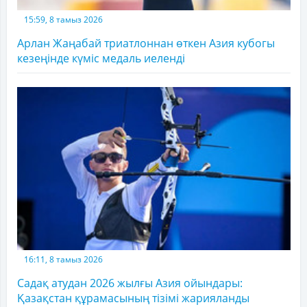
15:59, 8 тамыз 2026
Арлан Жаңабай триатлоннан өткен Азия кубогы
кезеңінде күміс медаль иеленді
16:11, 8 тамыз 2026
Садақ атудан 2026 жылғы Азия ойындары:
Қазақстан құрамасының тізімі жарияланды