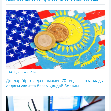
14:08, 7 тамыз 2026
Доллар бір жылда шамамен 70 теңгеге арзандады:
алдағы уақытта бағам қандай болады