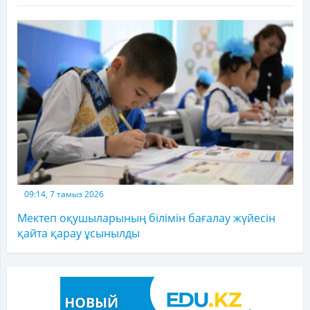
09:14, 7 тамыз 2026
Мектеп оқушыларының білімін бағалау жүйесін
қайта қарау ұсынылды