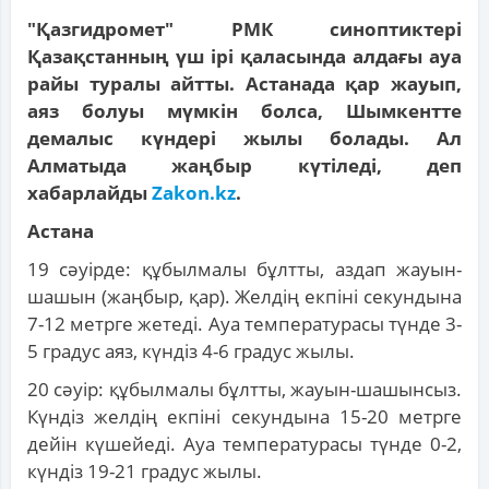
"Қазгидромет" РМК синоптиктері
Қазақстанның үш ірі қаласында алдағы ауа
райы туралы айтты. Астанада қар жауып,
аяз болуы мүмкін болса, Шымкентте
демалыс күндері жылы болады. Ал
Алматыда жаңбыр күтіледі, деп
хабарлайды
Zakon.kz
.
Астана
19 сәуірде: құбылмалы бұлтты, аздап жауын-
шашын (жаңбыр, қар). Желдің екпіні секундына
7-12 метрге жетеді. Ауа температурасы түнде 3-
5 градус аяз, күндіз 4-6 градус жылы.
20 сәуір: құбылмалы бұлтты, жауын-шашынсыз.
Күндіз желдің екпіні секундына 15-20 метрге
дейін күшейеді. Ауа температурасы түнде 0-2,
күндіз 19-21 градус жылы.