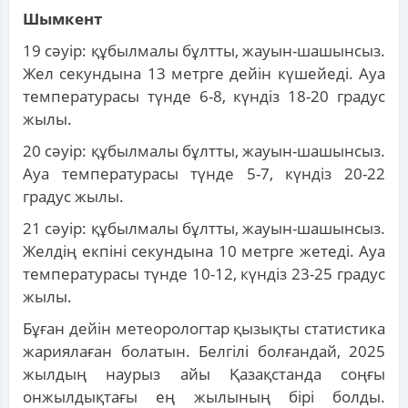
Шымкент
19 сәуір: құбылмалы бұлтты, жауын-шашынсыз.
Жел секундына 13 метрге дейін күшейеді. Ауа
температурасы түнде 6-8, күндіз 18-20 градус
жылы.
20 сәуір: құбылмалы бұлтты, жауын-шашынсыз.
Ауа температурасы түнде 5-7, күндіз 20-22
градус жылы.
21 сәуір: құбылмалы бұлтты, жауын-шашынсыз.
Желдің екпіні секундына 10 метрге жетеді. Ауа
температурасы түнде 10-12, күндіз 23-25 ​​градус
жылы.
Бұған дейін метеорологтар қызықты статистика
жариялаған болатын. Белгілі болғандай, 2025
жылдың наурыз айы Қазақстанда соңғы
онжылдықтағы ең жылының бірі болды.