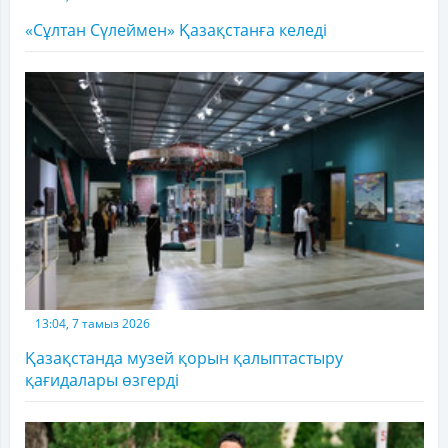
«Сұлтан Сүлеймен» Қазақстанға келеді
13:04, 7 тамыз 2026
Қазақстанда музей қорын қалыптастыру
қағидалары өзгерді