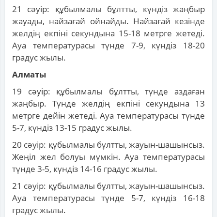
21 сәуір: құбылмалы бұлтты, күндіз жаңбыр
жауады, найзағай ойнайды. Найзағай кезінде
желдің екпіні секундына 15-18 метрге жетеді.
Ауа температурасы түнде 7-9, күндіз 18-20
градус жылы.
Алматы
19 сәуір: құбылмалы бұлтты, түнде аздаған
жаңбыр. Түнде желдің екпіні секундына 13
метрге дейін жетеді. Ауа температурасы түнде
5-7, күндіз 13-15 градус жылы.
20 сәуір: құбылмалы бұлтты, жауын-шашынсыз.
Жеңіл жел болуы мүмкін. Ауа температурасы
түнде 3-5, күндіз 14-16 градус жылы.
21 сәуір: құбылмалы бұлтты, жауын-шашынсыз.
Ауа температурасы түнде 5-7, күндіз 16-18
градус жылы.