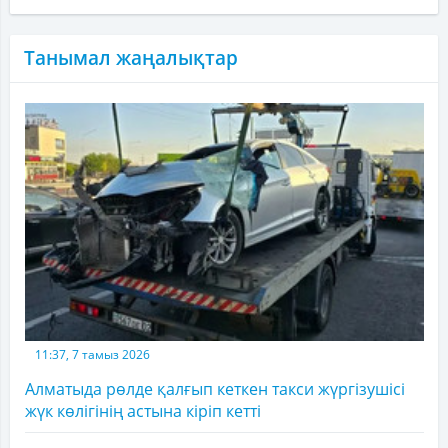
Танымал жаңалықтар
11:37, 7 тамыз 2026
Алматыда рөлде қалғып кеткен такси жүргізушісі
жүк көлігінің астына кіріп кетті