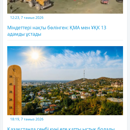
12:23, 7 тамыз 2026
Міндеттері нақты бөлінген: ҚМА мен ҰҚК 13
адамды ұстады
18:19, 7 тамыз 2026
Қазақстанда сенбі күні өте қатты ыстық болады