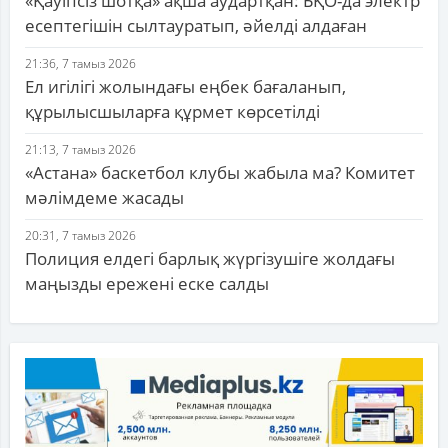
«Қауіпсіз шотқа» ақша аудартқан: БҚО-да электр
есептегішін сылтауратып, әйелді алдаған
21:36, 7 тамыз 2026
Ел игілігі жолындағы еңбек бағаланып,
құрылысшыларға құрмет көрсетілді
21:13, 7 тамыз 2026
«Астана» баскетбол клубы жабыла ма? Комитет
мәлімдеме жасады
20:31, 7 тамыз 2026
Полиция елдегі барлық жүргізушіге жолдағы
маңызды ережені еске салды