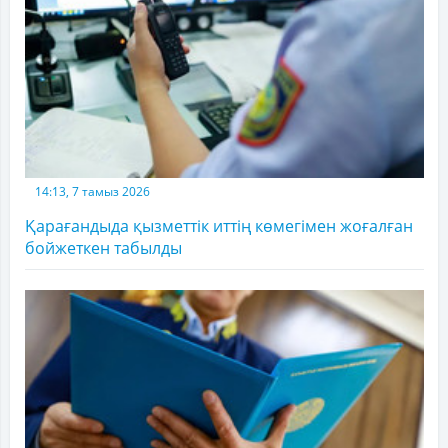
14:13, 7 тамыз 2026
Қарағандыда қызметтік иттің көмегімен жоғалған
бойжеткен табылды