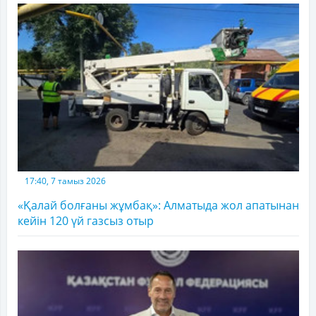
17:40, 7 тамыз 2026
«Қалай болғаны жұмбақ»: Алматыда жол апатынан
кейін 120 үй газсыз отыр