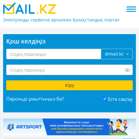
Электронды сервиске арналған
Қазақстандық портал
Қош келдіңіз
@mail.kz
Парольді ұмыттыңыз ба?
Есте сақтау