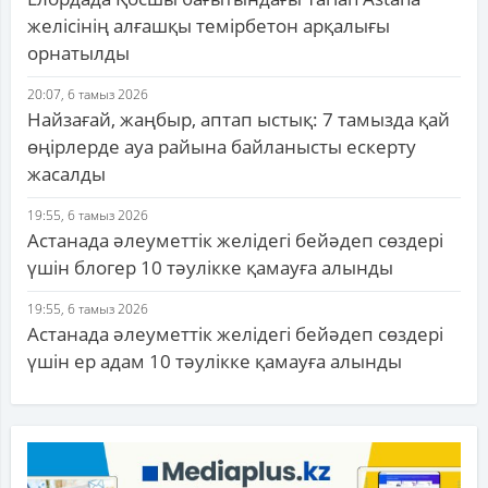
желісінің алғашқы темірбетон арқалығы
орнатылды
20:07, 6 тамыз 2026
Найзағай, жаңбыр, аптап ыстық: 7 тамызда қай
өңірлерде ауа райына байланысты ескерту
жасалды
19:55, 6 тамыз 2026
Астанада әлеуметтік желідегі бейәдеп сөздері
үшін блогер 10 тәулікке қамауға алынды
19:55, 6 тамыз 2026
Астанада әлеуметтік желідегі бейәдеп сөздері
үшін ер адам 10 тәулікке қамауға алынды