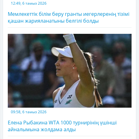
12:49, 6 тамыз 2026
Мемлекеттік білім беру гранты иегерлеренің тізімі
қашан жарияланатыны белгілі болды
09:58, 6 тамыз 2026
Елена Рыбакина WTA 1000 турнирінің үшінші
айналымына жолдама алды