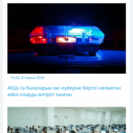
10:42, 6 тамыз 2026
АҚШ-та балаларын экс-күйеуіне бергісі келмеген
әйел оларды өлтіріп тынған