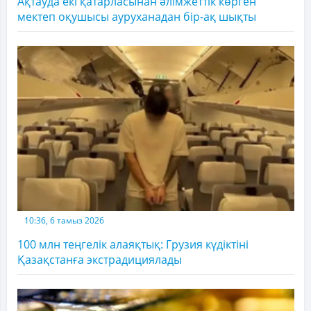
Ақтауда екі қатарласынан әлімжеттік көрген
мектеп оқушысы ауруханадан бір-ақ шықты
10:36, 6 тамыз 2026
100 млн теңгелік алаяқтық: Грузия күдіктіні
Қазақстанға экстрадициялады