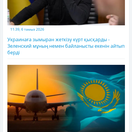
11:39, 6 тамыз 2026
Украинаға зымыран жеткізу күрт қысқарды -
Зеленский мұның немен байланысты екенін айтып
берді