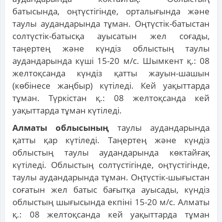
батысында, оңтүстігінде, орталығында және
таулы аудандарында тұман. Оңтүстік-батыстан
солтүстік-батысқа ауысатын жел соғады,
таңертең және күндіз облыстың таулы
аудандарында күші 15-20 м/с. Шымкент қ.: 08
желтоқсанда күндіз қатты жауын-шашын
(көбінесе жаңбыр) күтіледі. Кей уақыттарда
тұман. Түркістан қ.: 08 желтоқсанда кей
уақыттарда тұман күтіледі.
Алматы облысының
таулы аудандарында
қатты қар күтіледі. Таңертең және күндіз
облыстың таулы аудандарында көктайғақ
күтіледі. Облыстың солтүстігінде, оңтүстігінде,
таулы аудандарында тұман. Оңтүстік-шығыстан
соғатын жел батыс бағытқа ауысады, күндіз
облыстың шығысында екпіні 15-20 м/с. Алматы
қ.: 08 желтоқсанда кей уақыттарда тұман