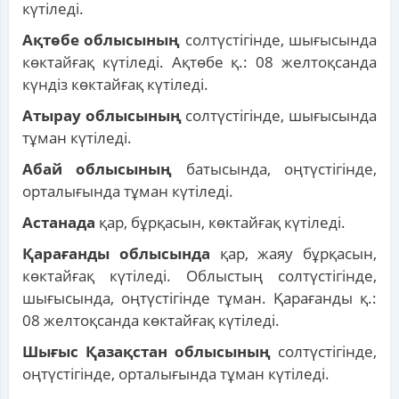
күтіледі.
Ақтөбе облысының
солтүстігінде, шығысында
көктайғақ күтіледі. Ақтөбе қ.: 08 желтоқсанда
күндіз көктайғақ күтіледі.
Атырау облысының
солтүстігінде, шығысында
тұман күтіледі.
Абай облысының
батысында, оңтүстігінде,
орталығында тұман күтіледі.
Астанада
қар, бұрқасын, көктайғақ күтіледі.
Қарағанды облысында
қар, жаяу бұрқасын,
көктайғақ күтіледі. Облыстың солтүстігінде,
шығысында, оңтүстігінде тұман. Қарағанды қ.:
08 желтоқсанда көктайғақ күтіледі.
Шығыс Қазақстан облысының
солтүстігінде,
оңтүстігінде, орталығында тұман күтіледі.