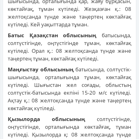
шығысында, орталығында қар, жаяу бұрқасын,
көктайғақ, тұман күтіледі. Жезқазған қ.: 08
желтоқсанда түнде және таңертең көктайғақ
күтіледі. Кей уақыттарда тұман.
Батыс Қазақстан облысының
батысында,
солтүстігінде, оңтүстігінде тұман, көктайғақ
күтіледі. Орал қ.: 08 желтоқсанда түнде және
таңертең тұман, көктайғақ күтіледі.
Маңғыстау облысының
батысында, солтүстік-
шығысында, орталығында тұман, көктайғақ
күтіледі. Шығыстан жел соғады, облыстың
солтүстік-батысында екпіні 15-20 м/с күтіледі.
Ақтау қ.: 08 желтоқсанда түнде және таңертең
көктайғақ күтіледі.
Қызылорда облысының
солтүстігінде,
оңтүстігінде, орталығында көктайғақ, тұман
күтіледі. Қызылорда қ: 08 желтоқсанда түнде