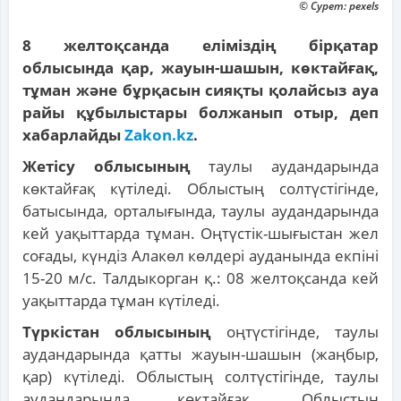
© Сурет: pexels
8 желтоқсанда еліміздің бірқатар
облысында қар, жауын-шашын, көктайғақ,
тұман және бұрқасын сияқты қолайсыз ауа
райы құбылыстары болжанып отыр, деп
хабарлайды
Zakon.kz
.
Жетісу облысының
таулы аудандарында
көктайғақ күтіледі. Облыстың солтүстігінде,
батысында, орталығында, таулы аудандарында
кей уақыттарда тұман. Оңтүстік-шығыстан жел
соғады, күндіз Алакөл көлдері ауданында екпіні
15-20 м/с. Талдыкорган қ.: 08 желтоқсанда кей
уақыттарда тұман күтіледі.
Түркістан облысының
оңтүстігінде, таулы
аудандарында қатты жауын-шашын (жаңбыр,
қар) күтіледі. Облыстың солтүстігінде, таулы
аудандарында көктайғақ. Облыстың