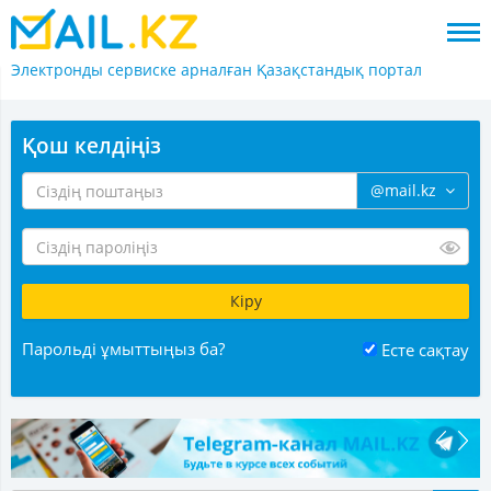
Электронды сервиске арналған
Қазақстандық портал
Қош келдіңіз
@mail.kz
Парольді ұмыттыңыз ба?
Есте сақтау