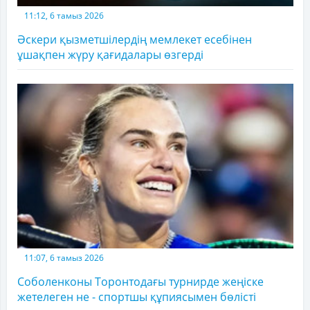
11:12, 6 тамыз 2026
Әскери қызметшілердің мемлекет есебінен
ұшақпен жүру қағидалары өзгерді
11:07, 6 тамыз 2026
Соболенконы Торонтодағы турнирде жеңіске
жетелеген не - спортшы құпиясымен бөлісті