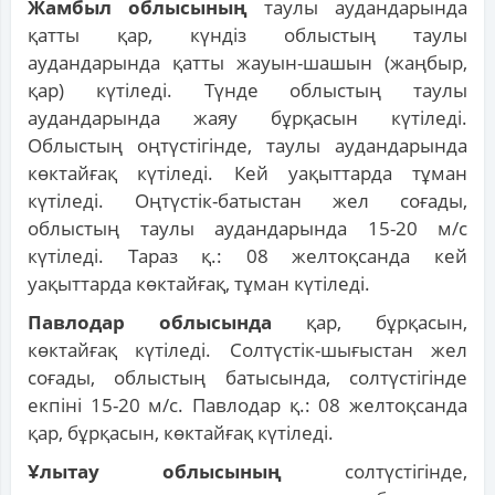
Жамбыл облысының
таулы аудандарында
қатты қар, күндіз облыстың таулы
аудандарында қатты жауын-шашын (жаңбыр,
қар) күтіледі. Түнде облыстың таулы
аудандарында жаяу бұрқасын күтіледі.
Облыстың оңтүстігінде, таулы аудандарында
көктайғақ күтіледі. Кей уақыттарда тұман
күтіледі. Оңтүстік-батыстан жел соғады,
облыстың таулы аудандарында 15-20 м/с
күтіледі. Тараз қ.: 08 желтоқсанда кей
уақыттарда көктайғақ, тұман күтіледі.
Павлодар облысында
қар, бұрқасын,
көктайғақ күтіледі. Солтүстік-шығыстан жел
соғады, облыстың батысында, солтүстігінде
екпіні 15-20 м/с. Павлодар қ.: 08 желтоқсанда
қар, бұрқасын, көктайғақ күтіледі.
Ұлытау облысының
солтүстігінде,