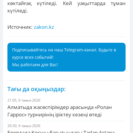
көктайғақ күтіледі. Кей уақыттарда тұман
күтіледі.
Источник:
zakon.kz
Подписывайтесь на наш Telegram-канал. Будьте в
курсе всех событий!
Мы работаем для Вас!
Тағы да оқыңыздар:
21:05, 6 тамыз 2026
Алматыда жасөспірімдер арасында «Ролан
Гаррос» турнирінің іріктеу кезеңі өтеді
20:30, 6 тамыз 2026
Елордада Қосшы бағытындағы Tarlan Astana