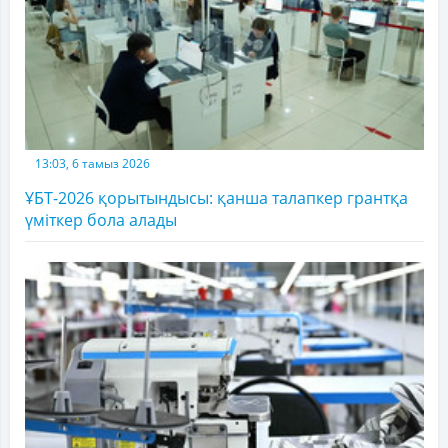
13:03, 6 тамыз 2026
ҰБТ-2026 қорытындысы: қанша талапкер грантқа
үміткер бола алады