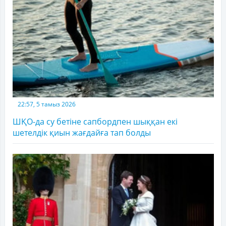
22:57, 5 тамыз 2026
ШҚО-да су бетіне сапбордпен шыққан екі
шетелдік қиын жағдайға тап болды