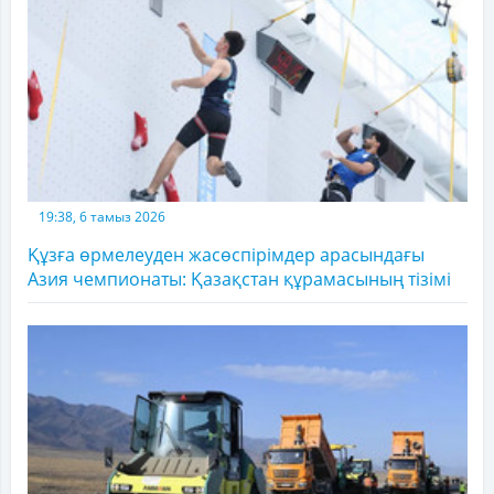
19:38, 6 тамыз 2026
Құзға өрмелеуден жасөспірімдер арасындағы
Азия чемпионаты: Қазақстан құрамасының тізімі