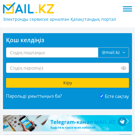
Электронды сервиске арналған
Қазақстандық портал
Қош келдіңіз
@mail.kz
Парольді ұмыттыңыз ба?
Есте сақтау