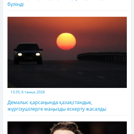
бүлінді
13:35, 6 тамыз 2026
Демалыс қарсаңында қазақстандық
жүргізушілерге маңызды ескерту жасалды