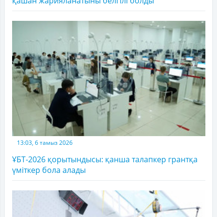
қашан жарияланатыны белгілі болды
13:03, 6 тамыз 2026
ҰБТ-2026 қорытындысы: қанша талапкер грантқа
үміткер бола алады