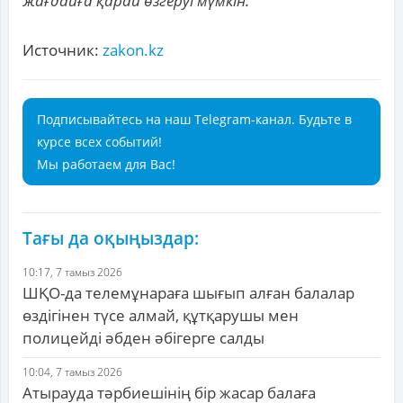
жағдайға қарай өзгеруі мүмкін.
Источник:
zakon.kz
Подписывайтесь на наш Telegram-канал. Будьте в
курсе всех событий!
Мы работаем для Вас!
Тағы да оқыңыздар:
10:17, 7 тамыз 2026
ШҚО-да телемұнараға шығып алған балалар
өздігінен түсе алмай, құтқарушы мен
полицейді әбден әбігерге салды
10:04, 7 тамыз 2026
Атырауда тәрбиешінің бір жасар балаға