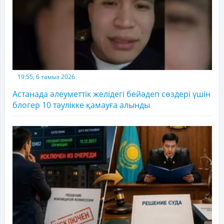
19:55, 6 тамыз 2026
Астанада әлеуметтік желідегі бейәдеп сөздері үшін
блогер 10 тәулікке қамауға алынды