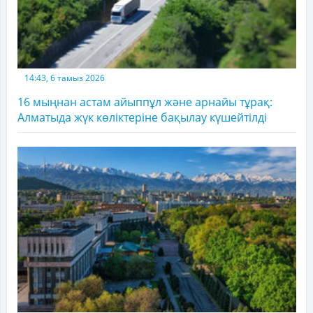
14:43, 6 тамыз 2026
16 мыңнан астам айыппұл және арнайы тұрақ:
Алматыда жүк көліктеріне бақылау күшейтілді