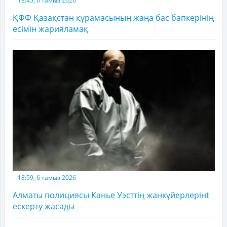
18:45, 6 тамыз 2026
ҚФФ Қазақстан құрамасының жаңа бас бапкерінің
есімін жарияламақ
18:59, 6 тамыз 2026
Алматы полициясы Канье Уэсттің жанкүйерлерінt
ескерту жасады