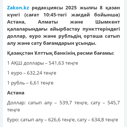
Zakon.kz
редакциясы 2025 жылғы 8 қазан
күнгі (сағат 10:45-тегі жағдай бойынша)
Астана, Алматы және Шымкент
қалаларындағы айырбастау пункттеріндегі
доллар, еуро және рубльдің орташа сатып
алу және сату бағамдарын ұсынды.
Қазақстан Ұлттық банкінің ресми бағамы:
1 АҚШ доллары – 541,63 теңге
1 еуро – 632,24 теңге
1 рубль – 6,61 теңге
Астана
Доллар: сатып алу – 539,7 теңге, сату – 545,7
теңге
Еуро: сатып алу – 626,6 теңге, сату – 634,8 теңге