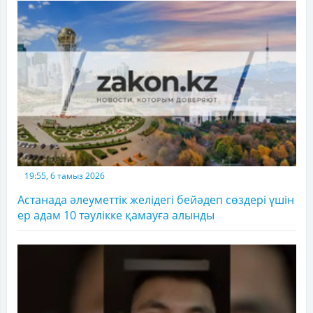
19:55, 6 тамыз 2026
Астанада әлеуметтік желідегі бейәдеп сөздері үшін
ер адам 10 тәулікке қамауға алынды