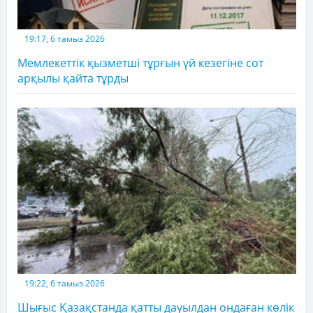
19:17, 6 тамыз 2026
Мемлекеттік қызметші тұрғын үй кезегіне сот
арқылы қайта тұрды
19:22, 6 тамыз 2026
Шығыс Қазақстанда қатты дауылдан ондаған көлік