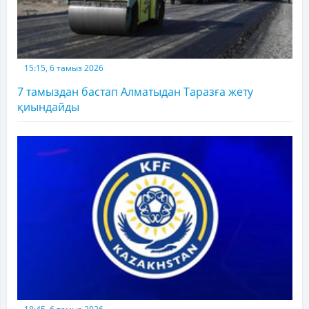
15:15, 6 тамыз 2026
7 тамыздан бастап Алматыдан Таразға жету
қиындайды