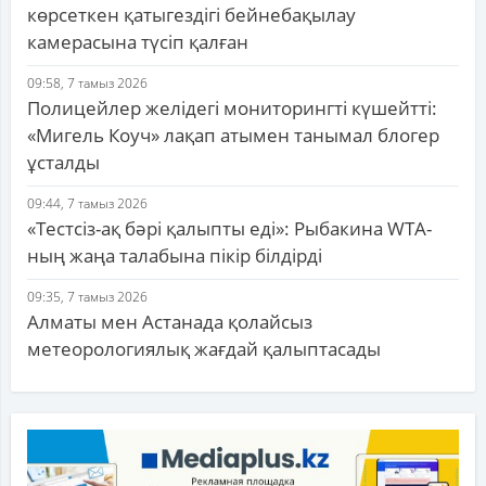
көрсеткен қатыгездігі бейнебақылау
камерасына түсіп қалған
09:58, 7 тамыз 2026
Полицейлер желідегі мониторингті күшейтті:
«Мигель Коуч» лақап атымен танымал блогер
ұсталды
09:44, 7 тамыз 2026
«Тестсіз-ақ бәрі қалыпты еді»: Рыбакина WTA-
ның жаңа талабына пікір білдірді
09:35, 7 тамыз 2026
Алматы мен Астанада қолайсыз
метеорологиялық жағдай қалыптасады