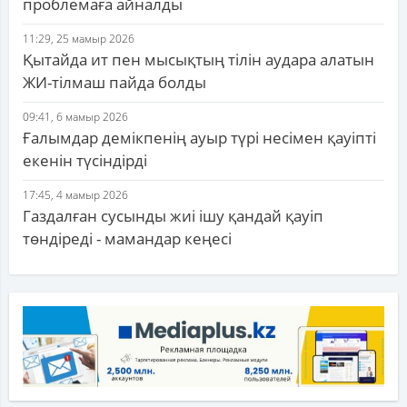
проблемаға айналды
11:29, 25 мамыр 2026
Қытайда ит пен мысықтың тілін аудара алатын
ЖИ-тілмаш пайда болды
09:41, 6 мамыр 2026
Ғалымдар демікпенің ауыр түрі несімен қауіпті
екенін түсіндірді
17:45, 4 мамыр 2026
Газдалған сусынды жиі ішу қандай қауіп
төндіреді - мамандар кеңесі