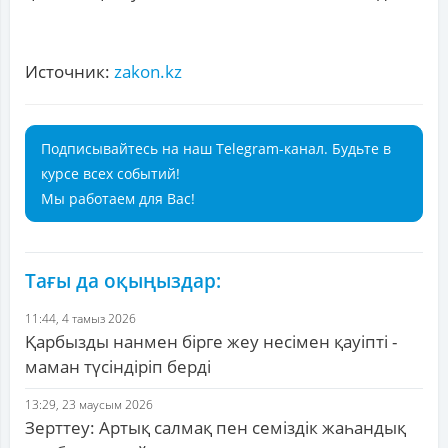
Источник:
zakon.kz
Подписывайтесь на наш Telegram-канал. Будьте в
курсе всех событий!
Мы работаем для Вас!
Тағы да оқыңыздар:
11:44, 4 тамыз 2026
Қарбызды нанмен бірге жеу несімен қауіпті -
маман түсіндіріп берді
13:29, 23 маусым 2026
Зерттеу: Артық салмақ пен семіздік жаһандық