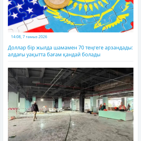
14:08, 7 тамыз 2026
Доллар бір жылда шамамен 70 теңгеге арзандады:
алдағы уақытта бағам қандай болады