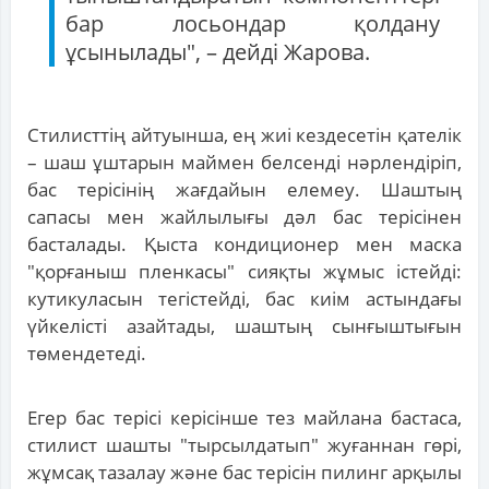
бар лосьондар қолдану
ұсынылады", – дейді Жарова.
Стилисттің айтуынша, ең жиі кездесетін қателік
– шаш ұштарын маймен белсенді нәрлендіріп,
бас терісінің жағдайын елемеу. Шаштың
сапасы мен жайлылығы дәл бас терісінен
басталады. Қыста кондиционер мен маска
"қорғаныш пленкасы" сияқты жұмыс істейді:
кутикуласын тегістейді, бас киім астындағы
үйкелісті азайтады, шаштың сынғыштығын
төмендетеді.
Егер бас терісі керісінше тез майлана бастаса,
стилист шашты "тырсылдатып" жуғаннан гөрі,
жұмсақ тазалау және бас терісін пилинг арқылы