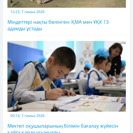
12:23, 7 тамыз 2026
Міндеттері нақты бөлінген: ҚМА мен ҰҚК 13
адамды ұстады
09:14, 7 тамыз 2026
Мектеп оқушыларының білімін бағалау жүйесін
қайта қарау ұсынылды