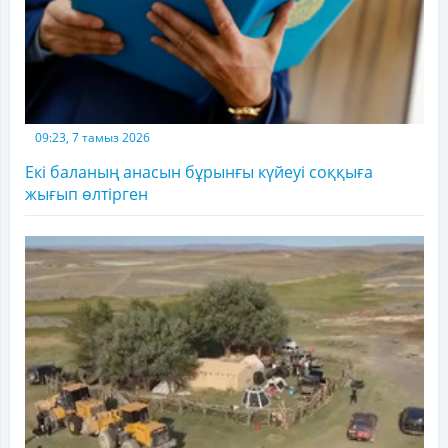
09:23, 7 тамыз 2026
Екі баланың анасын бұрынғы күйеуі соққыға
жығып өлтірген