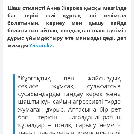
Шаш стилистi Анна Жарова қысқы мезгілде
бас терісі жиі құрғақ әрі сезімтал
болатынын, кернеу мен қышу пайда
болатынын айтып, сондықтан шаш күтімін
дұрыс ұйымдастыру өте маңызды деді, деп
жазады
Zakon.kz
.
"Құрғақтық пен жайсыздық
сезілсе, жұмсақ, сульфатсыз
сусабындарды таңдау керек және
шашты күн сайын агрессивті түрде
жумаған дұрыс. Аптасына бір рет
бас терісін ылғалдандыратын
құралдар – тоник, сарысу немесе
тыныштандыратын компоненттері