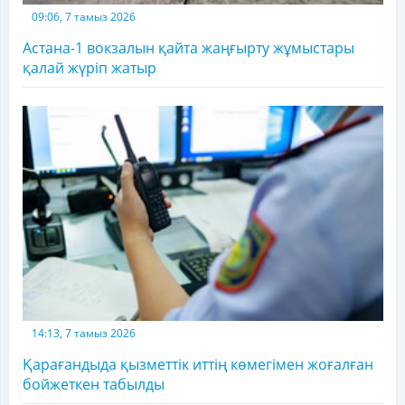
09:06, 7 тамыз 2026
Астана-1 вокзалын қайта жаңғырту жұмыстары
қалай жүріп жатыр
14:13, 7 тамыз 2026
Қарағандыда қызметтік иттің көмегімен жоғалған
бойжеткен табылды