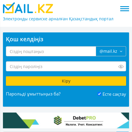
Электронды сервиске арналған
Қазақстандық портал
Қош келдіңіз
@mail.kz
Парольді ұмыттыңыз ба?
Есте сақтау