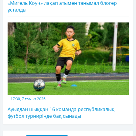
«Мигель Коуч» лақап атымен танымал блогер
ұсталды
17:30, 7 тамыз 2026
Ауылдан шыққан 16 команда республикалық
футбол турнирінде бақ сынады