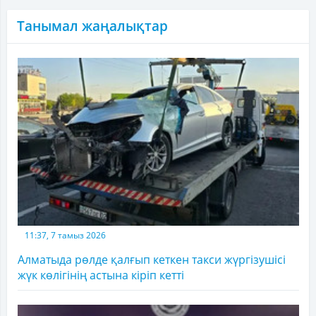
Танымал жаңалықтар
11:37, 7 тамыз 2026
Алматыда рөлде қалғып кеткен такси жүргізушісі
жүк көлігінің астына кіріп кетті