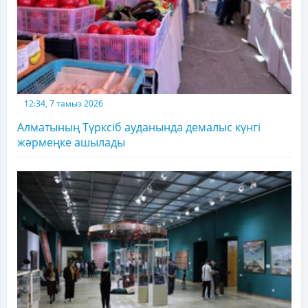
12:34, 7 тамыз 2026
Алматының Түрксіб ауданында демалыс күнгі
жәрмеңке ашылады