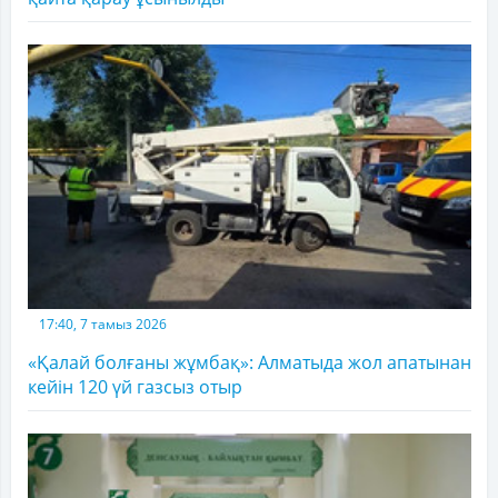
17:40, 7 тамыз 2026
«Қалай болғаны жұмбақ»: Алматыда жол апатынан
кейін 120 үй газсыз отыр