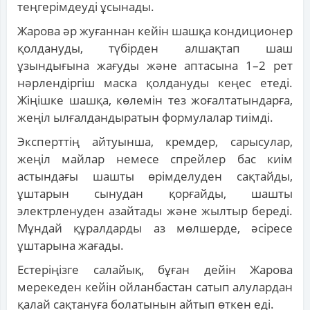
теңгерімдеуді ұсынады.
Жарова әр жуғаннан кейін шашқа кондиционер
қолдануды, түбірден алшақтап шаш
ұзындығына жағуды және аптасына 1–2 рет
нәрлендіргіш маска қолдануды кеңес етеді.
Жіңішке шашқа, көлемін тез жоғалтатындарға,
жеңіл ылғалдандыратын формулалар тиімді.
Эксперттің айтуынша, кремдер, сарысулар,
жеңіл майлар немесе спрейлер бас киім
астындағы шашты өрімделуден сақтайды,
ұштарын сынудан қорғайды, шашты
электрленуден азайтады және жылтыр береді.
Мұндай құралдарды аз мөлшерде, әсіресе
ұштарына жағады.
Естеріңізге салайық, бұған дейін Жарова
мерекеден кейін ойланбастан сатып алулардан
қалай сақтануға болатынын айтып өткен еді.