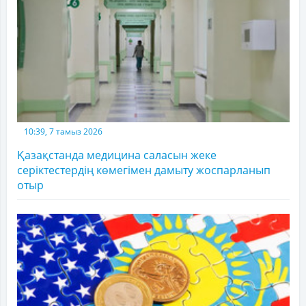
10:39, 7 тамыз 2026
Қазақстанда медицина саласын жеке
серіктестердің көмегімен дамыту жоспарланып
отыр