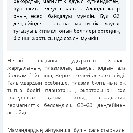
рекордтық магниттік дауыл күткендіктен,
бұл оқиға елеусіз қалған. Алайда қазір
оның әсері байқалуы мүмкін. Бұл G2
деңгейіндегі орташа магниттік дауыл
туғызуы ықтимал, оның белгілері ертеңнің
бірінші жартысында сезілуі мүмкін.
Негізгі соққыны тудыратын X-класс
жарқылының плазмалық шығуы, алдын ала
болжам бойынша, Жерге тікелей әсер етпейді.
Ғалымдардың есебінше, плазма бұлтының ең
тығыз бөлігі планетаның экваторынан сәл
солтүстікке қарай өтеді, сондықтан
геомагниттік белсенділік G2–G3 деңгейінен
аспайды.
Мамандардың айтуынша, бұл – салыстырмалы