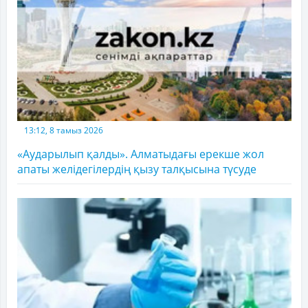
13:12, 8 тамыз 2026
«Аударылып қалды». Алматыдағы ерекше жол
апаты желідегілердің қызу талқысына түсуде