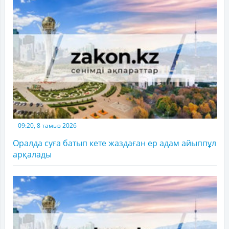
09:20, 8 тамыз 2026
Оралда суға батып кете жаздаған ер адам айыппұл
арқалады