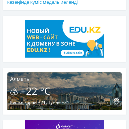
кезеңінде күміс медаль иеленді
Алматы
+22 °C
Кешке қарай +21, Түнде +31