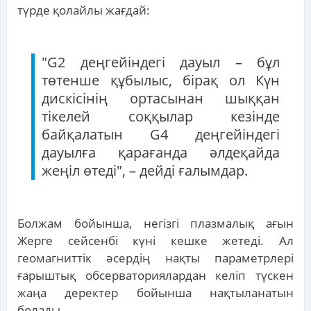
түрде қолайлы жағдай:
"G2 деңгейіндегі дауыл – бұл
төтенше құбылыс, бірақ ол Күн
дискісінің ортасынан шыққан
тікелей соққылар кезінде
байқалатын G4 деңгейіндегі
дауылға қарағанда әлдеқайда
жеңіл өтеді", – дейді ғалымдар.
Болжам бойынша, негізгі плазмалық ағын
Жерге сейсенбі күні кешке жетеді. Ал
геомагниттік әсердің нақты параметрлері
ғарыштық обсерваториялардан келіп түскен
жаңа деректер бойынша нақтыланатын
болады.