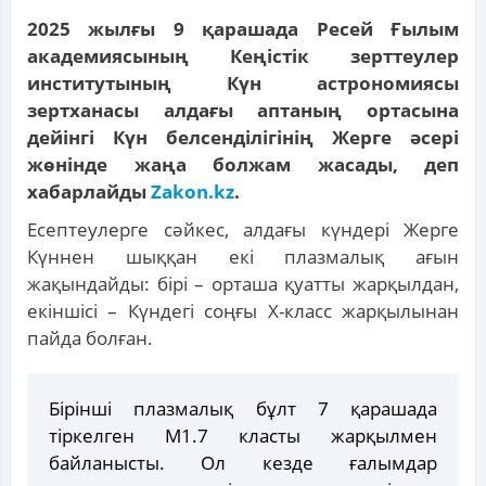
2025 жылғы 9 қарашада Ресей Ғылым
академиясының Кеңістік зерттеулер
институтының Күн астрономиясы
зертханасы алдағы аптаның ортасына
дейінгі Күн белсенділігінің Жерге әсері
жөнінде жаңа болжам жасады, деп
хабарлайды
Zakon.kz
.
Есептеулерге сәйкес, алдағы күндері Жерге
Күннен шыққан екі плазмалық ағын
жақындайды: бірі – орташа қуатты жарқылдан,
екіншісі – Күндегі соңғы X-класс жарқылынан
пайда болған.
Бірінші плазмалық бұлт 7 қарашада
тіркелген M1.7 класты жарқылмен
байланысты. Ол кезде ғалымдар