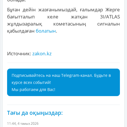
Бұған дейін жазғанымыздай, ғалымдар Жерге
бағытталып келе жатқан 3І/ATLAS
жұлдызаралық кометасының сигналын
қабылдаған
болатын
.
Источник:
zakon.kz
Подписывайтесь на наш Telegram-канал. Будьте в
курсе всех событий!
Мы работаем для Вас!
Тағы да оқыңыздар:
11:44, 4 тамыз 2026