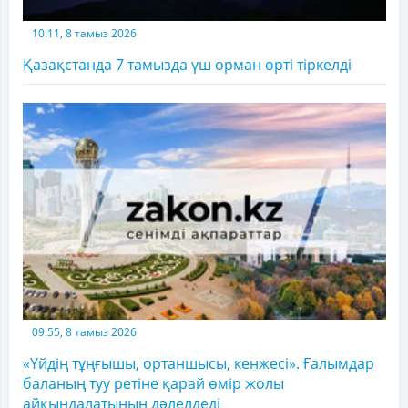
10:11, 8 тамыз 2026
Қазақстанда 7 тамызда үш орман өрті тіркелді
09:55, 8 тамыз 2026
«Үйдің тұңғышы, ортаншысы, кенжесі». Ғалымдар
баланың туу ретіне қарай өмір жолы
айқындалатынын дәлелдеді