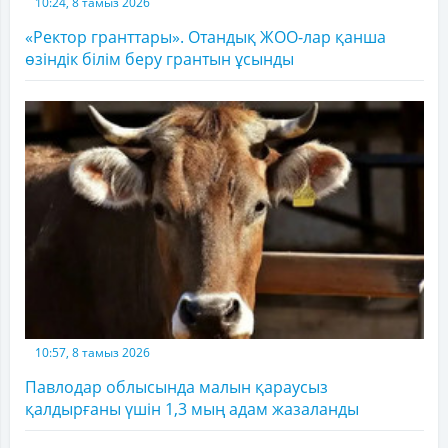
10:24, 8 тамыз 2026
«Ректор гранттары». Отандық ЖОО-лар қанша
өзіндік білім беру грантын ұсынды
10:57, 8 тамыз 2026
Павлодар облысында малын қараусыз
қалдырғаны үшін 1,3 мың адам жазаланды