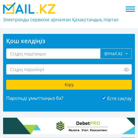
Электронды сервиске арналған
Қазақстандық портал
Қош келдіңіз
@mail.kz
Парольді ұмыттыңыз ба?
Есте сақтау