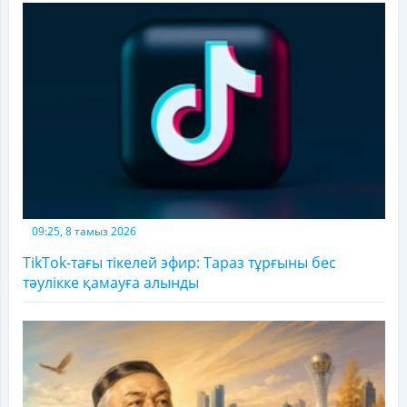
09:25, 8 тамыз 2026
TikTok-тағы тікелей эфир: Тараз тұрғыны бес
тәулікке қамауға алынды