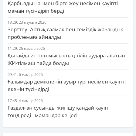
Қарбызды нанмен бірге жеу несімен қауіпті -
маман түсіндіріп берді
13:29, 23 маусым 2026
Зерттеу: Артық салмақ пен семіздік жаһандық
проблемаға айналды
11:29, 25 мамыр 2026
Қытайда ит пен мысықтың тілін аудара алатын
ЖИ-тілмаш пайда болды
09:41, 6 мамыр 2026
Ғалымдар демікпенің ауыр түрі несімен қауіпті
екенін түсіндірді
17:45, 4 мамыр 2026
Газдалған сусынды жиі ішу қандай қауіп
төндіреді - мамандар кеңесі