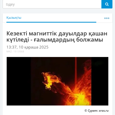
Қызықты
Кезекті магниттік дауылдар қашан
күтіледі - ғалымдардың болжамы
13:37, 10 қараша 2025
MKZ: 1513568
© Сурет: xras.ru