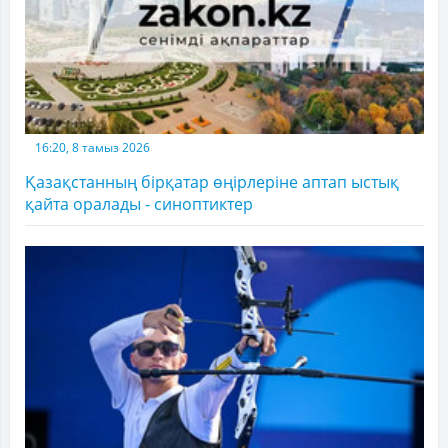
16:20, 8 тамыз 2026
Қазақстанның бірқатар өңірлеріне аптап ыстық
қайта оралады - синоптиктер