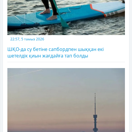
22:57, 5 тамыз 2026
ШҚО-да су бетіне сапбордпен шыққан екі
шетелдік қиын жағдайға тап болды