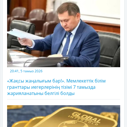
20:41, 5 тамыз 2026
«Жақсы жаңалығым бар!». Мемлекеттік білім
гранттары иегерлерінің тізімі 7 тамызда
жарияланатыны белгілі болды