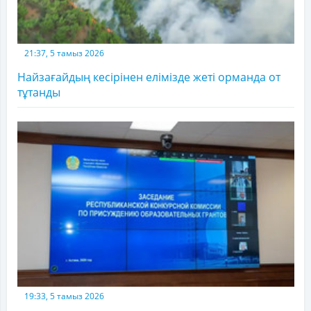
21:37, 5 тамыз 2026
Найзағайдың кесірінен елімізде жеті орманда от
тұтанды
19:33, 5 тамыз 2026