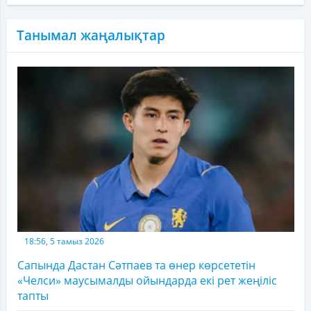
Танымал жаңалықтар
18:56, 5 тамыз 2026
Сапында Дастан Сәтпаев та өнер көрсететін
«Челси» маусымалды ойындарда екі рет жеңіліс
тапты