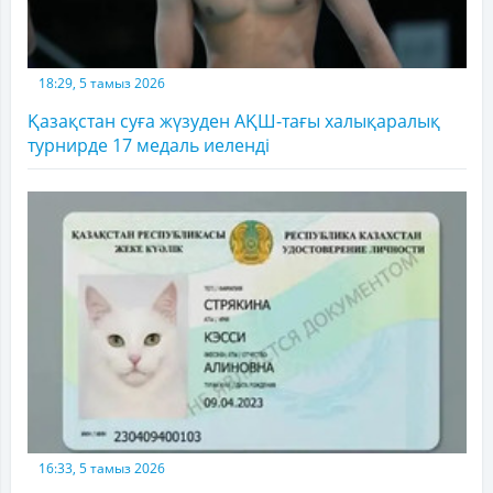
18:29, 5 тамыз 2026
Қазақстан суға жүзуден АҚШ-тағы халықаралық
турнирде 17 медаль иеленді
16:33, 5 тамыз 2026