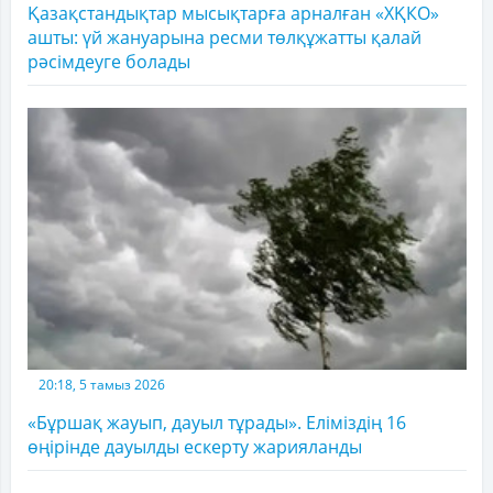
Қазақстандықтар мысықтарға арналған «ХҚКО»
ашты: үй жануарына ресми төлқұжатты қалай
рәсімдеуге болады
20:18, 5 тамыз 2026
«Бұршақ жауып, дауыл тұрады». Еліміздің 16
өңірінде дауылды ескерту жарияланды