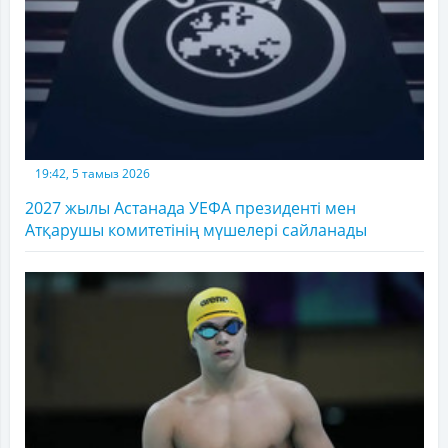
19:42, 5 тамыз 2026
2027 жылы Астанада УЕФА президенті мен
Атқарушы комитетінің мүшелері сайланады