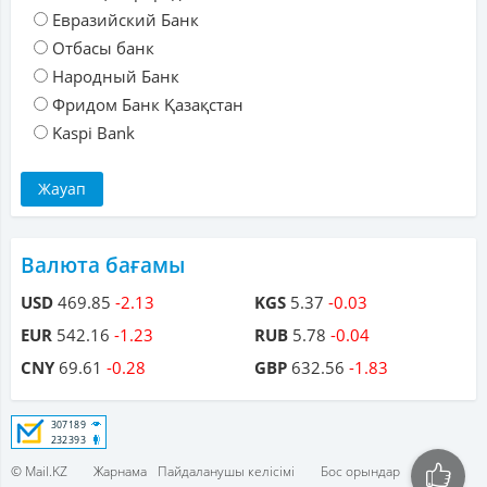
Евразийский Банк
Отбасы банк
Народный Банк
Фридом Банк Қазақстан
Kaspi Bank
Валюта бағамы
USD
469.85
-2.13
KGS
5.37
-0.03
EUR
542.16
-1.23
RUB
5.78
-0.04
CNY
69.61
-0.28
GBP
632.56
-1.83
© Mail.KZ
Жарнама
Пайдаланушы келісімі
Бос орындар