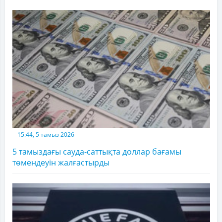
15:44, 5 тамыз 2026
5 тамыздағы сауда-саттықта доллар бағамы
төмендеуін жалғастырды