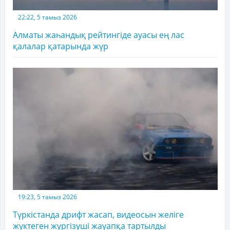
22:22, 5 тамыз 2026
Алматы жаһандық рейтингіде ауасы ең лас
қалалар қатарында жүр
19:23, 5 тамыз 2026
Түркістанда дрифт жасап, видеосын желіге
жүктеген жүргізуші жауапқа тартылды