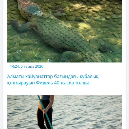
14:24, 5 тамыз 2026
Алматы хайуанаттар бағындағы кубалық
қолтырауын Фидель 40 жасқа толды