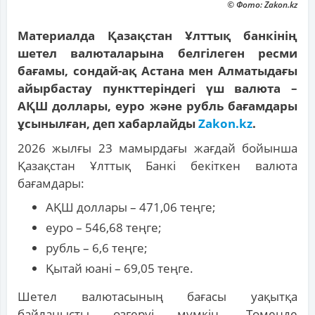
© Фото: Zakon.kz
Материалда Қазақстан Ұлттық банкінің
шетел валюталарына белгілеген ресми
бағамы, сондай-ақ Астана мен Алматыдағы
айырбастау пункттеріндегі үш валюта –
АҚШ доллары, еуро және рубль бағамдары
ұсынылған, деп хабарлайды
Zakon.kz
.
2026 жылғы 23 мамырдағы жағдай бойынша
Қазақстан Ұлттық Банкі бекіткен валюта
бағамдары:
АҚШ доллары – 471,06 теңге;
еуро – 546,68 теңге;
рубль – 6,6 теңге;
Қытай юані – 69,05 теңге.
Шетел валютасының бағасы уақытқа
байланысты өзгеруі мүмкін. Төменде