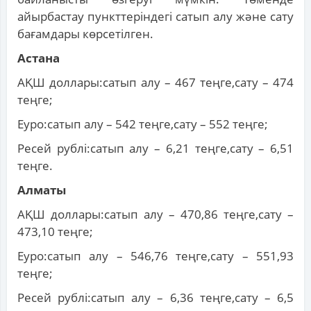
айырбастау пункттеріндегі сатып алу және сату
бағамдары көрсетілген.
Астана
АҚШ доллары:сатып алу – 467 теңге,сату – 474
теңге;
Еуро:сатып алу – 542 теңге,сату – 552 теңге;
Ресей рублі:сатып алу – 6,21 теңге,сату – 6,51
теңге.
Алматы
АҚШ доллары:сатып алу – 470,86 теңге,сату –
473,10 теңге;
Еуро:сатып алу – 546,76 теңге,сату – 551,93
теңге;
Ресей рублі:сатып алу – 6,36 теңге,сату – 6,5