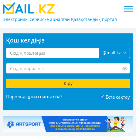
Электронды сервиске арналған
Қазақстандық портал
Қош келдіңіз
@mail.kz
Парольді ұмыттыңыз ба?
Есте сақтау