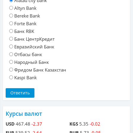
Alatau city bank
Altyn Bank
Bereke Bank
Forte Bank
Банк RBK
Банк ЦентрКредит
Евразийский Банк
Отбасы банк
Народный Банк
Фридом Банк Казахстан
Kaspi Bank
Курсы валют
USD
467.48
-2.37
KGS
5.35
-0.02
EUR
539.52
-2.64
RUB
5.73
-0.05