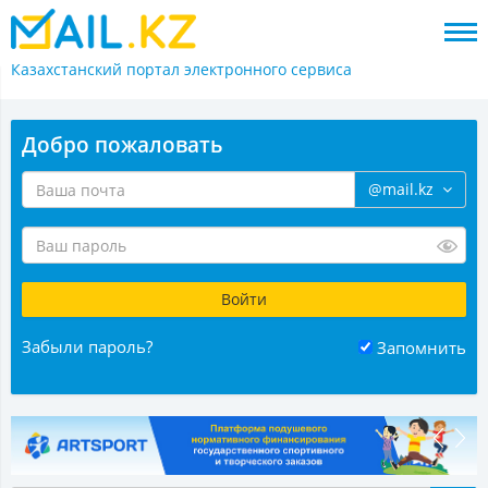
Казахстанский портал
электронного сервиса
Добро пожаловать
@mail.kz
Забыли пароль?
Запомнить