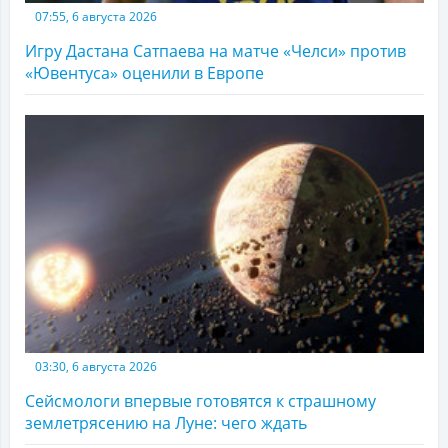
07:55, 6 августа 2026
Игру Дастана Сатпаева на матче «Челси» против
«Ювентуса» оценили в Европе
03:30, 6 августа 2026
Сейсмологи впервые готовятся к страшному
землетрясению на Луне: чего ждать