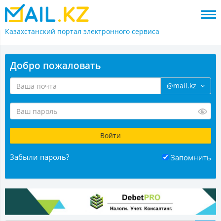
Казахстанский портал
электронного сервиса
Добро пожаловать
@mail.kz
Забыли пароль?
Запомнить