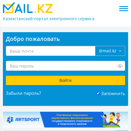
Казахстанский портал
электронного сервиса
Добро пожаловать
@mail.kz
Забыли пароль?
Запомнить