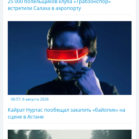
25 000 болельщиков клуба «Трабзонспор»
встретили Салаха в аэропорту
06:57, 6 августа 2026
Кайрат Нуртас пообещал закатить «байопик» на
сцене в Астане