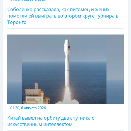
Соболенко рассказала, как питомец и жених
помогли ей выиграть во втором круге турнира в
Торонто
01:20, 6 августа 2026
Китай вывел на орбиту два спутника с
искусственным интеллектом