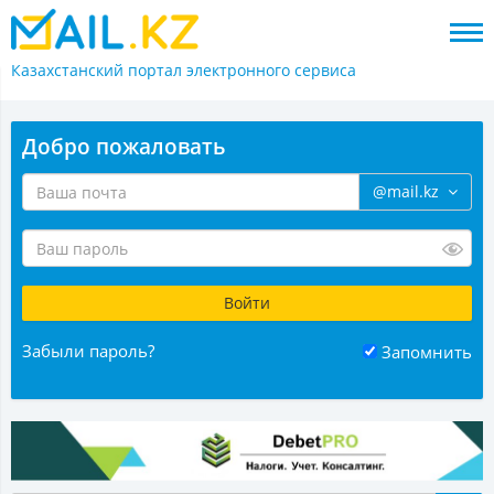
Казахстанский портал
электронного сервиса
Добро пожаловать
@mail.kz
Забыли пароль?
Запомнить