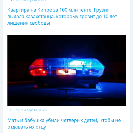
Квартира на Кипре за 100 млн тенге: Грузия
выдала казахстанца, которому грозит до 10 лет
лишения свободы
03:59, 6 августа 2026
Мать и бабушка убили четверых детей, чтобы не
отдавать их отцу