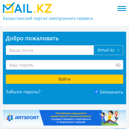
Казахстанский портал
электронного сервиса
Добро пожаловать
@mail.kz
Забыли пароль?
Запомнить