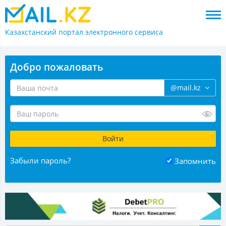
Казахстанский портал
электронного сервиса
Добро пожаловать
@mail.kz
Забыли пароль?
Запомнить