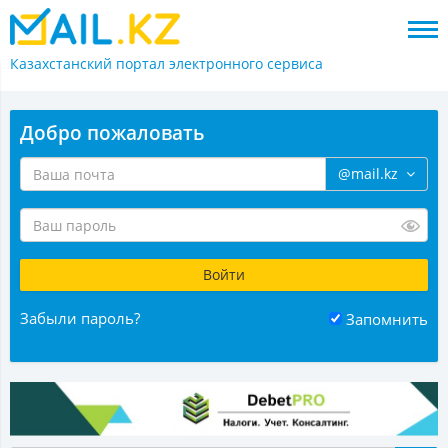
Казахстанский портал
электронного сервиса
Добро пожаловать
@mail.kz
Забыли пароль?
Запомнить