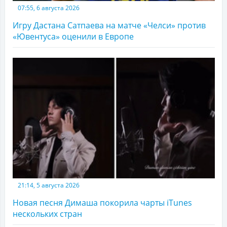
07:55, 6 августа 2026
Игру Дастана Сатпаева на матче «Челси» против
«Ювентуса» оценили в Европе
21:14, 5 августа 2026
Новая песня Димаша покорила чарты iTunes
нескольких стран