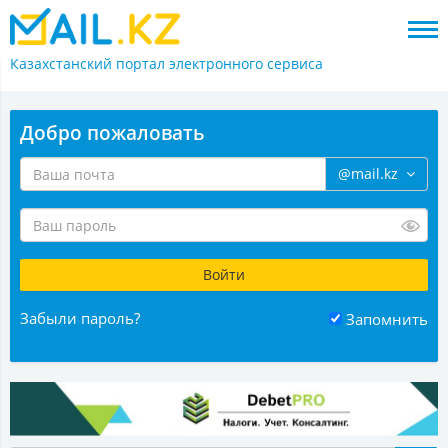
Казахстанский портал
электронного сервиса
Добро пожаловать
@mail.kz
Забыли пароль?
Запомнить