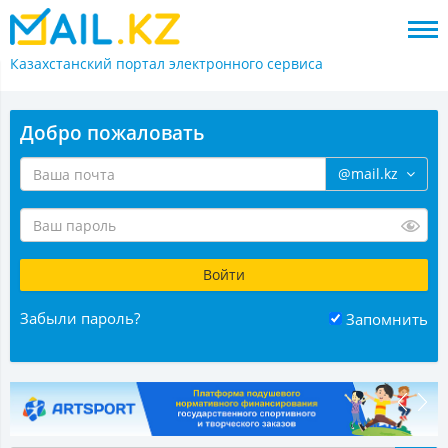
Казахстанский портал
электронного сервиса
Добро пожаловать
@mail.kz
Забыли пароль?
Запомнить