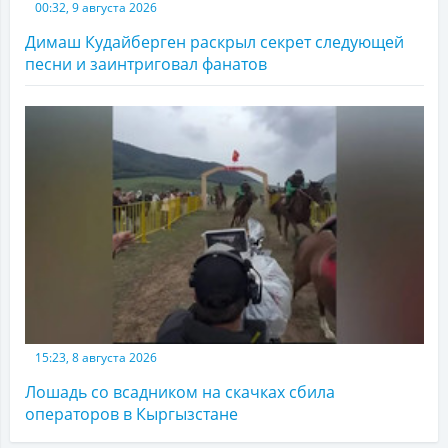
00:32, 9 августа 2026
Димаш Кудайберген раскрыл секрет следующей
песни и заинтриговал фанатов
15:23, 8 августа 2026
Лошадь со всадником на скачках сбила
операторов в Кыргызстане