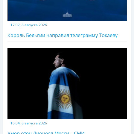
17:07, 8 августа 2026
Король Бельгии направил телеграмму Токаеву
16:04, 8 августа 2026
Умер отец Лионеля Месси – СМИ