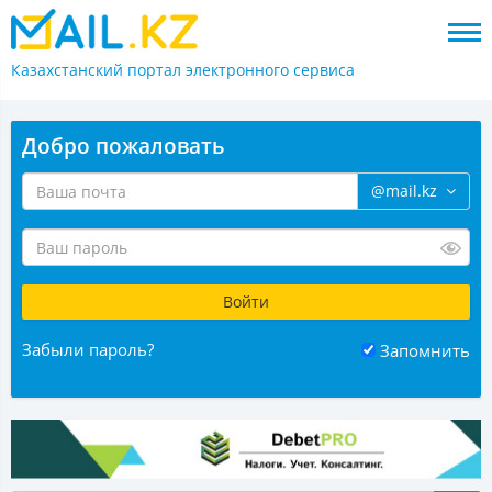
Казахстанский портал
электронного сервиса
Добро пожаловать
@mail.kz
Забыли пароль?
Запомнить