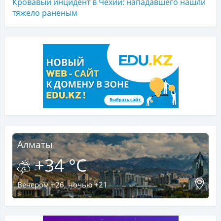
Кровавый инцидент в Чехии: нападавшего нашли
тяжело раненым
Алматы
+34 °C
Вечером +26, ночью +21