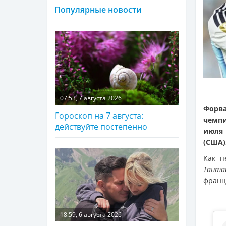
Популярные новости
07:53, 7 августа 2026
Форва
Гороскоп на 7 августа:
чемпи
действуйте постепенно
июля 
(США)
Как п
Танта
франц
18:59, 6 августа 2026