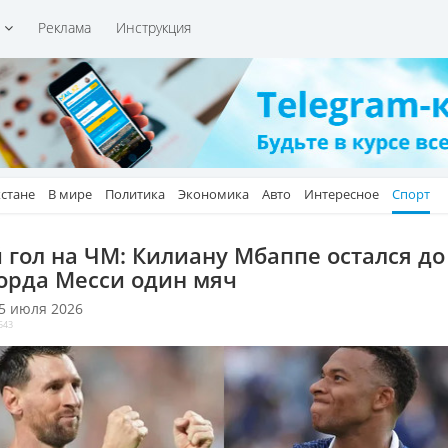
и
Реклама
Инструкция
хстане
В мире
Политика
Экономика
Авто
Интересное
Спорт
й гол на ЧМ: Килиану Мбаппе остался до
орда Месси один мяч
 5 июля 2026
543