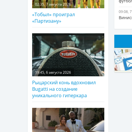
футбо
02:35, 7 августа 2026
09:08, 
«Тобыл» проиграл
Винис
«Партизану»
19:45, 6 августа 2026
Рыцарский конь вдохновил
Bugatti на создание
уникального гиперкара