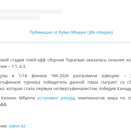
Публикация от Kylian Mbappé (@k.mbappe)
рвой стадии плей-офф сборная Парагвая оказалась сильнее к
ии – 1:1, 4:3.
цузы в 1/16 финала ЧМ-2026 разгромили Швецию – 3
ртьфинале турнира победитель данной пары сыграет со с
о, которая стала первым четвертьфиналистом, победив Канаду (
е Килиан Мбаппе
установил рекорд
чемпионатов мира по г
офф.
ник:
zakon.kz