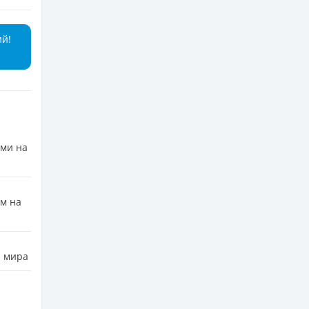
ий!
ами на
м на
а мира