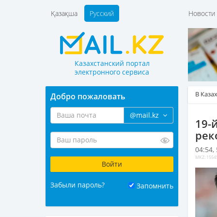
Қазақша
Русский
Новост
Казахстанский портал
электронного сервиса
В Каза
Добро пожаловать
@mail.kz
19-
рек
04:54,
MKZ: 1554
Забыли пароль?
Запомнить