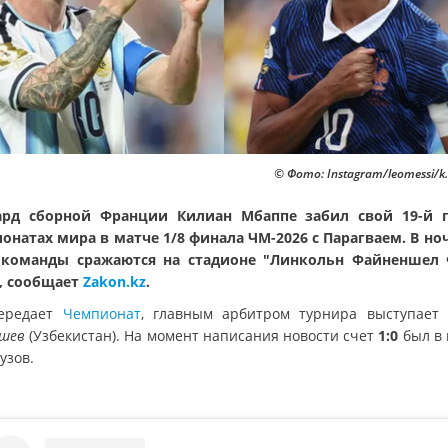
© Фото: Instagram/leomessi/
рд сборной Франции Килиан Мбаппе забил свой 19-й 
онатах мира в матче 1/8 финала ЧМ-2026 с Парагваем. В ноч
команды сражаются на стадионе "Линкольн Файненшел
, сообщает
Zakon.kz
.
ередает
Чемпионат
, главным арбитром турнира выступае
шев
(Узбекистан). На момент написания новости счет
1:0
был в 
узов.