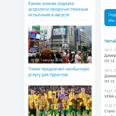
Каким знакам зодиака
астрологи пророчат тяжелые
испытания в августе
Под
Мы 
Читай
15:11, 
Дамир
03:17, 7 августа 2026
ITF 15
Токио предлагает необычную
15:11, 
услугу для туристов
Дамир
ITF 15
13:21, 
УЕФА 
11:37, 
Стало