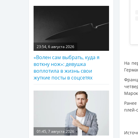
23:54, 6 августа 2026
«Волен сам выбрать, куда я
На пе
воткну нож»: девушка
Герман
воплотила в жизнь свои
жуткие посты в соцсетях
Фран
четве
Марокк
Ране
плей-
01:45, 7 августа 2026
Источ