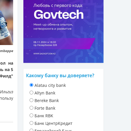
k.mbappe
гол на
ь на 5
Какому банку вы доверяете?
 Филд"
Alatau city bank
т
Ильгиз
Altyn Bank
пользу
Bereke Bank
Forte Bank
Банк RBK
Банк ЦентрКредит
Евразийский Банк