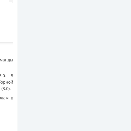
оманды
:0. В
борной
3:0).
олам в