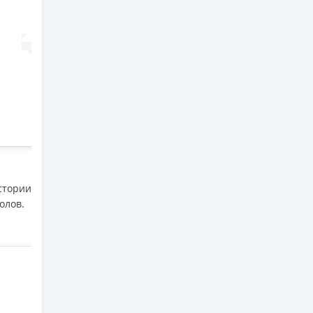
стории
олов.