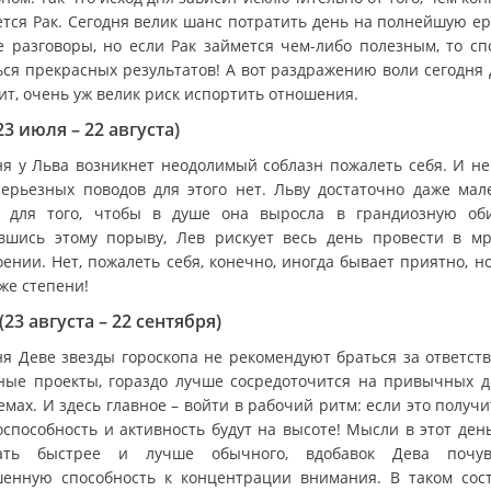
ется Рак. Сегодня велик шанс потратить день на полнейшую ер
е разговоры, но если Рак займется чем-либо полезным, то сп
ься прекрасных результатов! А вот раздражению воли сегодня 
ит, очень уж велик риск испортить отношения.
23 июля – 22 августа)
ня у Льва возникнет неодолимый соблазн пожалеть себя. И не
серьезных поводов для этого нет. Льву достаточно даже мал
 для того, чтобы в душе она выросла в грандиозную об
вшись этому порыву, Лев рискует весь день провести в м
ении. Нет, пожалеть себя, конечно, иногда бывает приятно, н
же степени!
(23 августа – 22 сентября)
ня Деве звезды гороскопа не рекомендуют браться за ответст
ные проекты, гораздо лучше сосредоточится на привычных д
мах. И здесь главное – войти в рабочий ритм: если это получи
оспособность и активность будут на высоте! Мысли в этот день
ать быстрее и лучше обычного, вдобавок Дева почув
енную способность к концентрации внимания. В таком сос