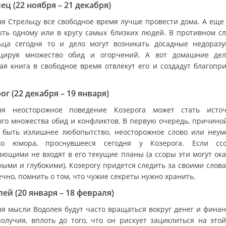
ец (22 ноября – 21 декабря)
ня Стрельцу все свободное время лучше провести дома. А еще
ыть одному или в кругу самых близких людей. В противном сл
ьца сегодня то и дело могут возникать досадные недоразу
цируя множество обид и огорчений. А вот домашние де
ая книга в свободное время отвлекут его и создадут благопр
ог (22 декабря – 19 января)
ня неосторожное поведение Козерога может стать исто
ого множества обид и конфликтов. В первую очередь, причиной
 быть излишнее любопытство, неосторожное слово или неум
во юмора, проснувшееся сегодня у Козерога. Если с
ающими не входят в его текущие планы (а ссоры эти могут ока
ными и глубокими), Козерогу придется следить за своими слова
ечно, помнить о том, что чужие секреты нужно хранить.
ей (20 января – 18 февраля)
ня мысли Водолея будут часто вращаться вокруг денег и финан
получия, вплоть до того, что он рискует зациклиться на этой