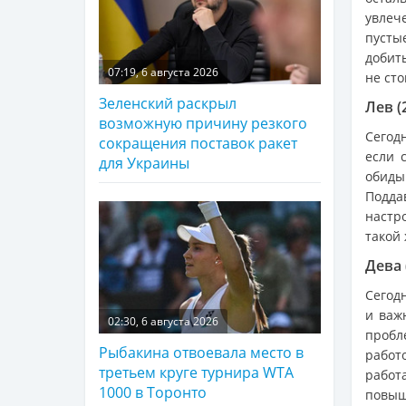
увлеч
пусты
добит
07:19, 6 августа 2026
не сто
Зеленский раскрыл
Лев (
возможную причину резкого
Сегод
сокращения поставок ракет
если 
для Украины
обиды
Подда
настро
такой 
Дева 
Сегод
и важ
02:30, 6 августа 2026
пробле
Рыбакина отвоевала место в
работ
третьем круге турнира WTA
работ
1000 в Торонто
повыш