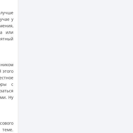
 лучше
учае у
мения,
ла или
иятный
чником
 этого
естное
соры с
заться
ми. Ну
сового
 теме.