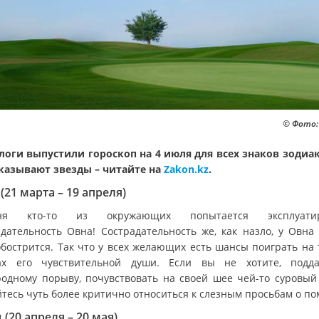
© Фото:
логи выпустили гороскоп на 4 июля для всех знаков зодиак
казывают звезды – читайте на
Zakon.kz
.
(21 марта – 19 апреля)
дня кто-то из окружающих попытается эксплуатир
адательность Овна! Сострадательность же, как назло, у Овна 
обострится. Так что у всех желающих есть шансы поиграть на 
ах его чувствительной души. Если вы не хотите, подд
родному порыву, почувствовать на своей шее чей-то суровый 
йтесь чуть более критично относиться к слезным просьбам о п
 (20 апреля – 20 мая)