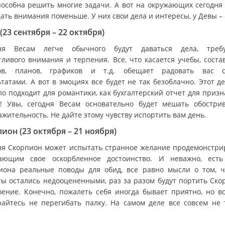
пособна решить многие задачи. А вот на окружающих сегодня
ать внимания поменьше. У них свои дела и интересы, у Девы – 
(23 сентября – 22 октября)
дня Весам легче обычного будут даваться дела, треб
тливого внимания и терпения. Все, что касается учебы, соста
ов, планов, графиков и т.д. обещает радовать вас 
татами. А вот в эмоциях все будет не так безоблачно. Этот д
ло подходит для романтики, как бухгалтерский отчет для призн
! Увы, сегодня Весам основательно будет мешать обостри
жительность. Не дайте этому чувству испортить вам день.
ион (23 октября – 21 ноября)
ня Скорпион может испытать странное желание продемонстри
ающим свое оскорбленное достоинство. И неважно, ест
иона реальные поводы для обид, все равно мысли о том, ч
ты остались недооцененными, раз за разом будут портить Ско
оение. Конечно, пожалеть себя иногда бывает приятно, но вс
райтесь не перегибать палку. На самом деле все совсем не 