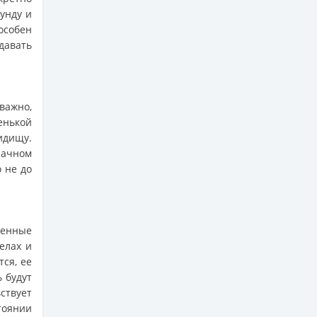
унду и
особен
давать
важно,
енькой
идищу.
рачном
о не до
венные
елах и
тся, ее
 будут
ствует
тоянии