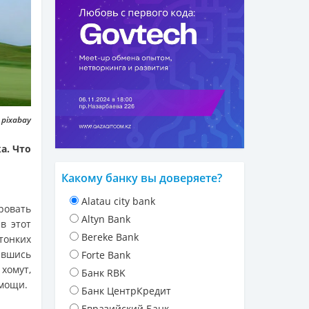
 pixabay
а. Что
Какому банку вы доверяете?
Alatau city bank
овать
Altyn Bank
в этот
Bereke Bank
тонких
авшись
Forte Bank
хомут,
Банк RBK
омощи.
Банк ЦентрКредит
Евразийский Банк