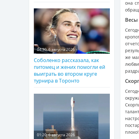
она с
обращ
Весы 
Сего
кропо
отчет
04:30, 6 августа 2026
резуль
же ма
Соболенко рассказала, как
любви
питомец и жених помогли ей
раздра
выиграть во втором круге
турнира в Торонто
Скорп
Сегод
окруж
Скорп
талан
настр
поста
плохо!
01:20, 6 августа 2026