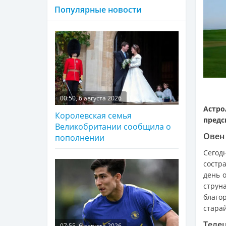
Популярные новости
00:50, 6 августа 2026
Астро
Королевская семья
предс
Великобритании сообщила о
Овен 
пополнении
Сего
состр
день 
струн
благо
стара
Телец
07:55, 6 августа 2026