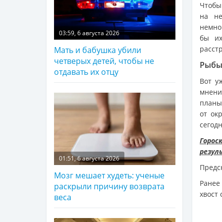
Чтобы
на не
немног
03:59, 6 августа 2026
бы их
расст
Мать и бабушка убили
четверых детей, чтобы не
Рыбы 
отдавать их отцу
Вот у
мнени
планы,
от ок
сегодн
Горос
резул
01:51, 6 августа 2026
Предс
Мозг мешает худеть: ученые
Ранее
раскрыли причину возврата
хвост 
веса