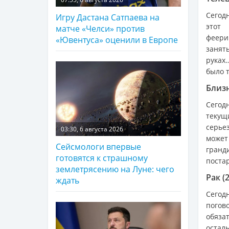
Сегод
Игру Дастана Сатпаева на
этот
матче «Челси» против
феери
«Ювентуса» оценили в Европе
занят
руках
было т
Близн
Сегод
текущ
серье
03:30, 6 августа 2026
може
Сейсмологи впервые
гранд
готовятся к страшному
поста
землетрясению на Луне: чего
Рак (
ждать
Сегод
погов
обяза
осталь