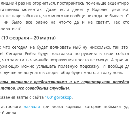
 лишний раз не огорчаться, постарайтесь поменьше акцентиро
гативных моментах. Даже если денег у Водолея действи
о, не надо забывать, что много их вообще никогда не бывает. 
 ни было, все равно на что-то да и не хватит. Так ст
раиваться?
(19 февраля – 20 марта)
ж что сегодня не будет волновать Рыб ну нисколько, так это
е! Сегодня Рыбы будут настолько погружены в свои собст
 что заметить чьи-либо возражения просто не смогут. А зря: и
ружающих можно услышать полезную подсказку. И вообще д
я лучше не вступать в споры: обид будет много, а толку ноль.
копы являются предсказаниями и не гарантируют опреде
ьтатов. Все совпадения случайны.
казания взяты с сайта
1001goroskop
.
 астрологи
назвали
три знака зодиака, которые поймают уд
с 6 июля.