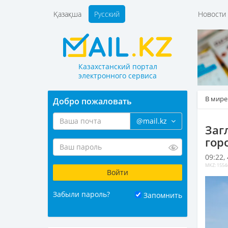
Қазақша
Русский
Новост
Казахстанский портал
электронного сервиса
В мире
Добро пожаловать
@mail.kz
Заг
гор
09:22,
MKZ: 1554
Забыли пароль?
Запомнить