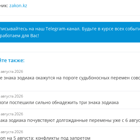
ник:
zakon.kz
писывайтесь на наш Telegram-канал. Будьте в курсе всех событ
работаем для Вас!
те также:
6 августа 2026
е знака зодиака окажутся на пороге судьбоносных перемен сов
6 августа 2026
логи поспешили сильно обнадежить три знака зодиака
5 августа 2026
нака зодиака почувствуют долгожданные перемены уже с 6 авгу
5 августа 2026
оп на 5 августа: конфликты под запретом