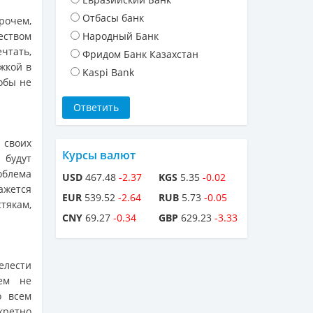
Отбасы банк
рочем,
ством
Народный Банк
чтать,
Фридом Банк Казахстан
жкой в
Kaspi Bank
обы не
 своих
Курсы валют
 будут
облема
USD
467.48
-2.37
KGS
5.35
-0.02
жется
EUR
539.52
-2.64
RUB
5.73
-0.05
тякам,
CNY
69.27
-0.34
GBP
629.23
-3.33
елести
сем не
о всем
нкретно