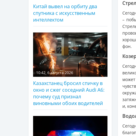
Стрел
Китай вывел на орбиту два
спутника с искусственным
Сегод
интеллектом
– поб
Стрел
прово
хорош
фон.
Козер
Сегод
велик
10:42, 6 августа 2026
может
Казахстанец бросил спичку в
чувст
окно и сжег соседний Audi A6:
окруж
почему суд признал
затяж
виновными обоих водителей
и, кон
Водол
Сегод
благо