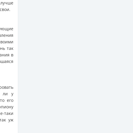
 лучше
свои.
ующие
вления
своими
ень так
ания в
вшаяся
ровать
ь ли у
то его
рпиону
е-таки
так уж