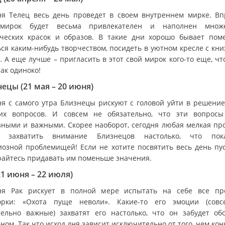
ня Телец весь день проведет в своем внутреннем мирке. Вп
 мирок будет весьма привлекателен и наполнен множе
ческих красок и образов. В такие дни хорошо бывает поме
ься каким-нибудь творчеством, посидеть в уютном кресле с кни
… А еще лучше – пригласить в этот свой мирок кого-то еще, чт
ак одиноко!
ецы (21 мая – 20 июня)
ня с самого утра Близнецы рискуют с головой уйти в решение
их вопросов. И совсем не обязательно, что эти вопросы
зными и важными. Скорее наоборот, сегодня любая мелкая пр
т захватить внимание Близнецов настолько, что пока
иозной проблемищей! Если не хотите посвятить весь день пус
райтесь придавать им поменьше значения.
21 июня – 22 июля)
ня Рак рискует в полной мере испытать на себе все пр
орки: «Охота пуще неволи». Какие-то его эмоции (сов
тельно важные) захватят его настолько, что он забудет об
ном. Так что исход дня зависит исключительно от того, чем ко