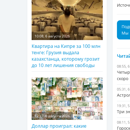
Источ
Под
Мы 
10:08, 6 августа 2026
Квартира на Кипре за 100 млн
тенге: Грузия выдала
Читай
казахстанца, которому грозит
до 10 лет лишения свободы
08:55, 
Четыр
скоро
05:31, 
Астро
19:31, 
Три з
12:17, 6 августа 2026
08:11, 
Доллар проиграл: какие
Гороск