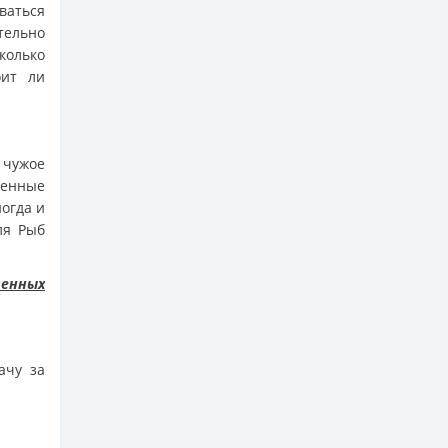
ваться
тельно
Сколько
оит ли
 чужое
венные
ногда и
ля Рыб
ленных
ачу за