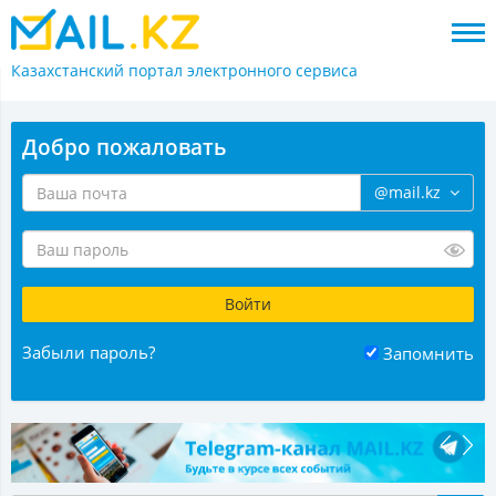
Казахстанский портал
электронного сервиса
Добро пожаловать
@mail.kz
Забыли пароль?
Запомнить