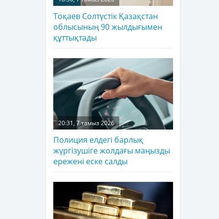
Тоқаев Солтүстік Қазақстан
облысының 90 жылдығымен
құттықтады
20:31, 7 тамыз 2026
Полиция елдегі барлық
жүргізушіге жолдағы маңызды
ережені еске салды