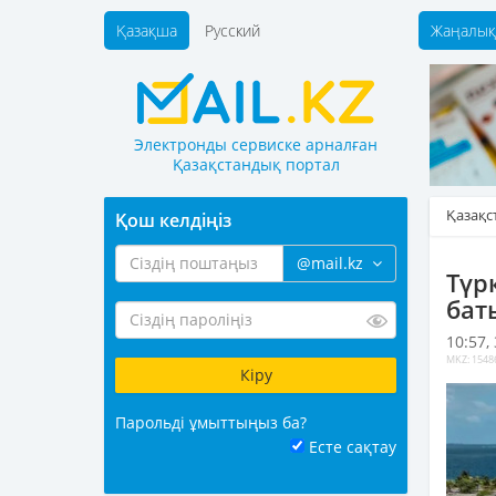
Қазақша
Русский
Жаңалық
Электронды сервиске арналған
Қазақстандық портал
Қазақс
Қош келдіңіз
@mail.kz
Түр
бат
10:57,
MKZ: 1548
Парольді ұмыттыңыз ба?
Есте сақтау