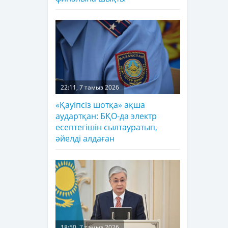
22:11, 7 тамыз 2026
«Қауіпсіз шотқа» ақша
аудартқан: БҚО-да электр
есептегішін сылтауратып,
әйелді алдаған
18:50, 7 тамыз 2026