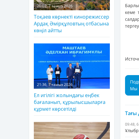
Барлы
20:02, 7 тамыз 2026
кеме т
Тоқаев көрнекті кинорежиссер
салда
Ардақ Әмірқұловтың отбасына
терге
көңіл айтты
Источ
Под
21:36, 7 тамыз 2026
Мы 
Ел игілігі жолындағы еңбек
бағаланып, құрылысшыларға
құрмет көрсетілді
Тағы
09:48, 
Ұлыбр