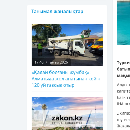
Танымал жаңалықтар
Түрки
17:40, 7 тамыз 2026
баты
«Қалай болғаны жұмбақ»:
маңын
Алматыда жол апатынан кейін
Алдын
120 үй газсыз отыр
капита
бағыт
IHA аг
Экипа
шұғыл
Жағала