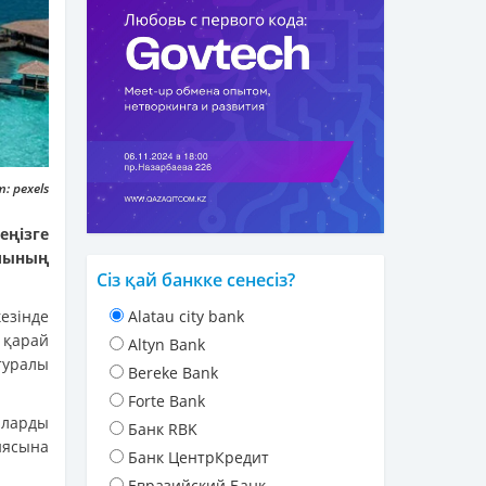
: pexels
еңізге
лының
Сіз қай банкке сенесіз?
езінде
Alatau city bank
а қарай
Altyn Bank
туралы
Bereke Bank
Forte Bank
ыларды
Банк RBK
иясына
Банк ЦентрКредит
Евразийский Банк