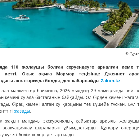
© Сурет
яда 110 жолаушы болған серуендеуге арналған кеме т
п кетті. Оқыс оқиға Мәрмәр теңізінде Дженнет ара
дағы акваторияда болды, деп хабарлайды
Zakon.kz
.
 ала мәліметтер бойынша, 2026 жылдың 29 мамырында рейс к
н кемені су ала бастағанын байқайды. Ол бірден кемені жағағ
тады, бірақ кемені алған су қарқыны тез күшейе түскен. Бұл 
енттігі
жазады
.
ж жақын маңдағы экскурсиялық қайықтар арқылы жолауш
 эвакуациялау шараларын ұйымдастырды. Құтқару операц
у күзеті бөлімшелері де тартылды.