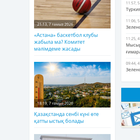
11:57, 
Түрки
11:06, 
21:13, 7 тамыз 2026
Зелен
«Астана» баскетбол клубы
11:25, 
жабыла ма? Комитет
Мысыр
мәлімдеме жасады
ғимар
09:44, 
Зелен
18:19, 7 тамыз 2026
Қазақстанда сенбі күні өте
қатты ыстық болады