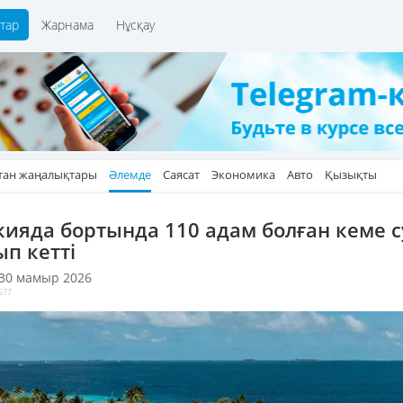
тар
Жарнама
Нұсқау
тан жаңалықтары
Әлемде
Саясат
Экономика
Авто
Қызықты
кияда бортында 110 адам болған кеме с
ып кетті
 30 мамыр 2026
677