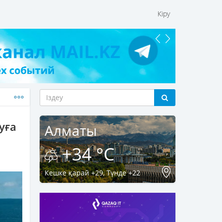
Кіру
уға
Алматы
+34 °C
Кешке қарай +29, Түнде +22