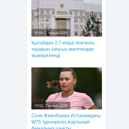
18:04, 7 тамыз 2026
Қытайдан 2,7 млрд теңгенің
тауарын заңсыз әкелгендер
әшкереленді
19:52, 7 тамыз 2026
Соня Жиенбаева Испаниядағы
W75 турнирінің жартылай
финалына шықты