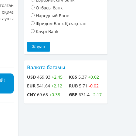
толған
Отбасы банк
, оқиға
Народный Банк
қтаушы
Фридом Банк Қазақстан
Kaspi Bank
Валюта бағамы
USD
469.93
+2.45
KGS
5.37
+0.02
ий!
EUR
541.64
+2.12
RUB
5.71
-0.02
CNY
69.65
+0.38
GBP
631.4
+2.17