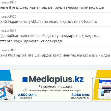
5 тамыз 2026
яның Әуе күштерінде алғаш рет әйел генерал тағайындалды
5 тамыз 2026
ский Украинаның АҚШ-тағы елшісін қызметінен босатты
4 тамыз 2026
да жойқан жер сілкінісі болды: тұрғындарға зақымданған
аттарға жақындамауға кеңес берілді
4 тамыз 2026
ский Ресейді бітімге шақырды: келісімнің үш нұсқасы ұсынылды