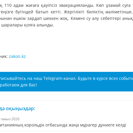
қ 110 адам жағаға қауіпсіз эвакуацияланды. Көп ұзамай суға 
еңізге бүтіндей батып кетті. Жергілікті биліктің мәліметінше
рынан ешкім зардап шеккен жоқ. Кемені су алу себептері аны
у шаралары қолға алынды.
ник:
zakon.kz
писывайтесь на наш Telegram-канал. Будьте в курсе всех событ
работаем для Вас!
 да оқыңыздар:
6 тамыз 2026
итанияның корольдік отбасында жаңа мұрагер дүниеге келді