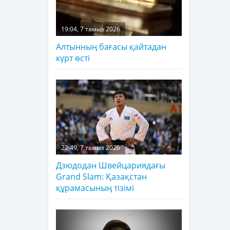
19:04, 7 тамыз 2026
Алтынның бағасы қайтадан
күрт өсті
22:49, 7 тамыз 2026
Дзюдодан Швейцариядағы
Grand Slam: Қазақстан
құрамасының тізімі