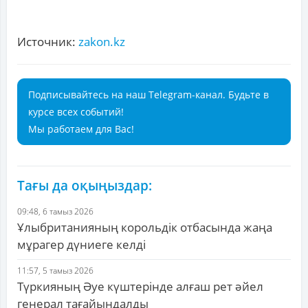
Источник:
zakon.kz
Подписывайтесь на наш Telegram-канал. Будьте в
курсе всех событий!
Мы работаем для Вас!
Тағы да оқыңыздар:
09:48, 6 тамыз 2026
Ұлыбританияның корольдік отбасында жаңа
мұрагер дүниеге келді
11:57, 5 тамыз 2026
Түркияның Әуе күштерінде алғаш рет әйел
генерал тағайындалды