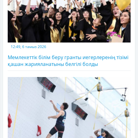
12:49, 6 тамыз 2026
Мемлекеттік білім беру гранты иегерлеренің тізімі
қашан жарияланатыны белгілі болды