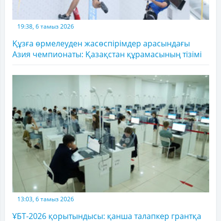
19:38, 6 тамыз 2026
Құзға өрмелеуден жасөспірімдер арасындағы
Азия чемпионаты: Қазақстан құрамасының тізімі
13:03, 6 тамыз 2026
ҰБТ-2026 қорытындысы: қанша талапкер грантқа