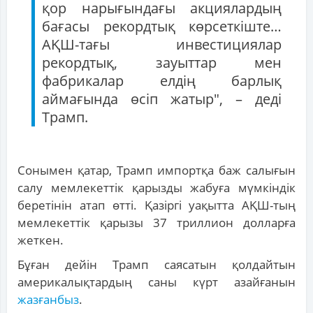
қор нарығындағы акциялардың
бағасы рекордтық көрсеткіште…
АҚШ-тағы инвестициялар
рекордтық, зауыттар мен
фабрикалар елдің барлық
аймағында өсіп жатыр", – деді
Трамп.
Сонымен қатар, Трамп импортқа баж салығын
салу мемлекеттік қарызды жабуға мүмкіндік
беретінін атап өтті. Қазіргі уақытта АҚШ-тың
мемлекеттік қарызы 37 триллион долларға
жеткен.
Бұған дейін Трамп саясатын қолдайтын
америкалықтардың саны күрт азайғанын
жазғанбыз
.