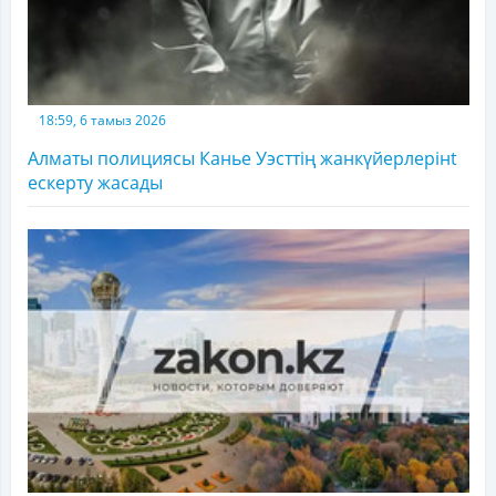
18:59, 6 тамыз 2026
Алматы полициясы Канье Уэсттің жанкүйерлерінt
ескерту жасады