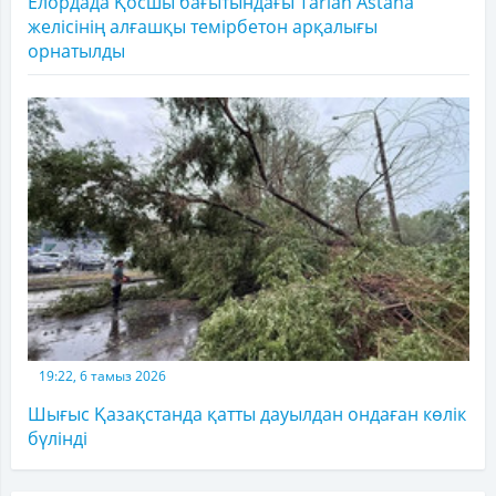
Елордада Қосшы бағытындағы Tarlan Astana
желісінің алғашқы темірбетон арқалығы
орнатылды
19:22, 6 тамыз 2026
Шығыс Қазақстанда қатты дауылдан ондаған көлік
бүлінді