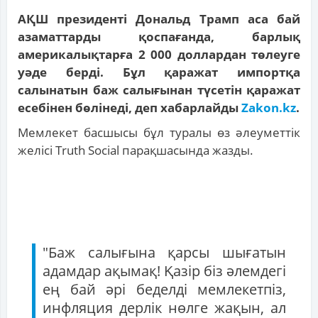
АҚШ президенті Дональд Трамп аса бай
азаматтарды қоспағанда, барлық
америкалықтарға 2 000 доллардан төлеуге
уәде берді. Бұл қаражат импортқа
салынатын баж салығынан түсетін қаражат
есебінен бөлінеді, деп хабарлайды
Zakon.kz
.
Мемлекет басшысы бұл туралы өз әлеуметтік
желісі Truth Social парақшасында жазды.
"Баж салығына қарсы шығатын
адамдар ақымақ! Қазір біз әлемдегі
ең бай әрі беделді мемлекетпіз,
инфляция дерлік нөлге жақын, ал