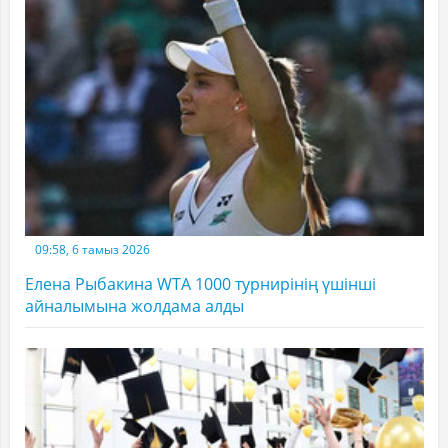
09:58, 6 тамыз 2026
Елена Рыбакина WTA 1000 турнирінің үшінші
айналымына жолдама алды