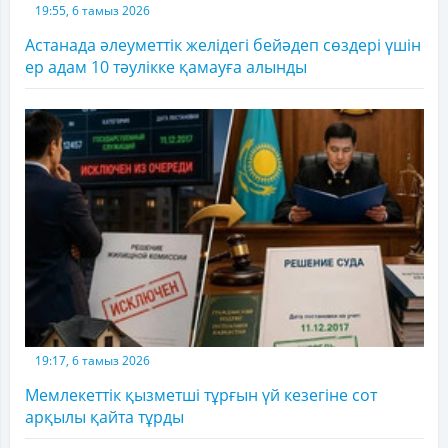
19:55, 6 тамыз 2026
Астанада әлеуметтік желідегі бейәдеп сөздері үшін
ер адам 10 тәулікке қамауға алынды
19:17, 6 тамыз 2026
Мемлекеттік қызметші тұрғын үй кезегіне сот
арқылы қайта тұрды