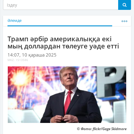
Әлемде
Трамп әрбір америкалыққа екі
мың доллардан төлеуге уәде етті
14:07, 10 қараша 2025
MKZ: 1513586
© Фото: flickr/Gage Skidmore