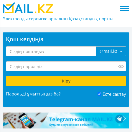
Электронды сервиске арналған
Қазақстандық портал
Қош келдіңіз
@mail.kz
Парольді ұмыттыңыз ба?
Есте сақтау