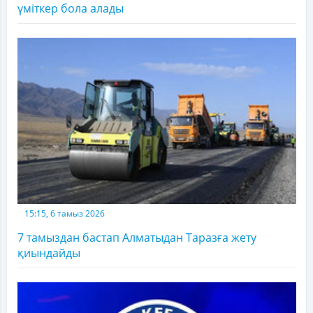
үміткер бола алады
15:15, 6 тамыз 2026
7 тамыздан бастап Алматыдан Таразға жету
қиындайды