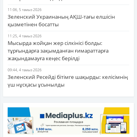
11:06, 5 тамыз 2026
Зеленский Украинаның АҚШ-тағы елшісін
қызметінен босатты
11:25, 4 тамыз 2026
Мысырда жойқан жер сілкінісі болды:
тұрғындарға зақымданған ғимараттарға
жақындамауға кеңес берілді
09:44, 4 тамыз 2026
Зеленский Ресейді бітімге шақырды: келісімнің
үш нұсқасы ұсынылды