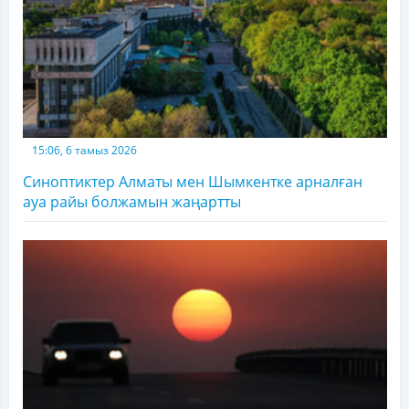
15:06, 6 тамыз 2026
Синоптиктер Алматы мен Шымкентке арналған
ауа райы болжамын жаңартты