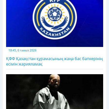
18:45, 6 тамыз 2026
ҚФФ Қазақстан құрамасының жаңа бас бапкерінің
есімін жарияламақ