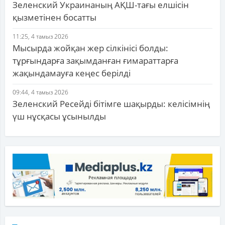
Зеленский Украинаның АҚШ-тағы елшісін
қызметінен босатты
11:25, 4 тамыз 2026
Мысырда жойқан жер сілкінісі болды:
тұрғындарға зақымданған ғимараттарға
жақындамауға кеңес берілді
09:44, 4 тамыз 2026
Зеленский Ресейді бітімге шақырды: келісімнің
үш нұсқасы ұсынылды