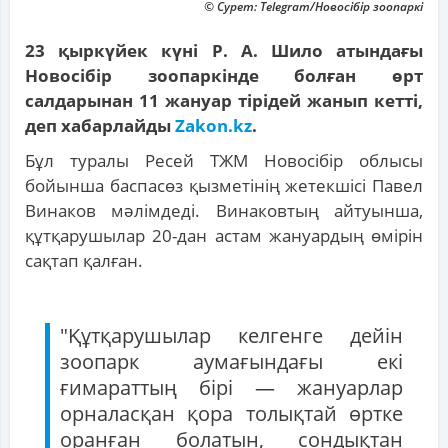
© Сурет: Telegram/Новосібір зоопаркі
23 қыркүйек күні Р. А. Шило атындағы
Новосібір зоопаркінде болған өрт
салдарынан 11 жануар тірідей жанып кетті,
деп хабарлайды
Zakon.kz
.
Бұл туралы Ресей ТЖМ Новосібір облысы
бойынша баспасөз қызметінің жетекшісі Павел
Винаков мәлімдеді. Винаковтың айтуынша,
құтқарушылар 20-дан астам жануардың өмірін
сақтап қалған.
"Құтқарушылар келгенге дейін
зоопарк аумағындағы екі
ғимараттың бірі — жануарлар
орналасқан қора толықтай өртке
оранған болатын, сондықтан