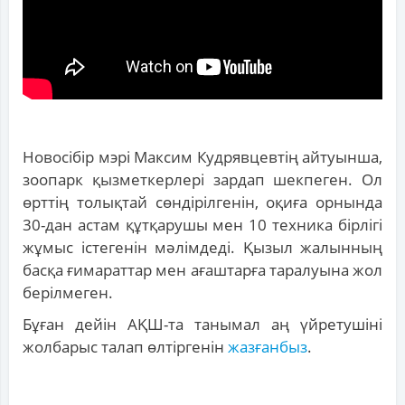
Новосібір мэрі Максим Кудрявцевтің айтуынша,
зоопарк қызметкерлері зардап шекпеген. Ол
өрттің толықтай сөндірілгенін, оқиға орнында
30-дан астам құтқарушы мен 10 техника бірлігі
жұмыс істегенін мәлімдеді. Қызыл жалынның
басқа ғимараттар мен ағаштарға таралуына жол
берілмеген.
Бұған дейін АҚШ-та танымал аң үйретушіні
жолбарыс талап өлтіргенін
жазғанбыз
.