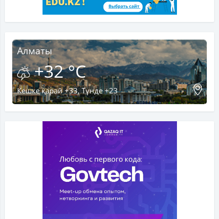
Алматы
+32 °C
Кешке қарай +33, Түнде +23