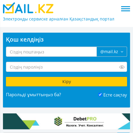
Электронды сервиске арналған
Қазақстандық портал
Қош келдіңіз
@mail.kz
Парольді ұмыттыңыз ба?
Есте сақтау