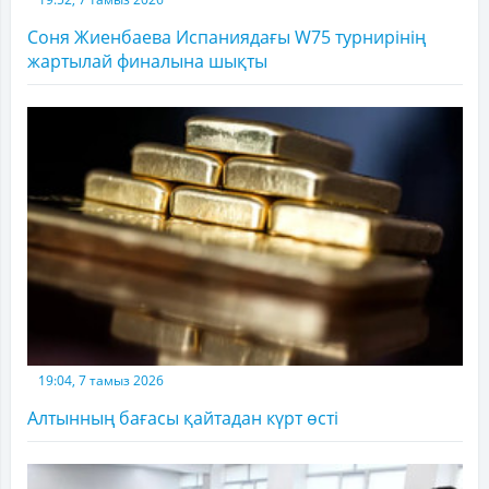
Соня Жиенбаева Испаниядағы W75 турнирінің
жартылай финалына шықты
19:04, 7 тамыз 2026
Алтынның бағасы қайтадан күрт өсті