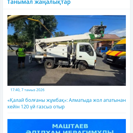
Танымал жаңалықтар
17:40, 7 тамыз 2026
«Қалай болғаны жұмбақ»: Алматыда жол апатынан
кейін 120 үй газсыз отыр