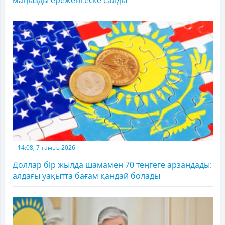
маңызды ережені еске салды
14:08, 7 тамыз 2026
Доллар бір жылда шамамен 70 теңгеге арзандады:
алдағы уақытта бағам қандай болады