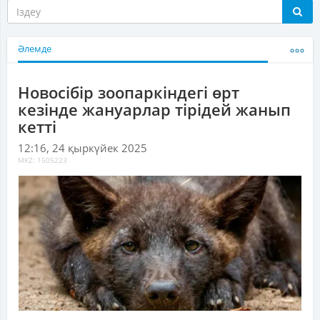
Әлемде
Новосібір зоопаркіндегі өрт
кезінде жануарлар тірідей жанып
кетті
12:16, 24 қыркүйек 2025
MKZ: 1505223