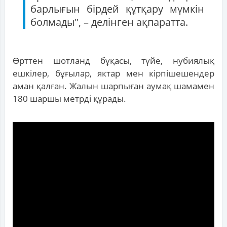
барлығын бірдей құтқару мүмкін
болмады", – делінген ақпаратта.
Өрттен шотланд бұқасы, түйе, нубиялық
ешкілер, бұғылар, яктар мен кірпішешендер
аман қалған. Жалын шарпыған аумақ шамамен
180 шаршы метрді құрады.