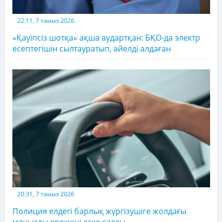
22:11, 7 тамыз 2026
«Қауіпсіз шотқа» ақша аудартқан: БҚО-да электр
есептегішін сылтауратып, әйелді алдаған
20:31, 7 тамыз 2026
Полиция елдегі барлық жүргізушіге жолдағы