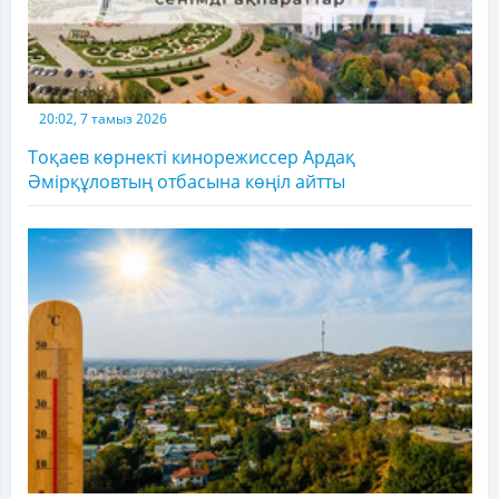
20:02, 7 тамыз 2026
Тоқаев көрнекті кинорежиссер Ардақ
Әмірқұловтың отбасына көңіл айтты