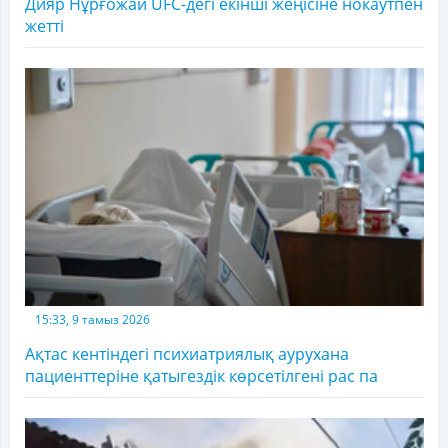
Дияр Нұрғожай UFC-дегі екінші жеңісіне нокаутпен
жетті
15:33, 9 тамыз 2026
Ақтас кентіндегі психиатриялық аурухана
пациенттеріне қатыгездік көрсетілгені рас па