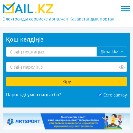
Электронды сервиске арналған
Қазақстандық портал
Қош келдіңіз
@mail.kz
Парольді ұмыттыңыз ба?
Есте сақтау