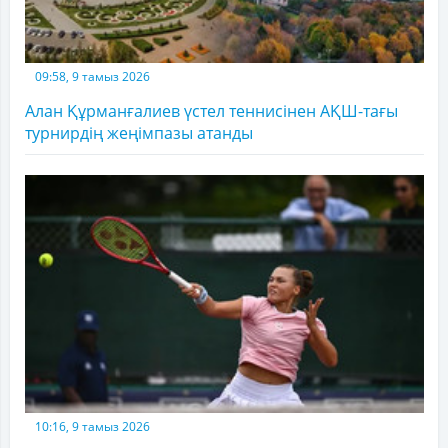
09:58, 9 тамыз 2026
Алан Құрманғалиев үстел теннисінен АҚШ-тағы
турнирдің жеңімпазы атанды
10:16, 9 тамыз 2026