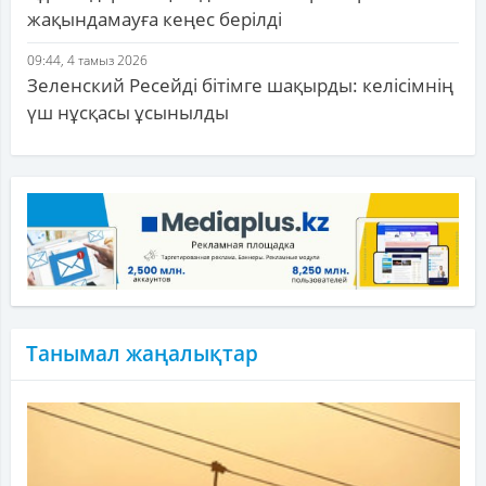
жақындамауға кеңес берілді
09:44, 4 тамыз 2026
Зеленский Ресейді бітімге шақырды: келісімнің
үш нұсқасы ұсынылды
Танымал жаңалықтар