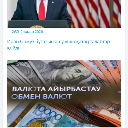
12:35, 9 тамыз 2026
Иран Ормуз бұғазын ашу үшін қатаң талаптар
қойды