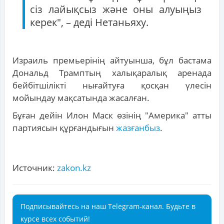
сіз лайықсыз және оны алуыңыз
керек", – деді Нетаньяху.
Израиль премьерінің айтуынша, бұл бастама
Дональд Трамптың халықаралық аренада
бейбітшілікті нығайтуға қосқан үлесін
мойындау мақсатында жасалған.
Бұған дейін Илон Маск өзінің "Америка" атты
партиясын құрғандығын
жазғанбыз
.
Источник:
zakon.kz
Подписывайтесь на наш Telegram-канал. Будьте в
курсе всех событий!