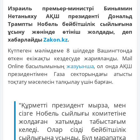
Израиль премьер-министрі Биньямин
Нетаньяху АҚШ президенті Дональд
Трампты Нобель бейбітшілік сыйлығына
ұсыну жөнінде өтініш жолдады, деп
хабарлайды
Zakon.kz
.
Күтпеген мәлімдеме 8 шілдеде Вашингтонда
өткен екіжақты кездесуде жарияланды. Mail
Online басылымының
жазуынша
, ол онда АҚШ
президентімен Газа секторындағы атысты
тоқтату мәселесін талқылау үшін барған.
"Құрметті президент мырза, мен
сізге Нобель сыйлығы комитетіне
жолдаған хатымды табыстағым
келеді. Олар сізді бейбітшілік
сыйлығына ұсынды. Бұл марапатқа