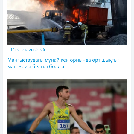
14:02, 9 тамыз 2026
Маңғыстаудағы мұнай кен орнында өрт шықты:
мән-жайы белгілі болды