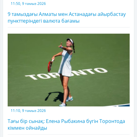
11:50, 9 тамыз 2026
9 тамыздағы Алматы мен Астанадағы айырбастау
пункттеріндегі валюта бағамы
11:10, 9 тамыз 2026
Тағы бір сынақ: Елена Рыбакина бүгін Торонтода
кіммен ойнайды