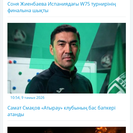
Соня Жиенбаева Испаниядағы W75 турнирінің
финалына шықты
10:54, 9 тамыз 2026
Самат Смақов «Атырау» клубының бас бапкері
атанды