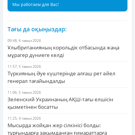
Мы работаем для Вас!
Тағы да оқыңыздар:
09:48, 6 тамыз 2026
Ұлыбританияның корольдік отбасында жаңа
мұрагер дүниеге келді
11:57, 5 тамыз 2026
Түркияның Әуе күштерінде алғаш рет әйел
генерал тағайындалды
11:06, 5 тамыз 2026
Зеленский Украинаның АҚШ-тағы елшісін
қызметінен босатты
11:25, 4 тамыз 2026
Мысырда жойқан жер сілкінісі болды:
тұрғындарға зақымданған ғимараттарға