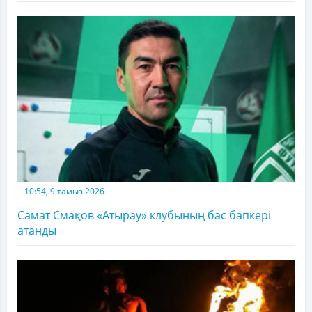
10:54, 9 тамыз 2026
Самат Смақов «Атырау» клубының бас бапкері
атанды