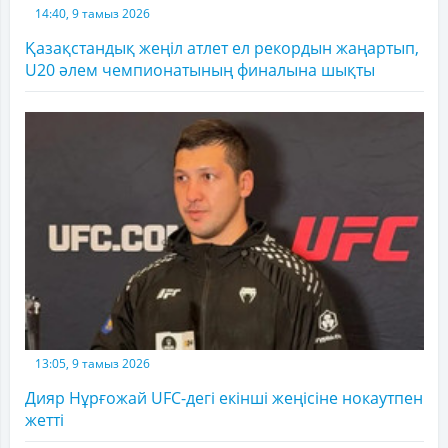
14:40, 9 тамыз 2026
Қазақстандық жеңіл атлет ел рекордын жаңартып,
U20 әлем чемпионатының финалына шықты
13:05, 9 тамыз 2026
Дияр Нұрғожай UFC-дегі екінші жеңісіне нокаутпен
жетті