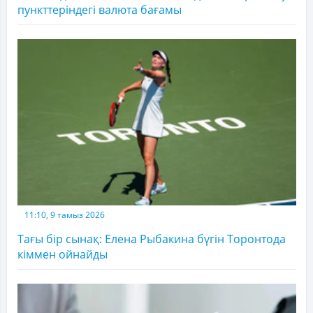
пункттеріндегі валюта бағамы
11:10, 9 тамыз 2026
Тағы бір сынақ: Елена Рыбакина бүгін Торонтода
кіммен ойнайды