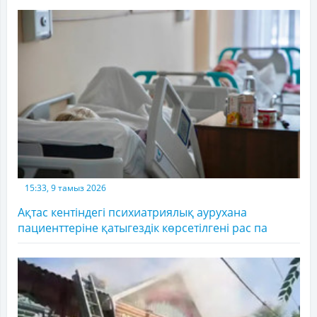
15:33, 9 тамыз 2026
Ақтас кентіндегі психиатриялық аурухана
пациенттеріне қатыгездік көрсетілгені рас па