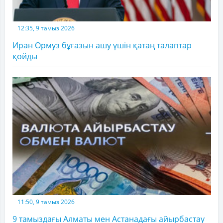
12:35, 9 тамыз 2026
Иран Ормуз бұғазын ашу үшін қатаң талаптар
қойды
11:50, 9 тамыз 2026
9 тамыздағы Алматы мен Астанадағы айырбастау