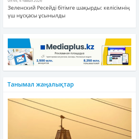
09:44, 4 тамыз 2026
Зеленский Ресейді бітімге шақырды: келісімнің
үш нұсқасы ұсынылды
Танымал жаңалықтар