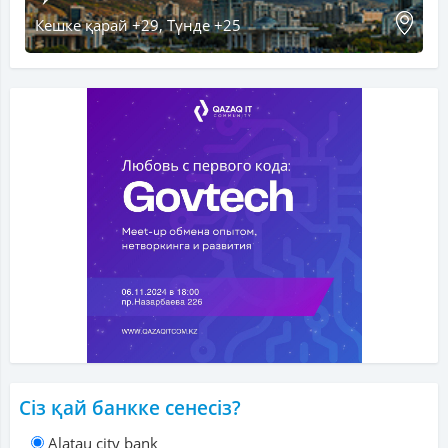
Кешке қарай +29, Түнде +25
Сіз қай банкке сенесіз?
Alatau city bank