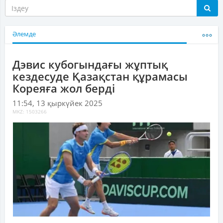
Әлемде
Дэвис кубогындағы жұптық
кездесуде Қазақстан құрамасы
Кореяға жол берді
11:54, 13 қыркүйек 2025
MKZ: 1503266