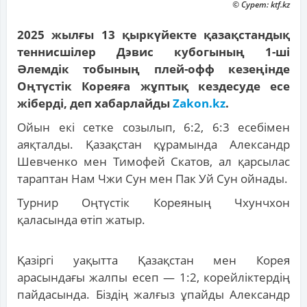
© Сурет: ktf.kz
2025 жылғы 13 қыркүйекте қазақстандық
теннисшілер Дэвис кубогының 1-ші
Әлемдік тобының плей-офф кезеңінде
Оңтүстік Кореяға жұптық кездесуде есе
жіберді, деп хабарлайды
Zakon.kz
.
Ойын екі сетке созылып, 6:2, 6:3 есебімен
аяқталды. Қазақстан құрамында Александр
Шевченко мен Тимофей Скатов, ал қарсылас
тараптан Нам Чжи Сун мен Пак Уй Сун ойнады.
Турнир Оңтүстік Кореяның Чхунчхон
қаласында өтіп жатыр.
Қазіргі уақытта Қазақстан мен Корея
арасындағы жалпы есеп — 1:2, корейліктердің
пайдасында. Біздің жалғыз ұпайды Александр