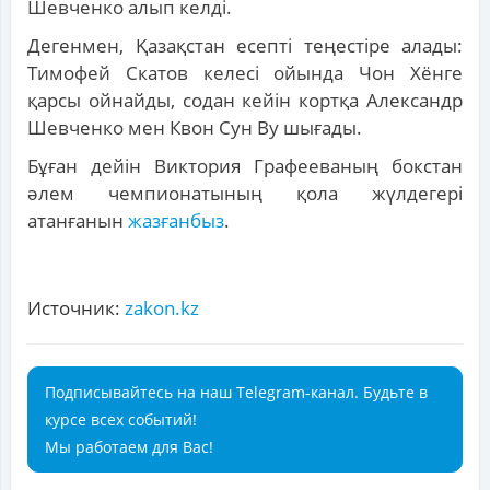
Шевченко алып келді.
Дегенмен, Қазақстан есепті теңестіре алады:
Тимофей Скатов келесі ойында Чон Хёнге
қарсы ойнайды, содан кейін кортқа Александр
Шевченко мен Квон Сун Ву шығады.
Бұған дейін Виктория Графееваның бокстан
әлем чемпионатының қола жүлдегері
атанғанын
жазғанбыз
.
Источник:
zakon.kz
Подписывайтесь на наш Telegram-канал. Будьте в
курсе всех событий!
Мы работаем для Вас!