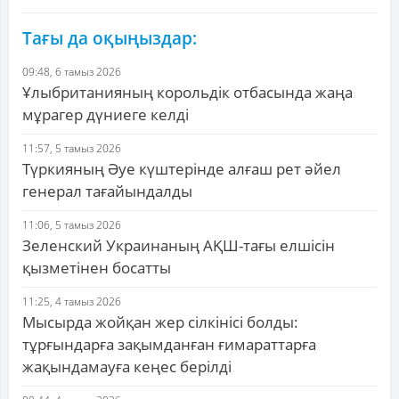
Тағы да оқыңыздар:
09:48, 6 тамыз 2026
Ұлыбританияның корольдік отбасында жаңа
мұрагер дүниеге келді
11:57, 5 тамыз 2026
Түркияның Әуе күштерінде алғаш рет әйел
генерал тағайындалды
11:06, 5 тамыз 2026
Зеленский Украинаның АҚШ-тағы елшісін
қызметінен босатты
11:25, 4 тамыз 2026
Мысырда жойқан жер сілкінісі болды:
тұрғындарға зақымданған ғимараттарға
жақындамауға кеңес берілді