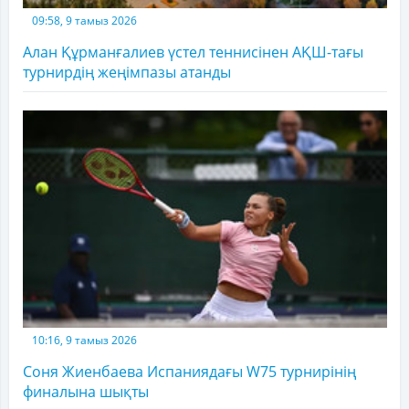
09:58, 9 тамыз 2026
Алан Құрманғалиев үстел теннисінен АҚШ-тағы
турнирдің жеңімпазы атанды
10:16, 9 тамыз 2026
Соня Жиенбаева Испаниядағы W75 турнирінің
финалына шықты