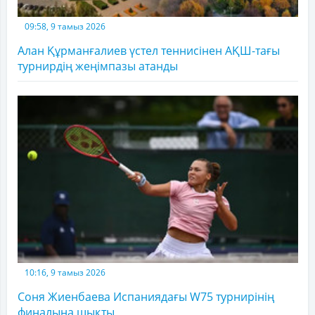
09:58, 9 тамыз 2026
Алан Құрманғалиев үстел теннисінен АҚШ-тағы
турнирдің жеңімпазы атанды
10:16, 9 тамыз 2026
Соня Жиенбаева Испаниядағы W75 турнирінің
финалына шықты