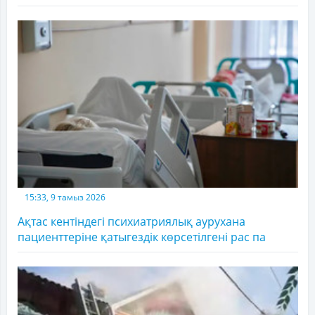
15:33, 9 тамыз 2026
Ақтас кентіндегі психиатриялық аурухана
пациенттеріне қатыгездік көрсетілгені рас па