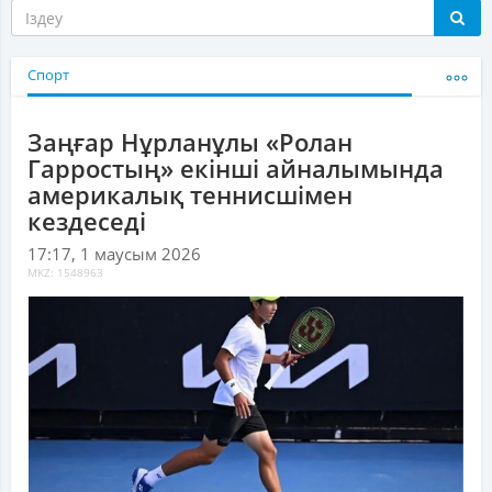
Спорт
Заңғар Нұрланұлы «Ролан
Гарростың» екінші айналымында
америкалық теннисшімен
кездеседі
17:17, 1 маусым 2026
MKZ: 1548963