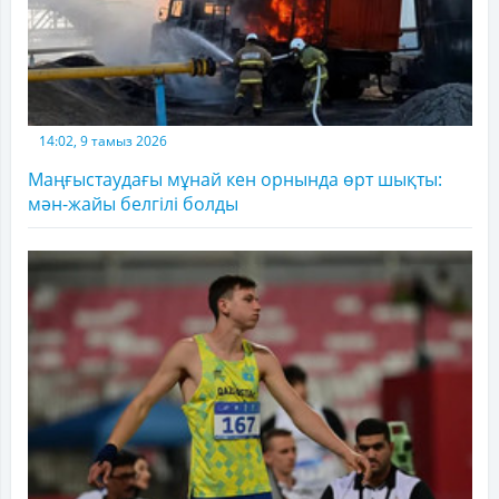
14:02, 9 тамыз 2026
Маңғыстаудағы мұнай кен орнында өрт шықты:
мән-жайы белгілі болды