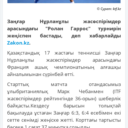
© Сурет: ktf.kz
Заңғар Нұрланұлы жасөспірімдер
арасындағы "Ролан Гаррос" турнирін
жеңіспен бастады, деп хабарлайды
Zakon.kz
.
Қазақстандық 17 жастағы теннисші Заңғар
Нұрланұлы жасөспірімдер арасындағы
Франция ашық чемпионатының алғашқы
айналымынан сүрінбей өтті.
Старттық матчта отандасымыз
ұлыбританиялық Марк Чебанмен (ITF
жасөспірімдер рейтингінде 36-орын) шеберлік
байқасты.Кездесу барысын толықтай
бақылауда ұстаған Заңғар 6:3, 6:4 есебімен екі
сетте сенімді жеңіске жетті. Корттағы тартысты
бәсеке 1 сағат 37 минутқа созылды.