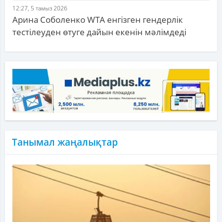
12:27, 5 тамыз 2026
Арина Соболенко WTA енгізген гендерлік
тестілеуден өтуге дайын екенін мәлімдеді
Танымал жаңалықтар