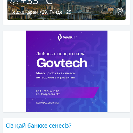
+33 °C
Кешке қарай +29, Түнде +25
Сіз қай банкке сенесіз?