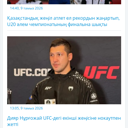
14:40, 9 тамыз 2026
Қазақстандық жеңіл атлет ел рекордын жаңартып,
U20 әлем чемпионатының финалына шықты
13:05, 9 тамыз 2026
Дияр Нұрғожай UFC-дегі екінші жеңісіне нокаутпен
жетті