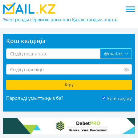
Электронды сервиске арналған
Қазақстандық портал
Қош келдіңіз
@mail.kz
Парольді ұмыттыңыз ба?
Есте сақтау