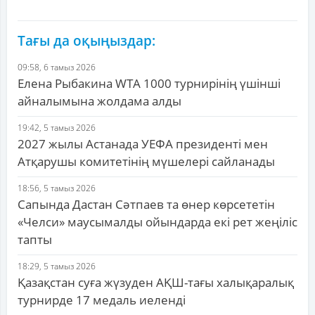
Тағы да оқыңыздар:
09:58, 6 тамыз 2026
Елена Рыбакина WTA 1000 турнирінің үшінші
айналымына жолдама алды
19:42, 5 тамыз 2026
2027 жылы Астанада УЕФА президенті мен
Атқарушы комитетінің мүшелері сайланады
18:56, 5 тамыз 2026
Сапында Дастан Сәтпаев та өнер көрсететін
«Челси» маусымалды ойындарда екі рет жеңіліс
тапты
18:29, 5 тамыз 2026
Қазақстан суға жүзуден АҚШ-тағы халықаралық
турнирде 17 медаль иеленді