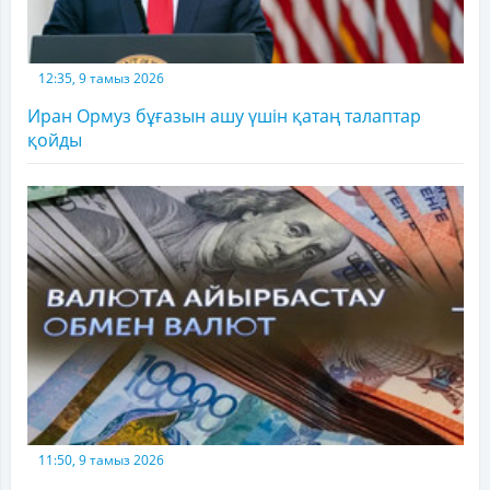
12:35, 9 тамыз 2026
Иран Ормуз бұғазын ашу үшін қатаң талаптар
қойды
11:50, 9 тамыз 2026