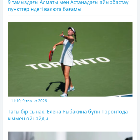
9 тамыздағы Алматы мен Астанадағы айырбастау
пункттеріндегі валюта бағамы
11:10, 9 тамыз 2026
Тағы бір сынақ: Елена Рыбакина бүгін Торонтода
кіммен ойнайды