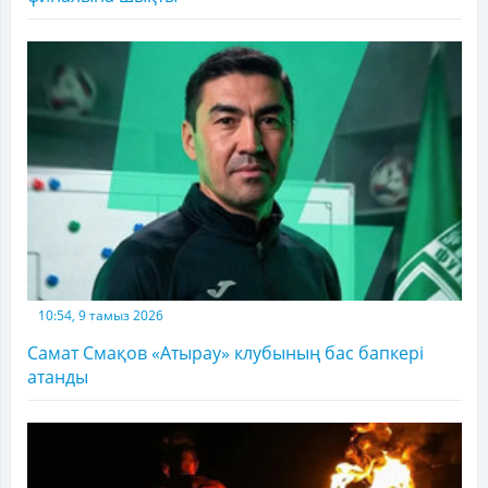
10:54, 9 тамыз 2026
Самат Смақов «Атырау» клубының бас бапкері
атанды