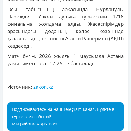
Осы табысының арқасында Нұрланұлы
Париждегі Үлкен дулыға турнирінің 1/16
финалына жолдама алды. Жасөспірімдер
арасындағы доданың келесі кезеңінде
қазақстандық теннисші Агасси Рашермен (АҚШ)
кездеседі.
Матч бүгін, 2026 жылғы 1 маусымда Астана
уақытымен сағат 17:25-те басталады.
Источник:
zakon.kz
Подписывайтесь на наш Telegram-канал. Будьте в
курсе всех событий!
Мы работаем для Вас!