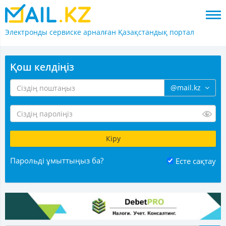
Электронды сервиске арналған
Қазақстандық портал
Қош келдіңіз
@mail.kz
Парольді ұмыттыңыз ба?
Есте сақтау