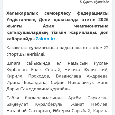
© Сурет: olympic.kz
Халықаралық семсерлесу федерациясы
Үндістанның Дели қаласында өтетін 2026
жылғы Азия чемпионатына
қатысушылардың тізімін жариялады, деп
хабарлайды
Zakon.kz
.
Қазақстан құрамасының алдын ала өтініміне 22
спортшы енгізілді.
Шпага сайысында ел намысын Руслан
Курбанов, Ерлік Сертай, Никита Жулинский,
Кирилл Проходов, Владислава Андреева,
Ирина Бакалдина, София Николайчук және
Дарья Самоделкина қорғайды.
Сабля бағдарламасында Артём Саркисян,
Бақдәулет Құралбекұлы, Жанат Нәбиев,
Назарбай Саттархан, Әйгерім Сарыбай, Карина