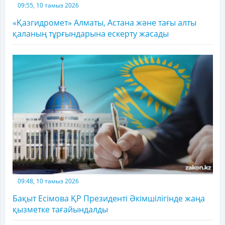
09:55, 10 тамыз 2026
«Қазгидромет» Алматы, Астана және тағы алты
қаланың тұрғындарына ескерту жасады
09:48, 10 тамыз 2026
Бақыт Есімова ҚР Президенті Әкімшілігінде жаңа
қызметке тағайындалды