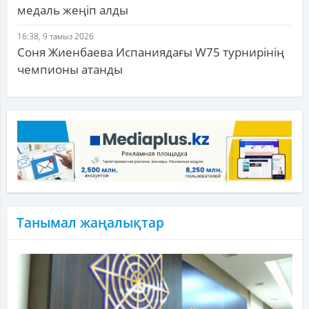
медаль жеңіп алды
16:38, 9 тамыз 2026
Соня Жиенбаева Испаниядағы W75 турнирінің
чемпионы атанды
Танымал жаңалықтар