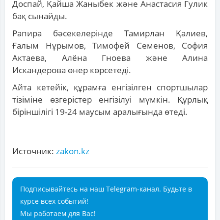
Доспай, Қайша Жаныбек және Анастасия Гулик
бақ сынайды.
Рапира бәсекелерінде Тамирлан Қалиев,
Ғалым Нұрымов, Тимофей Семенов, София
Актаева, Алёна Гноева және Алина
Искандерова өнер көрсетеді.
Айта кетейік, құрамға енгізілген спортшылар
тізіміне өзгерістер енгізілуі мүмкін. Құрлық
біріншілігі 19-24 маусым аралығында өтеді.
Источник:
zakon.kz
Подписывайтесь на наш Telegram-канал. Будьте в
курсе всех событий!
Мы работаем для Вас!