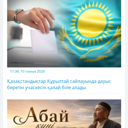
11:36, 10 тамыз 2026
Қазақстандықтар Құрылтай сайлауында дауыс
беретін учаскесін қалай біле алады