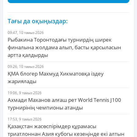
Тағы да оқыңыздар:
09:47, 10 тамыз 2026
Рыбакина Торонтодағы турнирдің ширек
финалына жолдама алып, басты қарсыласын
артта қалдырды
09:26, 10 тамыз 2026
ҚМА блогер Махмуд Хикматовқа іздеу
жариялады
19:06, 9 тамыз 2026
Ахмади Маханов алғаш рет World Tennis J100
турнирінің чемпионы атанды
17:53, 9 тамыз 2026
Қазақстан жасөспірімдер құрамасы
триатлоннан Азия кубогы кезеңінде екі алтын