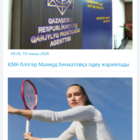
09:26, 10 тамыз 2026
ҚМА блогер Махмуд Хикматовқа іздеу жариялады