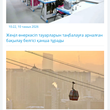
10:22, 10 тамыз 2026
Жеңіл өнеркәсіп тауарларын таңбалауға арналған
бақылау белгісі қанша тұрады