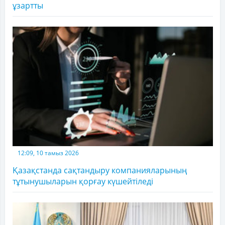
ұзартты
12:09, 10 тамыз 2026
Қазақстанда сақтандыру компанияларының
тұтынушыларын қорғау күшейтіледі