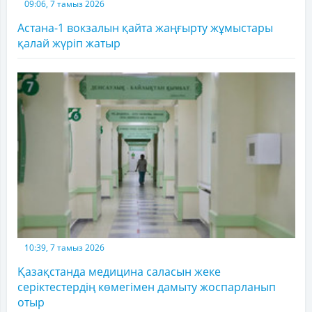
09:06, 7 тамыз 2026
Астана-1 вокзалын қайта жаңғырту жұмыстары
қалай жүріп жатыр
10:39, 7 тамыз 2026
Қазақстанда медицина саласын жеке
серіктестердің көмегімен дамыту жоспарланып
отыр