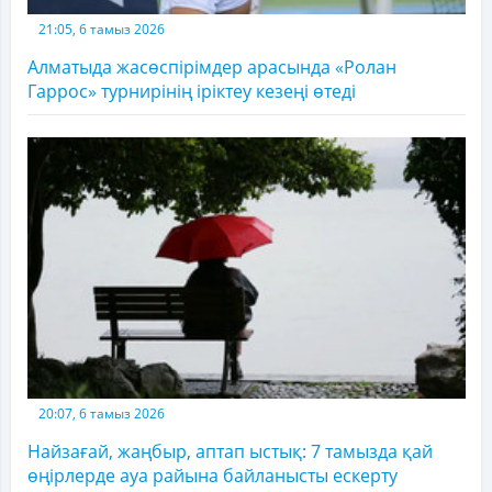
21:05, 6 тамыз 2026
Алматыда жасөспірімдер арасында «Ролан
Гаррос» турнирінің іріктеу кезеңі өтеді
20:07, 6 тамыз 2026
Найзағай, жаңбыр, аптап ыстық: 7 тамызда қай
өңірлерде ауа райына байланысты ескерту