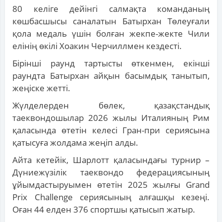
80 келіге дейінгі салмақта команданың
көшбасшысы саналатын Батырхан Төлеуғали
қола медаль үшін болған жекпе-жекте Чили
елінің өкілі Хоакин Черчиллмен кездесті.
Бірінші раунд тартысты өткенмен, екінші
раундта Батырхан айқын басымдық танытып,
жеңіске жетті.
Жүлделерден бөлек, қазақстандық
таеквондошылар 2026 жылы Италияның Рим
қаласында өтетін келесі Гран-при сериясына
қатысуға жолдама жеңіп алды.
Айта кетейік, Шарлотт қаласындағы турнир –
Дүниежүзілік таеквондо федерациясының
ұйымдастыруымен өтетін 2025 жылғы Grand
Prix Challenge сериясының алғашқы кезеңі.
Оған 44 елден 376 спортшы қатысып жатыр.