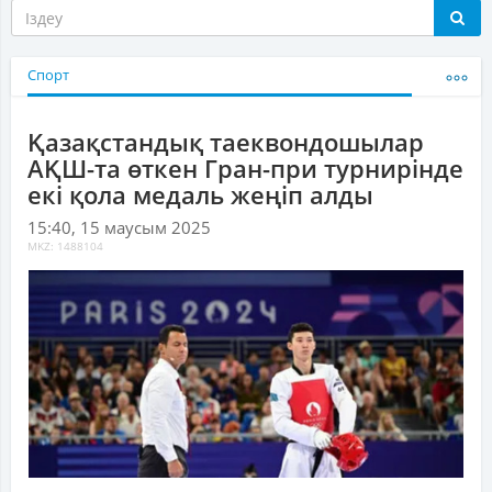
Спорт
Қазақстандық таеквондошылар
АҚШ-та өткен Гран-при турнирінде
екі қола медаль жеңіп алды
15:40, 15 маусым 2025
MKZ: 1488104