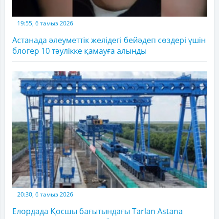
19:55, 6 тамыз 2026
Астанада әлеуметтік желідегі бейәдеп сөздері үшін
блогер 10 тәулікке қамауға алынды
20:30, 6 тамыз 2026
Елордада Қосшы бағытындағы Tarlan Astana