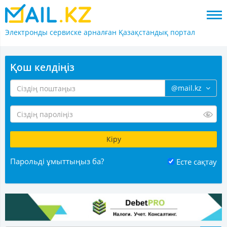
Электронды сервиске арналған
Қазақстандық портал
Қош келдіңіз
@mail.kz
Парольді ұмыттыңыз ба?
Есте сақтау