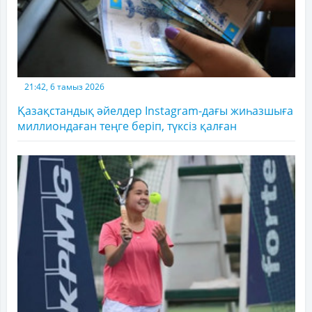
21:42, 6 тамыз 2026
Қазақстандық әйелдер Instagram-дағы жиһазшыға
миллиондаған теңге беріп, түксіз қалған