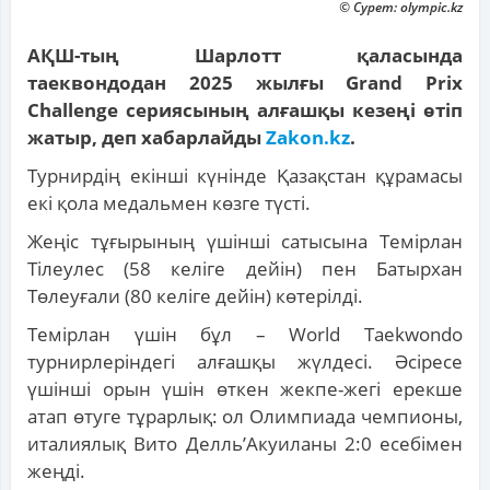
© Сурет: olympic.kz
АҚШ-тың Шарлотт қаласында
таеквондодан 2025 жылғы Grand Prix
Challenge сериясының алғашқы кезеңі өтіп
жатыр, деп хабарлайды
Zakon.kz
.
Турнирдің екінші күнінде Қазақстан құрамасы
екі қола медальмен көзге түсті.
Жеңіс тұғырының үшінші сатысына Темірлан
Тілеулес (58 келіге дейін) пен Батырхан
Төлеуғали (80 келіге дейін) көтерілді.
Темірлан үшін бұл – World Taekwondo
турнирлеріндегі алғашқы жүлдесі. Әсіресе
үшінші орын үшін өткен жекпе-жегі ерекше
атап өтуге тұрарлық: ол Олимпиада чемпионы,
италиялық Вито Делль’Акуиланы 2:0 есебімен
жеңді.