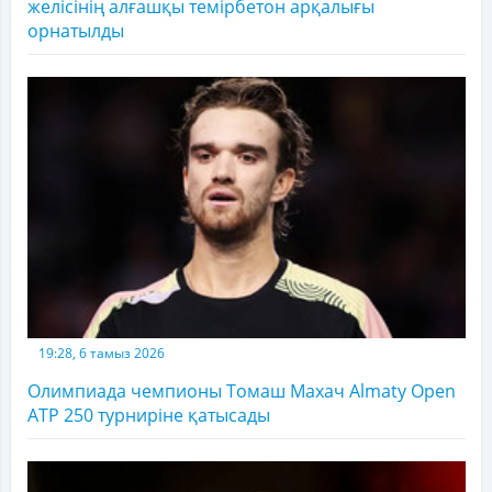
желісінің алғашқы темірбетон арқалығы
орнатылды
19:28, 6 тамыз 2026
Олимпиада чемпионы Томаш Махач Almaty Open
ATP 250 турниріне қатысады