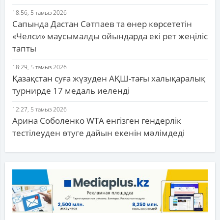
18:56, 5 тамыз 2026
Сапында Дастан Сәтпаев та өнер көрсететін
«Челси» маусымалды ойындарда екі рет жеңіліс
тапты
18:29, 5 тамыз 2026
Қазақстан суға жүзуден АҚШ-тағы халықаралық
турнирде 17 медаль иеленді
12:27, 5 тамыз 2026
Арина Соболенко WTA енгізген гендерлік
тестілеуден өтуге дайын екенін мәлімдеді