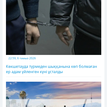
22:59, 6 тамыз 2026
Көкшетауда түрмеден шыққанына көп болмаған
ер адам үйленген күні ұсталды