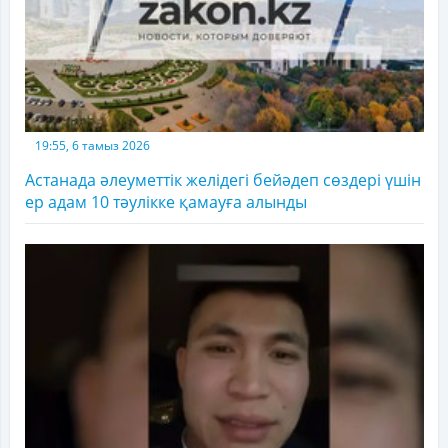
19:55, 6 тамыз 2026
Астанада әлеуметтік желідегі бейәдеп сөздері үшін
ер адам 10 тәулікке қамауға алынды