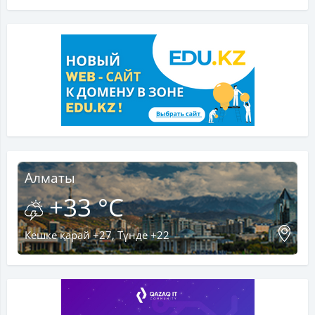
Алматы
+33 °C
Кешке қарай +27, Түнде +22