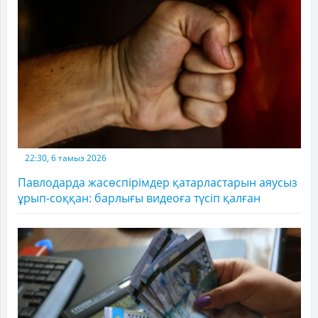
22:30, 6 тамыз 2026
Павлодарда жасөспірімдер қатарластарын аяусыз
ұрып-соққан: барлығы видеоға түсіп қалған