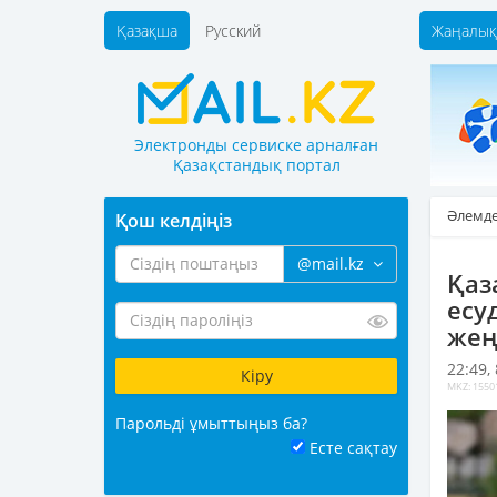
Қазақша
Русский
Жаңалық
Электронды сервиске арналған
Қазақстандық портал
Әлемд
Қош келдіңіз
@mail.kz
Қаз
есу
жең
22:49,
MKZ: 1550
Парольді ұмыттыңыз ба?
Есте сақтау