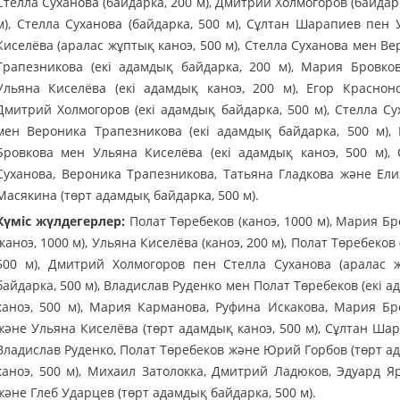
Стелла Суханова (байдарка, 200 м), Дмитрий Холмогоров (байдар
м), Стелла Суханова (байдарка, 500 м), Сұлтан Шарапиев пен 
Киселёва (аралас жұптық каноэ, 500 м), Стелла Суханова мен В
Трапезникова (екі адамдық байдарка, 200 м), Мария Бровко
Ульяна Киселёва (екі адамдық каноэ, 200 м), Егор Краснон
Дмитрий Холмогоров (екі адамдық байдарка, 500 м), Стелла Су
мен Вероника Трапезникова (екі адамдық байдарка, 500 м),
Бровкова мен Ульяна Киселёва (екі адамдық каноэ, 500 м), 
Суханова, Вероника Трапезникова, Татьяна Гладкова және Ели
Масякина (төрт адамдық байдарка, 500 м).
Күміс жүлдегерлер:
Полат Төребеков (каноэ, 1000 м), Мария Бр
(каноэ, 1000 м), Ульяна Киселёва (каноэ, 200 м), Полат Төребеков 
500 м), Дмитрий Холмогоров пен Стелла Суханова (аралас 
байдарка, 500 м), Владислав Руденко мен Полат Төребеков (екі 
каноэ, 500 м), Мария Карманова, Руфина Искакова, Мария Бр
және Ульяна Киселёва (төрт адамдық каноэ, 500 м), Сұлтан Шар
Владислав Руденко, Полат Төребеков және Юрий Горбов (төрт а
каноэ, 500 м), Михаил Затолокка, Дмитрий Ладюков, Эдуард Я
және Глеб Ударцев (төрт адамдық байдарка, 500 м).