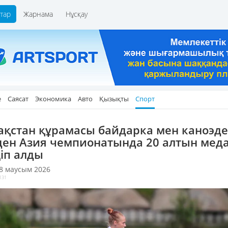
тар
Жарнама
Нұсқау
е
Саясат
Экономика
Авто
Қызықты
Спорт
ақстан құрамасы байдарка мен каноэде
ден Азия чемпионатында 20 алтын мед
іп алды
 8 маусым 2026
131