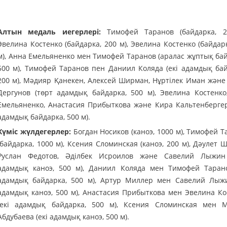
Алтын медаль иегерлері:
Тимофей Таранов (байдарка, 2
Эвелина Костенко (байдарка, 200 м), Эвелина Костенко (байдар
м), Анна Емельяненко мен Тимофей Таранов (аралас жұптық бай
500 м), Тимофей Таранов пен Даниил Коляда (екі адамдық бай
200 м), Мәдияр Қанекен, Алексей Ширман, Нұртілек Иман және
Дергунов (төрт адамдық байдарка, 500 м), Эвелина Костенко
Емельяненко, Анастасия Прибыткова және Кира Кальтенбергер
адамдық байдарка, 500 м).
Күміс жүлдегерлер:
Богдан Носиков (каноэ, 1000 м), Тимофей Т
(байдарка, 1000 м), Ксения Сломинская (каноэ, 200 м), Дәулет 
Руслан Федотов, Әділбек Исроилов және Савелий Лыжин
адамдық каноэ, 500 м), Даниил Коляда мен Тимофей Тарано
адамдық байдарка, 500 м), Артур Миллер мен Савелий Лыжи
адамдық каноэ, 500 м), Анастасия Прибыткова мен Эвелина Ко
(екі адамдық байдарка, 500 м), Ксения Сломинская мен 
Абдубаева (екі адамдық каноэ, 500 м).