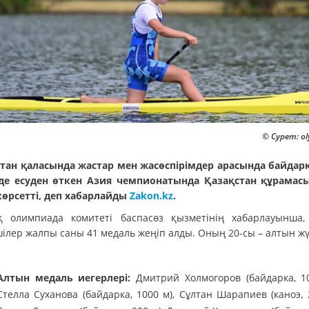
© Сурет: ol
стан қаласында жастар мен жасөспірімдер арасында байдар
де есуден өткен Азия чемпионатында Қазақстан құрамасы
көрсетті, деп хабарлайды
Zakon.kz
.
қ олимпиада комитеті баспасөз қызметінің хабарлауынша, 
шілер жалпы саны 41 медаль жеңіп алды. Оның 20-сы – алтын жү
Алтын медаль иегерлері:
Дмитрий Холмогоров (байдарка, 10
Стелла Суханова (байдарка, 1000 м), Сұлтан Шарапиев (каноэ, 