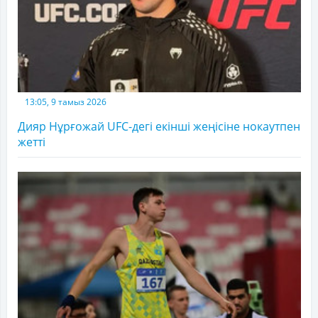
13:05, 9 тамыз 2026
Дияр Нұрғожай UFC-дегі екінші жеңісіне нокаутпен
жетті