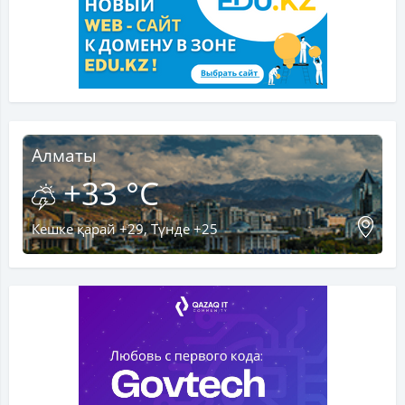
Алматы
+33 °C
Кешке қарай +29, Түнде +25