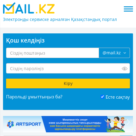
Электронды сервиске арналған
Қазақстандық портал
Қош келдіңіз
@mail.kz
Парольді ұмыттыңыз ба?
Есте сақтау