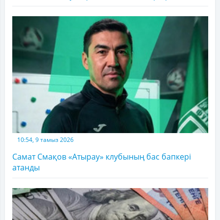
10:54, 9 тамыз 2026
Самат Смақов «Атырау» клубының бас бапкері
атанды