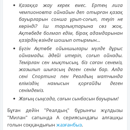
Қазаққа жау керек емес. Ертең лига
чемпионовта ойнайын деп отырған қазақ
бауырларын сонша ұрып-соғып, теуіп не
көрінді? Іш тарлықтарына сөз жоқ.
Ақтөбеде болмап едім, бірақ адамдарынан
қазірдің өзінде шошып отырмын…
Бүгін Ақтөбе ойыншылары мүлде дұрыс
ойнамады. Әдейі итеріп, соғып ойнады.
Темірлан сен мықтысың, біз саған сенеміз,
жазылып шығасың деген сенім бар. Алда
сені Спортинг пен Реалдың матчында
еліміздің намысын қорғайды деген
сенімдеміз.
Жағың сыңсада, сағын сынбасын бауырым!
Бұған дейін "Реалдың" бұрынғы жұлдызы
"Милан" сапында А сериясындағы алғашқы
голын соққандығын
жазғанбыз
.