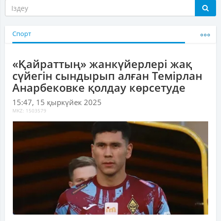
Спорт
«Қайраттың» жанкүйерлері жақ
сүйегін сындырып алған Темірлан
Анарбековке қолдау көрсетуде
15:47, 15 қыркүйек 2025
MKZ: 1503579