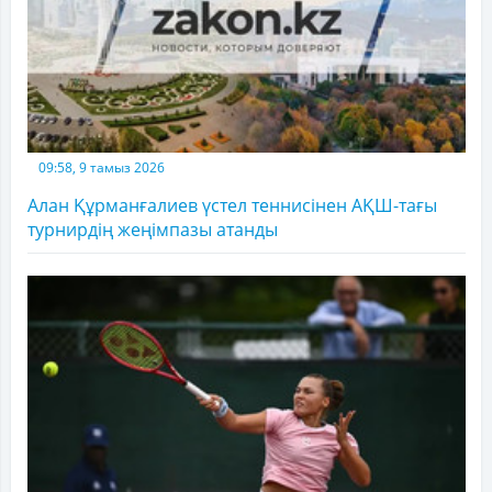
09:58, 9 тамыз 2026
Алан Құрманғалиев үстел теннисінен АҚШ-тағы
турнирдің жеңімпазы атанды