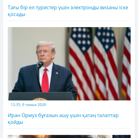
Тағы бір ел туристер үшін электронды визаны іске
қосады
12:35, 9 тамыз 2026
Иран Ормуз бұғазын ашу үшін қатаң талаптар
қойды