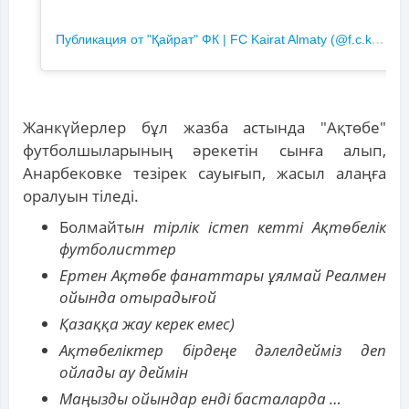
П
убликация от "Қайрат" ФК | FC Kairat Almaty (@f.c.kairat)
Жанкүйерлер бұл жазба астында "Ақтөбе"
футболшыларының әрекетін сынға алып,
Анарбековке тезірек сауығып, жасыл алаңға
оралуын тіледі.
Болмайт
ын тірлік істеп кетті Ақтөбелік
футболисттер
Ертен Ақтөбе фанаттары ұялмай Реалмен
ойында отырадығой
Қазаққа жау керек емес)
Ақтөбеліктер бірдеңе дәлелдейміз деп
ойлады ау деймін
Маңызды ойындар енді басталарда …