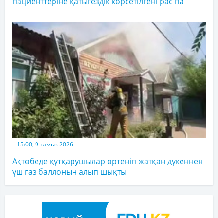
пациенттеріне қатыгездік көрсетілгені рас па
15:00, 9 тамыз 2026
Ақтөбеде құтқарушылар өртеніп жатқан дүкеннен
үш газ баллонын алып шықты