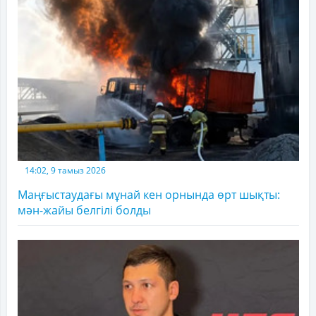
14:02, 9 тамыз 2026
Маңғыстаудағы мұнай кен орнында өрт шықты:
мән-жайы белгілі болды