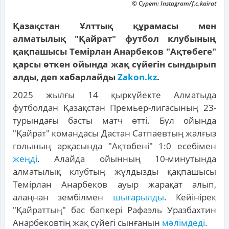
© Сурет: Instagram/f.c.kairat
Қазақстан Ұлттық құрамасы мен
алматылық "Қайрат" футбол клубының
қақпашысы Темірлан Анарбеков "Ақтөбеге"
қарсы өткен ойында жақ сүйегін сындырып
алды, деп хабарлайды
Zakon.kz
.
2025 жылғы 14 қыркүйекте Алматыда
футболдан Қазақстан Премьер-лигасының 23-
турындағы басты матч өтті. Бұл ойында
"Қайрат" командасы Дастан Сатпаевтың жалғыз
голының арқасында "Ақтөбені" 1:0 есебімен
жеңді
. Алайда ойынның 10-минутында
алматылық клубтың жұлдызды қақпашысы
Темірлан Анарбеков ауыр жарақат алып,
алаңнан зембілмен
шығарылды
. Кейінірек
"Қайраттың" бас бапкері Рафаэль Уразбахтин
Анарбековтің жақ сүйегі сынғанын
мәлімдеді
.