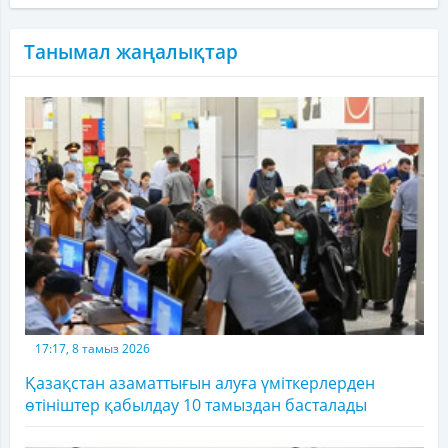
Танымал жаңалықтар
17:17, 8 тамыз 2026
Қазақстан азаматтығын алуға үміткерлерден
өтініштер қабылдау 10 тамыздан басталады