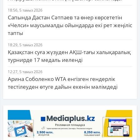
18:56, 5 тамыз 2026
Сапында Дастан Сәтпаев та өнер көрсететін
«Челси» маусымалды ойындарда екі рет жеңіліс
тапты
18:29, 5 тамыз 2026
Қазақстан суға жүзуден АҚШ-тағы халықаралық
турнирде 17 медаль иеленді
12:27, 5 тамыз 2026
Арина Соболенко WTA енгізген гендерлік
тестілеуден өтуге дайын екенін мәлімдеді