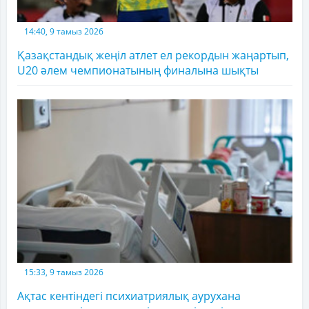
14:40, 9 тамыз 2026
Қазақстандық жеңіл атлет ел рекордын жаңартып,
U20 әлем чемпионатының финалына шықты
15:33, 9 тамыз 2026
Ақтас кентіндегі психиатриялық аурухана