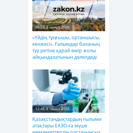
09:55, 8 тамыз 2026
«Үйдің тұңғышы, ортаншысы,
кенжесі». Ғалымдар баланың
туу ретіне қарай өмір жолы
айқындалатынын дәлелдеді
12:48, 8 тамыз 2026
Қазақстандықтардың ғылыми
атақтары ЕАЭО-ға мүше
мемлекеттердің растауынсыз