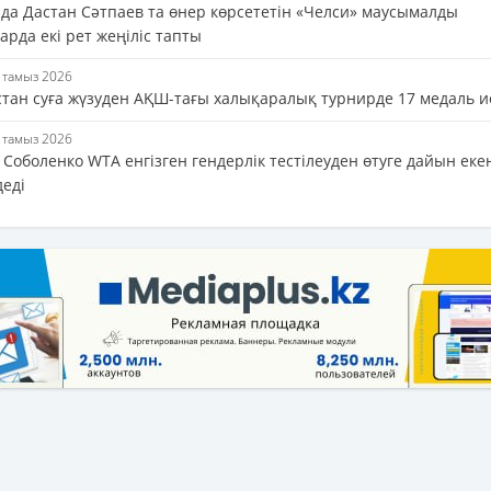
да Дастан Сәтпаев та өнер көрсететін «Челси» маусымалды
рда екі рет жеңіліс тапты
5 тамыз 2026
стан суға жүзуден АҚШ-тағы халықаралық турнирде 17 медаль и
5 тамыз 2026
Соболенко WTA енгізген гендерлік тестілеуден өтуге дайын еке
деді