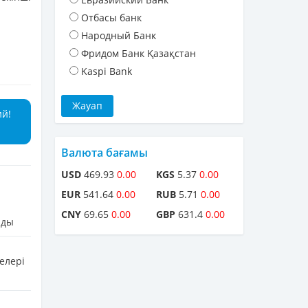
Отбасы банк
Народный Банк
Фридом Банк Қазақстан
Kaspi Bank
ий!
Валюта бағамы
USD
469.93
0.00
KGS
5.37
0.00
EUR
541.64
0.00
RUB
5.71
0.00
CNY
69.65
0.00
GBP
631.4
0.00
лды
елері