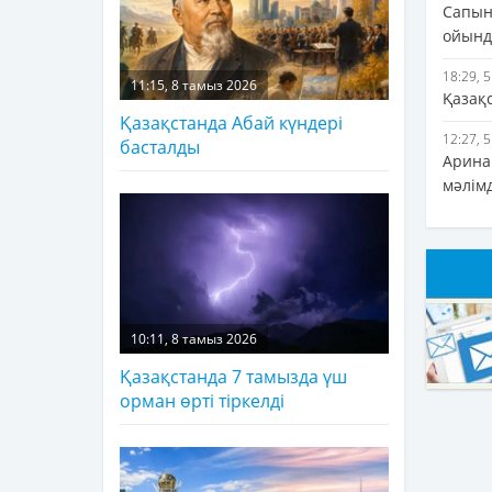
Сапын
ойында
18:29, 
11:15, 8 тамыз 2026
Қазақ
Қазақстанда Абай күндері
12:27, 
басталды
Арина 
мәлім
10:11, 8 тамыз 2026
Қазақстанда 7 тамызда үш
орман өрті тіркелді