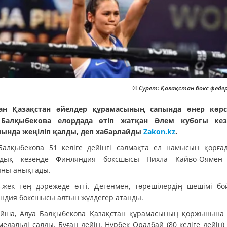
© Сурет: Қазақстан бокс феде
ан Қазақстан әйелдер құрамасының сапында өнер көрс
 Балқыбекова елордада өтіп жатқан Әлем кубогы кезе
ында жеңіліп қалды, деп хабарлайды
Zakon.kz
.
Балқыбекова 51 келіге дейінгі салмақта ел намысын қорға
лдық кезеңде Финляндия боксшысы Пихла Кайво-Оямен 
ны анықтады.
-жек тең дәрежеде өтті. Дегенмен, төрешілердің шешімі б
ндия боксшысы алтын жүлдегер атанды.
йша, Алуа Балқыбекова Қазақстан құрамасының қоржынына 
медальді салды. Бұған дейін, Нұрбек Оралбай (80 келіге дейін)