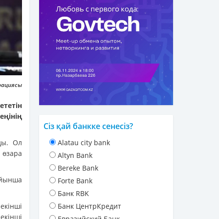
рациясы
ететін
ңінің
Сіз қай банкке сенесіз?
ды. Ол
Alatau city bank
өзара
Altyn Bank
Bereke Bank
ойынша
Forte Bank
Банк RBK
екінші
Банк ЦентрКредит
 екінші
Евразийский Банк