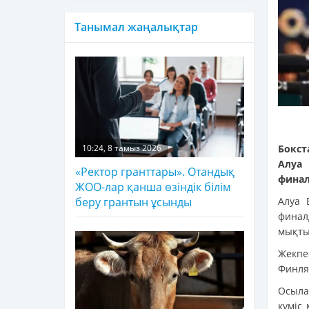
Танымал жаңалықтар
Бокст
10:24, 8 тамыз 2026
Алуа
«Ректор гранттары». Отандық
финал
ЖОО-лар қанша өзіндік білім
Алуа 
беру грантын ұсынды
фина
мықты
Жекпе
Финля
Осыла
күміс 