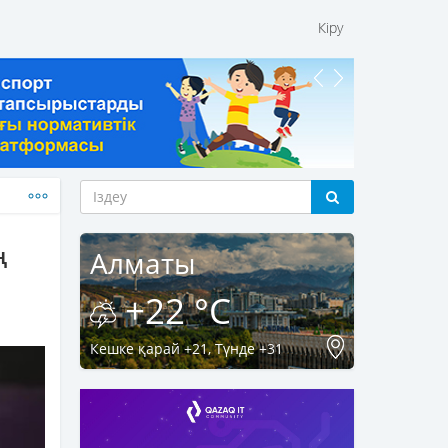
Кіру
ң
Алматы
+22 °C
Кешке қарай +21, Түнде +31