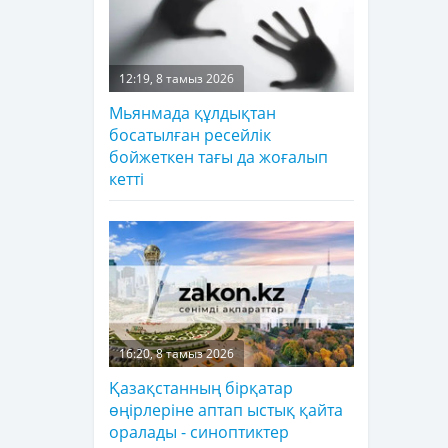
12:19, 8 тамыз 2026
Мьянмада құлдықтан
босатылған ресейлік
бойжеткен тағы да жоғалып
кетті
16:20, 8 тамыз 2026
Қазақстанның бірқатар
өңірлеріне аптап ыстық қайта
оралады - синоптиктер