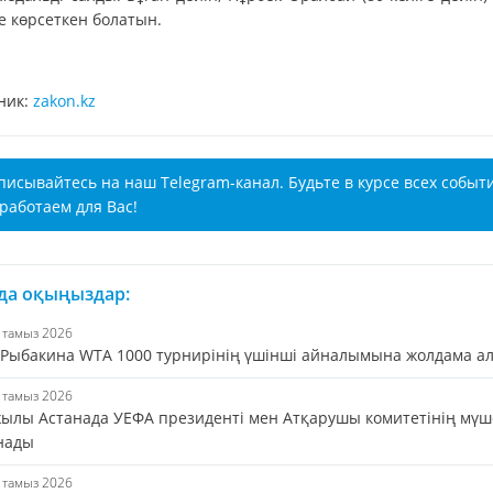
е көрсеткен болатын.
ник:
zakon.kz
писывайтесь на наш Telegram-канал. Будьте в курсе всех событ
работаем для Вас!
 да оқыңыздар:
6 тамыз 2026
 Рыбакина WTA 1000 турнирінің үшінші айналымына жолдама а
5 тамыз 2026
жылы Астанада УЕФА президенті мен Атқарушы комитетінің мүш
нады
5 тамыз 2026