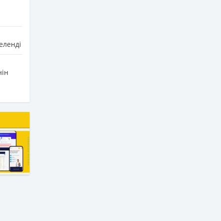
еленді
нін