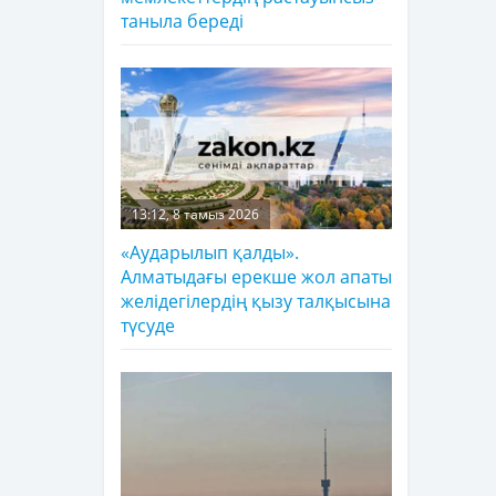
таныла береді
13:12, 8 тамыз 2026
«Аударылып қалды».
Алматыдағы ерекше жол апаты
желідегілердің қызу талқысына
түсуде