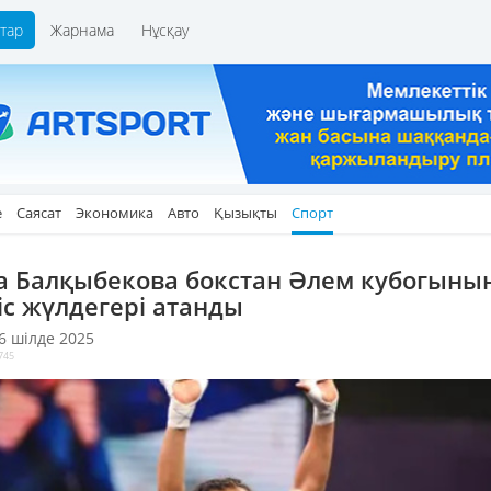
тар
Жарнама
Нұсқау
е
Саясат
Экономика
Авто
Қызықты
Спорт
а Балқыбекова бокстан Әлем кубогыны
іс жүлдегері атанды
 6 шілде 2025
745