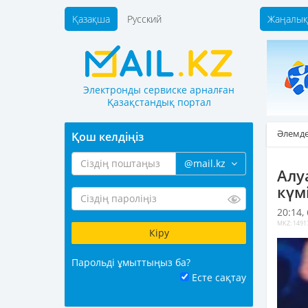
Қазақша
Русский
Жаңалық
Электронды сервиске арналған
Қазақстандық портал
Әлемд
Қош келдіңіз
@mail.kz
Алу
күм
20:14,
MKZ: 1491
Парольді ұмыттыңыз ба?
Есте сақтау