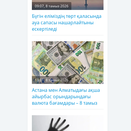
09:07, 8 тамыз 2026
Бүгін еліміздің төрт қаласында
ауа сапасы нашарлайтыны
ескертіледі
13:01, 8 тамыз 2026
Астана мен Алматыдағы ақша
айырбас орындарындағы
валюта бағамдары – 8 тамыз