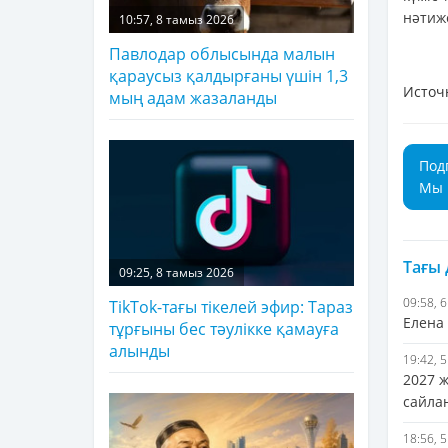
нәтиж
10:57, 8 тамыз 2026
Павлодар облысында малын
қараусыз қалдырғаны үшін 1,3
Источ
мың адам жазаланды
Под
Мы 
Тағы
09:25, 8 тамыз 2026
09:58, 
TikTok-тағы тікелей эфир: Тараз
Елена
тұрғыны бес тәулікке қамауға
алынды
19:42, 
2027 
сайла
18:56, 